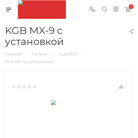
0
KGB MX-9 с
установкой
—
—
—
Главная
Каталог
УЦЕНКА
KGB MX-9 с установкой