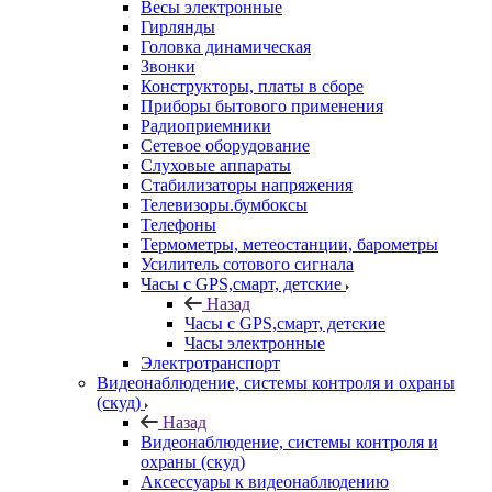
Весы электронные
Гирлянды
Головка динамическая
Звонки
Конструкторы, платы в сборе
Приборы бытового применения
Радиоприемники
Сетевое оборудование
Слуховые аппараты
Стабилизаторы напряжения
Телевизоры.бумбоксы
Телефоны
Термометры, метеостанции, барометры
Усилитель сотового сигнала
Часы с GPS,смарт, детские
Назад
Часы с GPS,смарт, детские
Часы электронные
Электротранспорт
Видеонаблюдение, системы контроля и охраны
(скуд)
Назад
Видеонаблюдение, системы контроля и
охраны (скуд)
Аксессуары к видеонаблюдению