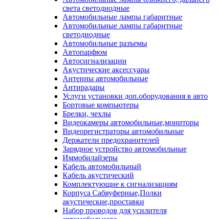
света светодиодные
Автомобильные лампы габаритные
Автомобильные лампы габаритные
светодиодные
Автомобильные разъемы
Автопарфюм
Автосигнализации
Акустические аксессуары
Антенны автомобильные
Антирадары
Услуги установки доп.оборудования в авто
Бортовые компьютеры
Брелки, чехлы
Видеокамеры автомобильные,мониторы
Видеорегистраторы автомобильные
Держатели предохранителей
Зарядное устройство автомобильные
Иммобилайзеры
Кабель автомобильный
Кабель акустический
Комплектующие к сигнализациям
Корпуса Сабвуферные,Полки
акустические,проставки
Набор проводов для усилителя