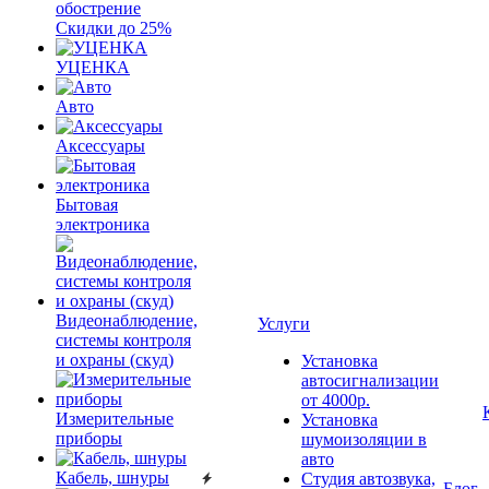
обострение
Скидки до 25%
УЦЕНКА
Авто
Аксессуары
Бытовая
электроника
Видеонаблюдение,
Услуги
системы контроля
и охраны (скуд)
Установка
автосигнализации
от 4000р.
Измерительные
Установка
приборы
шумоизоляции в
авто
Кабель, шнуры
Студия автозвука,
Блог