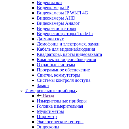
Видеоглазки
Видеокамеры IP
Видеокамеры IP WI-FI 4G
Видеокамеры AHD
Видеокамеры Аналог
Видеорегистраторы
Видеорегистраторы Trade In
Датчики скут
Домофоны и электромех. замки
Кабель для видеонаблюдения
Квадраторы, карты видеозахвата
Комплекты видеонаблюдения
Охранные системы
Программное обеспечение
Свитчи, коммутаторы
Системы контроля доступа
Замки
Измерительные приборы
Назад
Измерительные приборы
Головка измерительная
Мультиметры
Пирометр
Экологические тестеры
Эндоскопы