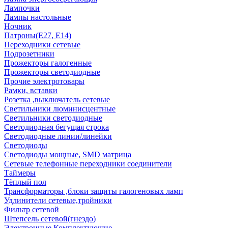
Лампочки
Лампы настольные
Ночник
Патроны(Е27, Е14)
Переходники сетевые
Подрозетники
Прожекторы галогенные
Прожекторы светодиодные
Прочие электротовары
Рамки, вставки
Розетка ,выключатель сетевые
Светильники люминисцентные
Светильники светодиодные
Светодиодная бегущая строка
Светодиодные линии/линейки
Светодиоды
Светодиоды мощные, SMD матрица
Сетевые телефонные переходники соединители
Таймеры
Тёплый пол
Трансформаторы ,блоки защиты галогеновых ламп
Удлинители сетевые,тройники
Фильтр сетевой
Штепсель сетевой(гнездо)
Электронные Комплектующие