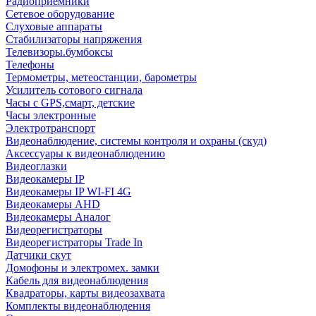
Радиоприемники
Сетевое оборудование
Слуховые аппараты
Стабилизаторы напряжения
Телевизоры.бумбоксы
Телефоны
Термометры, метеостанции, барометры
Усилитель сотового сигнала
Часы с GPS,смарт, детские
Часы электронные
Электротранспорт
Видеонаблюдение, системы контроля и охраны (скуд)
Аксессуары к видеонаблюдению
Видеоглазки
Видеокамеры IP
Видеокамеры IP WI-FI 4G
Видеокамеры AHD
Видеокамеры Аналог
Видеорегистраторы
Видеорегистраторы Trade In
Датчики скут
Домофоны и электромех. замки
Кабель для видеонаблюдения
Квадраторы, карты видеозахвата
Комплекты видеонаблюдения