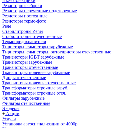
Пьезо-электрики
Резисторные сборки
Резисторы переменные подстроечные
Резисторы постоянные
Резисторы термо-фото
Реле
Стабилитроны Zener
Стабилитроны отечественные
Термопредохранители
Тиристоры, симисторы зарубежные
Тиристоры, симисторы, оптотиристоры отечественные
Транзисторы IGBT зарубежные
Транзисторы зарубежные
Транзисторы отечественные
Транзисторы полевые зарубежные
Диоды отечественные
Транзисторы полевые отечественные
Трансформаторы строчные заруб.
Трансформаторы строчные отеч.
Фильтры зарубежные
Фильтры отечественные
Экодеры
Акции
Услуги
Установка автосигнализации от 4000р.