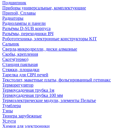
Подшипник
Приборы универсальные, комплектующие
Припой, Сплавы
Радиаторы
Радиолампы и панели
Разъёмы D-SUB корпуса
Разъёмы, переходники ВЧ
Робототехника, электронные конструкторы KIT
Сальник
Сверла,микродрелли, диски алмазные
Скобы, крепления
Скотч(термо)
Станция паяльная
Стяжки, площадки
Тарелка для СВЧ печей
Текстолит, макетные платы, фольгированный гетинакс
Терморегулятор
Термоусадочная трубка 1м
Термоусадочная трубка 100 мм
Термоэлектрические модули, элементы Пельтье
Тумблера
Тэны
Тюнера зарубежные
Услуги
Химия для электроники