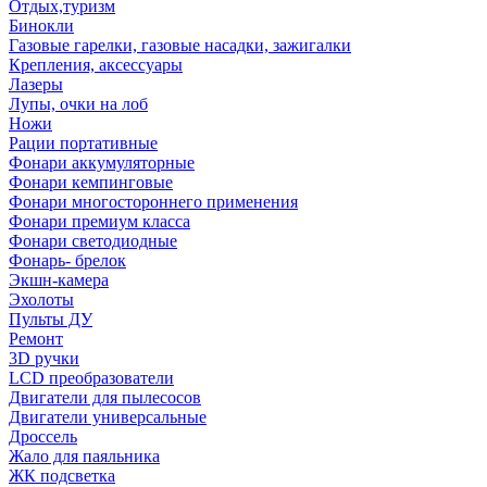
Отдых,туризм
Бинокли
Газовые гарелки, газовые насадки, зажигалки
Крепления, аксессуары
Лазеры
Лупы, очки на лоб
Ножи
Рации портативные
Фонари аккумуляторные
Фонари кемпинговые
Фонари многостороннего применения
Фонари премиум класса
Фонари светодиодные
Фонарь- брелок
Экшн-камера
Эхолоты
Пульты ДУ
Ремонт
3D ручки
LCD преобразователи
Двигатели для пылесосов
Двигатели универсальные
Дроссель
Жало для паяльника
ЖК подсветка