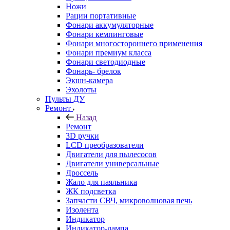
Ножи
Рации портативные
Фонари аккумуляторные
Фонари кемпинговые
Фонари многостороннего применения
Фонари премиум класса
Фонари светодиодные
Фонарь- брелок
Экшн-камера
Эхолоты
Пульты ДУ
Ремонт
Назад
Ремонт
3D ручки
LCD преобразователи
Двигатели для пылесосов
Двигатели универсальные
Дроссель
Жало для паяльника
ЖК подсветка
Запчасти СВЧ, микроволновая печь
Изолента
Индикатор
Индикатор-лампа