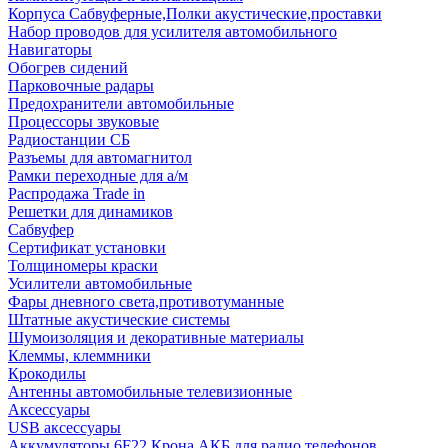
Корпуса Сабвуферные,Полки акустические,проставки
Набор проводов для усилителя автомобильного
Навигаторы
Обогрев сидений
Парковочные радары
Предохранители автомобильные
Процессоры звуковые
Радиостанции СБ
Разъемы для автомагнитол
Рамки переходные для а/м
Распродажа Trade in
Решетки для динамиков
Сабвуфер
Сертификат установки
Толщиномеры краски
Усилители автомобильные
Фары дневного света,противотуманные
Штатные акустические системы
Шумоизоляция и декоративные материалы
Клеммы, клеммники
Крокодилы
Антенны автомобильные телевизионные
Аксессуары
USB аксессуары
Аккумуляторы 6F22 Крона АКБ для радио телефонов