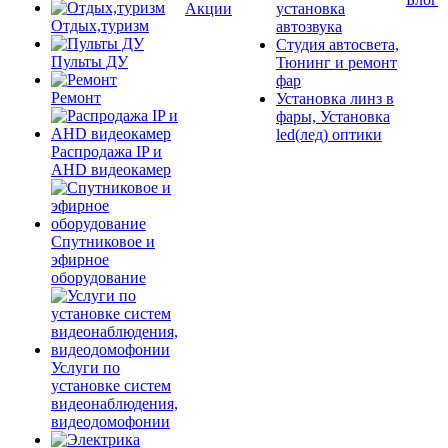
Акции
установка
Отдых,туризм
автозвука
Студия автосвета,
Пульты ДУ
Тюнинг и ремонт
фар
Ремонт
Установка линз в
фары, Установка
led(лед) оптики
Распродажа IP и
AHD видеокамер
Спутниковое и
эфирное
оборудование
Услуги по
установке систем
видеонаблюдения,
видеодомофонии