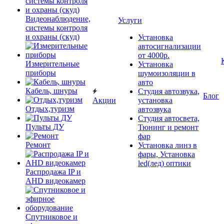
Видеонаблюдение,
Услуги
системы контроля
и охраны (скуд)
Установка
автосигнализации
от 4000р.
Измерительные
Установка
приборы
шумоизоляции в
авто
Кабель, шнуры
Студия автозвука,
Блог
Акции
установка
Отдых,туризм
автозвука
Студия автосвета,
Пульты ДУ
Тюнинг и ремонт
фар
Ремонт
Установка линз в
фары, Установка
led(лед) оптики
Распродажа IP и
AHD видеокамер
Спутниковое и