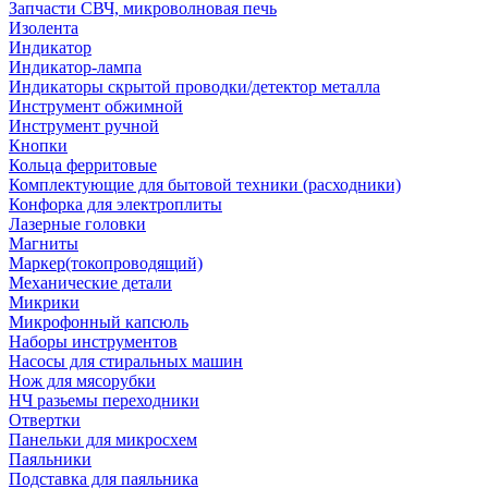
Запчасти СВЧ, микроволновая печь
Изолента
Индикатор
Индикатор-лампа
Индикаторы скрытой проводки/детектор металла
Инструмент обжимной
Инструмент ручной
Кнопки
Кольца ферритовые
Комплектующие для бытовой техники (расходники)
Конфорка для электроплиты
Лазерные головки
Магниты
Маркер(токопроводящий)
Механические детали
Микрики
Микрофонный капсюль
Наборы инструментов
Насосы для стиральных машин
Нож для мясорубки
НЧ разьемы переходники
Отвертки
Панельки для микросхем
Паяльники
Подставка для паяльника