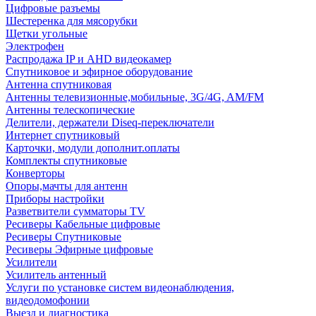
Цифровые разъемы
Шестеренка для мясорубки
Щетки угольные
Электрофен
Распродажа IP и AHD видеокамер
Спутниковое и эфирное оборудование
Антенна спутниковая
Антенны телевизионные,мобильные, 3G/4G, AM/FM
Антенны телескопические
Делители, держатели Diseq-переключатели
Интернет спутниковый
Карточки, модули дополнит.оплаты
Комплекты спутниковые
Конверторы
Опоры,мачты для антенн
Приборы настройки
Разветвители сумматоры TV
Ресиверы Кабельные цифровые
Ресиверы Спутниковые
Ресиверы Эфирные цифровые
Усилители
Усилитель антенный
Услуги по установке систем видеонаблюдения,
видеодомофонии
Выезд и диагностика