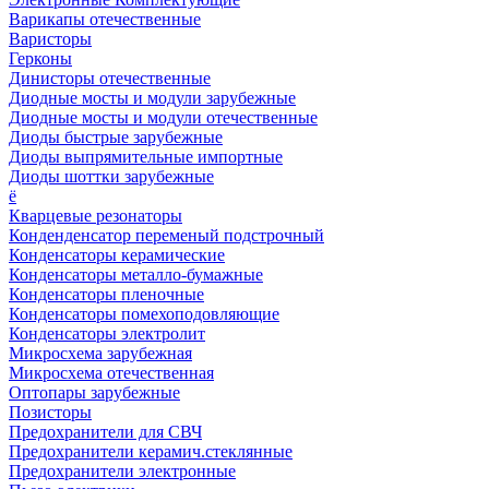
Варикапы отечественные
Варисторы
Герконы
Динисторы отечественные
Диодные мосты и модули зарубежные
Диодные мосты и модули отечественные
Диоды быстрые зарубежные
Диоды выпрямительные импортные
Диоды шоттки зарубежные
ё
Кварцевые резонаторы
Конденденсатор переменый подстрочный
Конденсаторы керамические
Конденсаторы металло-бумажные
Конденсаторы пленочные
Конденсаторы помехоподовляющие
Конденсаторы электролит
Микросхема зарубежная
Микросхема отечественная
Оптопары зарубежные
Позисторы
Предохранители для СВЧ
Предохранители керамич.стеклянные
Предохранители электронные