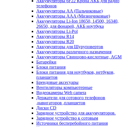
Аккумуляторы 6F22 Крона АКБ для радио
телефонов
Аккумуляторы AA (Пальчиковые)
Аккумуляторы AAA (Мизинчиковые)
Аккумуляторы Li-Ion 18650, 14500, 16340,
26650, для фонарей, АКБ ноутбука
Аккумуляторы Li-Pol
Аккумуляторы R14
Аккумуляторы R20
Аккумуляторы для Шуруповертов
Аккумуляторы различного назначения
Аккумуляторы Свинцово-кислотные, AGM
Батарейки
Блоки питания
Блоки питания для ноутбуков, нетбуков,
планшетов
Брендовые аксесуары
Вентиляторы компьютерные
Видеокамеры Web camera
Держатели для сотового телефонов
,навигаторов ,планшетов
Диски CD
Зарядное устройство для аккумуляторов.
Зарядное устройство к сотовым
Источники бесперебойного питания