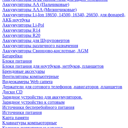
Аккумуляторы AA (Пальчиковые)
Аккумуляторы AAA (Мизинчиковые)
Аккумуляторы Li-Ion 18650, 14500, 16340, 26650, для фонарей,
АКБ ноутбука
Аккумуляторы Li-Pol
Аккумуляторы R14
Аккумуляторы R20
Аккумуляторы для Шуруповертов
Аккумуляторы различного назначения
Аккумуляторы Свинцово-кислотные, AGM
Батарейки
Блоки питания
Блоки питания для ноутбуков, нетбуков, планшетов
Брендовые аксесуары
Вентиляторы компьютерные
Видеокамеры Web camera
Держатели для сотового телефонов ,навигаторов ,планшетов
Диски CD
Зарядное устройство для аккумуляторов.
Зарядное устройство к сотовым
Источники бесперебойного питания
Источники питания
Карта памяти
Клавиатуры компьюторные
Колонки портативные караоке