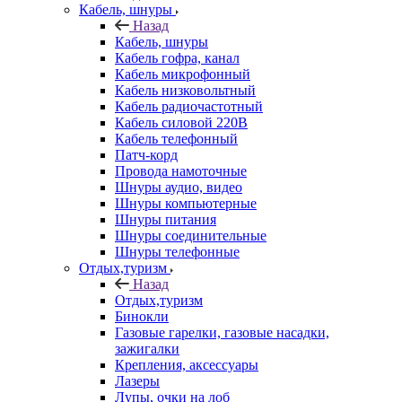
Кабель, шнуры
Назад
Кабель, шнуры
Кабель гофра, канал
Кабель микрофонный
Кабель низковольтный
Кабель радиочастотный
Кабель силовой 220В
Кабель телефонный
Патч-корд
Провода намоточные
Шнуры аудио, видео
Шнуры компьютерные
Шнуры питания
Шнуры соединительные
Шнуры телефонные
Отдых,туризм
Назад
Отдых,туризм
Бинокли
Газовые гарелки, газовые насадки,
зажигалки
Крепления, аксессуары
Лазеры
Лупы, очки на лоб