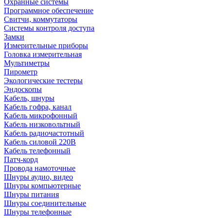
Охранные системы
Программное обеспечение
Свитчи, коммутаторы
Системы контроля доступа
Замки
Измерительные приборы
Головка измерительная
Мультиметры
Пирометр
Экологические тестеры
Эндоскопы
Кабель, шнуры
Кабель гофра, канал
Кабель микрофонный
Кабель низковольтный
Кабель радиочастотный
Кабель силовой 220В
Кабель телефонный
Патч-корд
Провода намоточные
Шнуры аудио, видео
Шнуры компьютерные
Шнуры питания
Шнуры соединительные
Шнуры телефонные