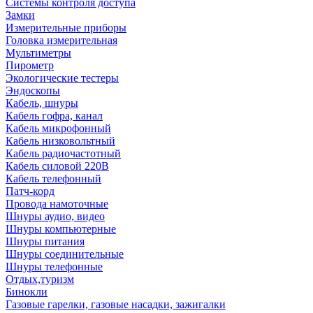
Системы контроля доступа
Замки
Измерительные приборы
Головка измерительная
Мультиметры
Пирометр
Экологические тестеры
Эндоскопы
Кабель, шнуры
Кабель гофра, канал
Кабель микрофонный
Кабель низковольтный
Кабель радиочастотный
Кабель силовой 220В
Кабель телефонный
Патч-корд
Провода намоточные
Шнуры аудио, видео
Шнуры компьютерные
Шнуры питания
Шнуры соединительные
Шнуры телефонные
Отдых,туризм
Бинокли
Газовые гарелки, газовые насадки, зажигалки