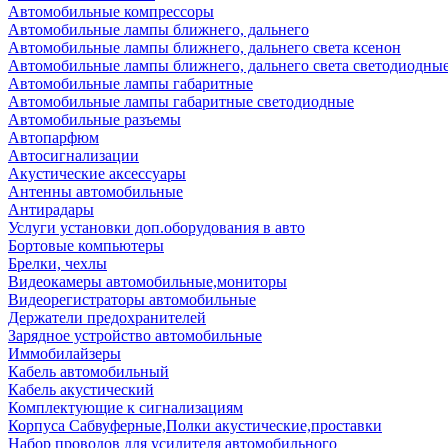
Автомобильные компрессоры
Автомобильные лампы ближнего, дальнего
Автомобильные лампы ближнего, дальнего света ксенон
Автомобильные лампы ближнего, дальнего света светодиодны
Автомобильные лампы габаритные
Автомобильные лампы габаритные светодиодные
Автомобильные разъемы
Автопарфюм
Автосигнализации
Акустические аксессуары
Антенны автомобильные
Антирадары
Услуги установки доп.оборудования в авто
Бортовые компьютеры
Брелки, чехлы
Видеокамеры автомобильные,мониторы
Видеорегистраторы автомобильные
Держатели предохранителей
Зарядное устройство автомобильные
Иммобилайзеры
Кабель автомобильный
Кабель акустический
Комплектующие к сигнализациям
Корпуса Сабвуферные,Полки акустические,проставки
Набор проводов для усилителя автомобильного