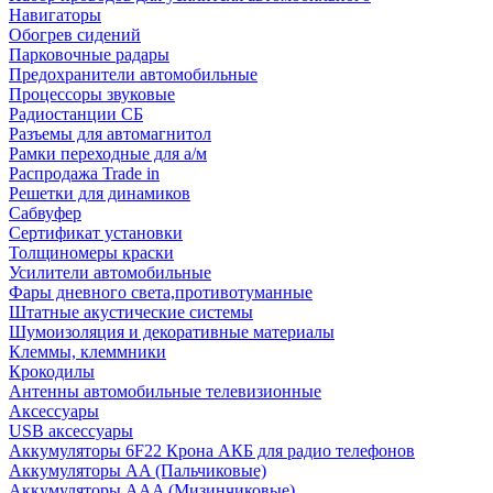
Навигаторы
Обогрев сидений
Парковочные радары
Предохранители автомобильные
Процессоры звуковые
Радиостанции СБ
Разъемы для автомагнитол
Рамки переходные для а/м
Распродажа Trade in
Решетки для динамиков
Сабвуфер
Сертификат установки
Толщиномеры краски
Усилители автомобильные
Фары дневного света,противотуманные
Штатные акустические системы
Шумоизоляция и декоративные материалы
Клеммы, клеммники
Крокодилы
Антенны автомобильные телевизионные
Аксессуары
USB аксессуары
Аккумуляторы 6F22 Крона АКБ для радио телефонов
Аккумуляторы AA (Пальчиковые)
Аккумуляторы AAA (Мизинчиковые)