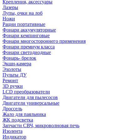
Крепления, аксессуары
Лазеры
Лупы, очки на лоб
Ножи
Рации портативные
Фонари аккумуляторные
Фонари кемпинговые
Фонари многостороннего применения
Фонари премиум класса
Фонари светодиодные
Фонарь- брелок
Экшн-камера
Эхолоты
Пульты ДУ
Ремонт
3D ручки
LCD преобразователи
Двигатели для пылесосов
Двигатели универсальные
Дроссель
Жало для паяльника
ЖК подсветка
Запчасти СВЧ, микроволновая печь
Изолента
Индикатор