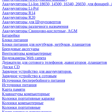
Аккумуляторы Li-Ion 18650, 14500, 16340, 26650, для фонарей,
Аккумуляторы Li-Pol
Аккумуляторы R14
Аккумуляторы R20
Аккумуляторы для Шуруповертов
Аккумуляторы различного назначения
Аккумуляторы Свинцово-кислотные, AGM
Батарейки
Блоки питания
Блоки питания для ноутбуков, нетбуков, планшетов
Брендовые аксесуары
Вентиляторы компьютерные
Видеокамеры Web camera
Держатели для сотового телефонов ,навигаторов ,планшетов
Диски CD
Зарядное устройство для аккумуляторов.
Зарядное устройство к сотовым
Источники бесперебойного питания
Источники питания
Карта памяти
Клавиатуры компьюторные
Колонки портативные караоке
Колонки компьютерные
Колонки портативные
Компьютерные переходники