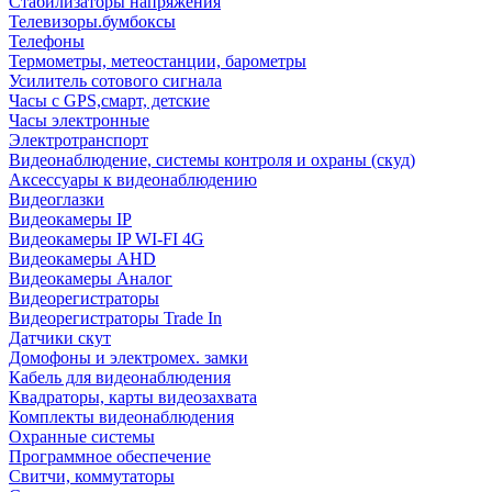
Стабилизаторы напряжения
Телевизоры.бумбоксы
Телефоны
Термометры, метеостанции, барометры
Усилитель сотового сигнала
Часы с GPS,смарт, детские
Часы электронные
Электротранспорт
Видеонаблюдение, системы контроля и охраны (скуд)
Аксессуары к видеонаблюдению
Видеоглазки
Видеокамеры IP
Видеокамеры IP WI-FI 4G
Видеокамеры AHD
Видеокамеры Аналог
Видеорегистраторы
Видеорегистраторы Trade In
Датчики скут
Домофоны и электромех. замки
Кабель для видеонаблюдения
Квадраторы, карты видеозахвата
Комплекты видеонаблюдения
Охранные системы
Программное обеспечение
Свитчи, коммутаторы