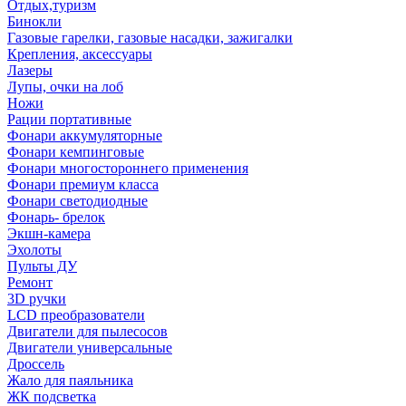
Отдых,туризм
Бинокли
Газовые гарелки, газовые насадки, зажигалки
Крепления, аксессуары
Лазеры
Лупы, очки на лоб
Ножи
Рации портативные
Фонари аккумуляторные
Фонари кемпинговые
Фонари многостороннего применения
Фонари премиум класса
Фонари светодиодные
Фонарь- брелок
Экшн-камера
Эхолоты
Пульты ДУ
Ремонт
3D ручки
LCD преобразователи
Двигатели для пылесосов
Двигатели универсальные
Дроссель
Жало для паяльника
ЖК подсветка