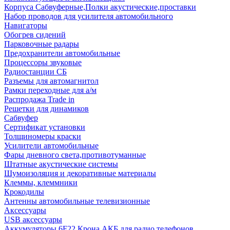
Корпуса Сабвуферные,Полки акустические,проставки
Набор проводов для усилителя автомобильного
Навигаторы
Обогрев сидений
Парковочные радары
Предохранители автомобильные
Процессоры звуковые
Радиостанции СБ
Разъемы для автомагнитол
Рамки переходные для а/м
Распродажа Trade in
Решетки для динамиков
Сабвуфер
Сертификат установки
Толщиномеры краски
Усилители автомобильные
Фары дневного света,противотуманные
Штатные акустические системы
Шумоизоляция и декоративные материалы
Клеммы, клеммники
Крокодилы
Антенны автомобильные телевизионные
Аксессуары
USB аксессуары
Аккумуляторы 6F22 Крона АКБ для радио телефонов