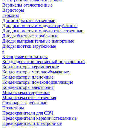
Варикапы отечественные
Варисторы
Герконы
Динисторы отечественные
Диодные мосты и модули зарубежные
Диодные мосты и модули отечественные
Диоды быстрые зарубежные
Диоды выпрямительные импортные
Диоды шоттки зарубежные
ё
Кварцевые резонаторы
Конденденсатор переменый подстрочный
Конденсаторы керамические
Конденсаторы металло-бумажные
Конденсаторы пленочные
Конденсаторы помехоподовляющие
Конденсаторы электролит
Микросхема зарубежная
Микросхема отечественная
Оптопары зарубежные
Позисторы
Предохранители для СВЧ
Предохранители керамич.стеклянные
Предохранители электронные