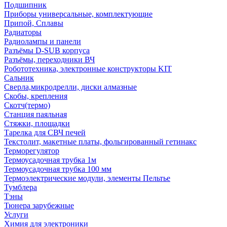
Подшипник
Приборы универсальные, комплектующие
Припой, Сплавы
Радиаторы
Радиолампы и панели
Разъёмы D-SUB корпуса
Разъёмы, переходники ВЧ
Робототехника, электронные конструкторы KIT
Сальник
Сверла,микродрелли, диски алмазные
Скобы, крепления
Скотч(термо)
Станция паяльная
Стяжки, площадки
Тарелка для СВЧ печей
Текстолит, макетные платы, фольгированный гетинакс
Терморегулятор
Термоусадочная трубка 1м
Термоусадочная трубка 100 мм
Термоэлектрические модули, элементы Пельтье
Тумблера
Тэны
Тюнера зарубежные
Услуги
Химия для электроники