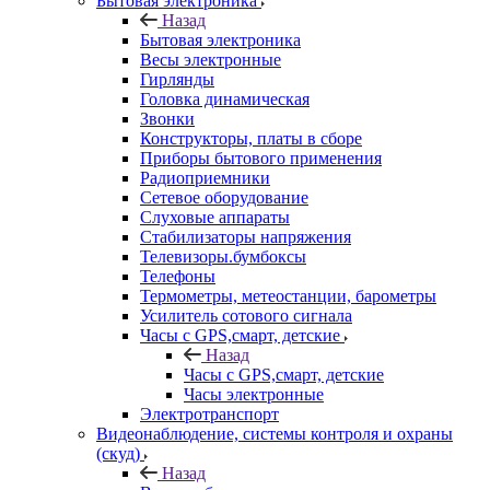
Бытовая электроника
Назад
Бытовая электроника
Весы электронные
Гирлянды
Головка динамическая
Звонки
Конструкторы, платы в сборе
Приборы бытового применения
Радиоприемники
Сетевое оборудование
Слуховые аппараты
Стабилизаторы напряжения
Телевизоры.бумбоксы
Телефоны
Термометры, метеостанции, барометры
Усилитель сотового сигнала
Часы с GPS,смарт, детские
Назад
Часы с GPS,смарт, детские
Часы электронные
Электротранспорт
Видеонаблюдение, системы контроля и охраны
(скуд)
Назад