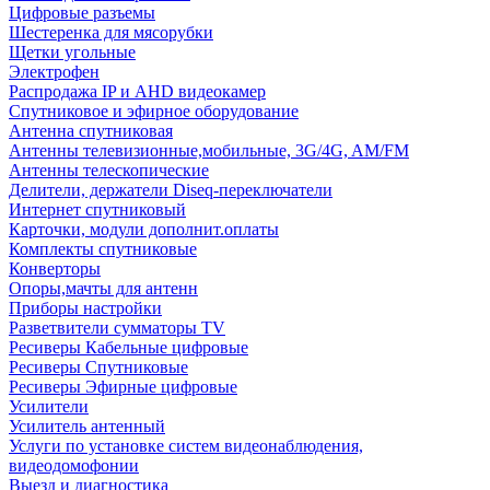
Цифровые разъемы
Шестеренка для мясорубки
Щетки угольные
Электрофен
Распродажа IP и AHD видеокамер
Спутниковое и эфирное оборудование
Антенна спутниковая
Антенны телевизионные,мобильные, 3G/4G, AM/FM
Антенны телескопические
Делители, держатели Diseq-переключатели
Интернет спутниковый
Карточки, модули дополнит.оплаты
Комплекты спутниковые
Конверторы
Опоры,мачты для антенн
Приборы настройки
Разветвители сумматоры TV
Ресиверы Кабельные цифровые
Ресиверы Спутниковые
Ресиверы Эфирные цифровые
Усилители
Усилитель антенный
Услуги по установке систем видеонаблюдения,
видеодомофонии
Выезд и диагностика