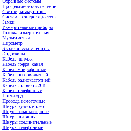
Охранные системы
Программное обеспечение
Свитчи, коммутаторы
Системы контроля доступа
Замки
Измерительные приборы
Головка измерительная
Мультиметры
Пирометр
Экологические тестеры
Эндоскопы
Кабель, шнуры
Кабель гофра, канал
Кабель микрофонный
Кабель низковольтный
Кабель радиочастотный
Кабель силовой 220В
Кабель телефонный
Патч-корд
Провода намоточные
Шнуры аудио, видео
Шнуры компьютерные
Шнуры питания
Шнуры соединительные
Шнуры телефонные