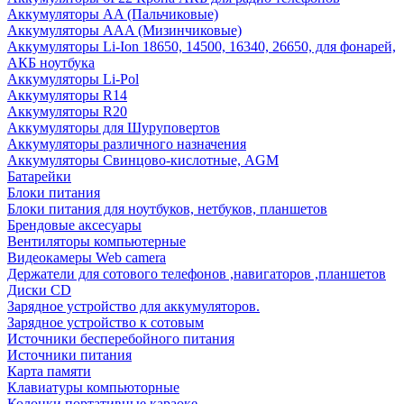
Аккумуляторы AA (Пальчиковые)
Аккумуляторы AAA (Мизинчиковые)
Аккумуляторы Li-Ion 18650, 14500, 16340, 26650, для фонарей,
АКБ ноутбука
Аккумуляторы Li-Pol
Аккумуляторы R14
Аккумуляторы R20
Аккумуляторы для Шуруповертов
Аккумуляторы различного назначения
Аккумуляторы Свинцово-кислотные, AGM
Батарейки
Блоки питания
Блоки питания для ноутбуков, нетбуков, планшетов
Брендовые аксесуары
Вентиляторы компьютерные
Видеокамеры Web camera
Держатели для сотового телефонов ,навигаторов ,планшетов
Диски CD
Зарядное устройство для аккумуляторов.
Зарядное устройство к сотовым
Источники бесперебойного питания
Источники питания
Карта памяти
Клавиатуры компьюторные
Колонки портативные караоке