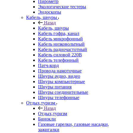
Пирометр
Экологические тестеры
Эндоскопы
Кабель, шнуры
Назад
Кабель, шнуры
Кабель гофра, канал
Кабель микрофонный
Кабель низковольтный
Кабель радиочастотный
Кабель силовой 220В
Кабель телефонный
Патч-корд
Провода намоточные
Шнуры аудио, видео
Шнуры компьютерные
Шнуры питания
Шнуры соединительные
Шнуры телефонные
Отдых,туризм
Назад
Отдых,туризм
Бинокли
Газовые гарелки, газовые насадки,
зажигалки