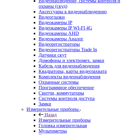
Видеонаблюдение, системы контроля и
охраны (скуд)
Аксессуары к видеонаблюдению
Видеоглазки
Видеокамеры IP
Видеокамеры IP WI-FI 4G
Видеокамеры AHD
Видеокамеры Аналог
Видеорегистраторы
Видеорегистраторы Trade In
Датчики скут
Домофоны и электромех. замки
Кабель для видеонаблюдения
Квадраторы, карты видеозахвата
Комплекты видеонаблюдения
Охранные системы
Программное обеспечение
Свитчи, коммутаторы
Системы контроля доступа
Замки
Измерительные приборы
Назад
Измерительные приборы
Головка измерительная
Мультиметры