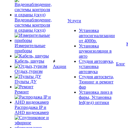
Видеонаблюдение,
Услуги
системы контроля
и охраны (скуд)
Установка
автосигнализации
от 4000р.
Измерительные
Установка
приборы
шумоизоляции в
авто
Кабель, шнуры
Студия автозвука,
Блог
Акции
установка
Отдых,туризм
автозвука
Студия автосвета,
Пульты ДУ
Тюнинг и ремонт
фар
Ремонт
Установка линз в
фары, Установка
led(лед) оптики
Распродажа IP и
AHD видеокамер