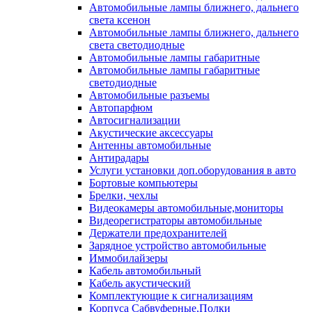
Автомобильные лампы ближнего, дальнего
света ксенон
Автомобильные лампы ближнего, дальнего
света светодиодные
Автомобильные лампы габаритные
Автомобильные лампы габаритные
светодиодные
Автомобильные разъемы
Автопарфюм
Автосигнализации
Акустические аксессуары
Антенны автомобильные
Антирадары
Услуги установки доп.оборудования в авто
Бортовые компьютеры
Брелки, чехлы
Видеокамеры автомобильные,мониторы
Видеорегистраторы автомобильные
Держатели предохранителей
Зарядное устройство автомобильные
Иммобилайзеры
Кабель автомобильный
Кабель акустический
Комплектующие к сигнализациям
Корпуса Сабвуферные,Полки