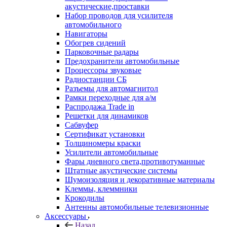
акустические,проставки
Набор проводов для усилителя
автомобильного
Навигаторы
Обогрев сидений
Парковочные радары
Предохранители автомобильные
Процессоры звуковые
Радиостанции СБ
Разъемы для автомагнитол
Рамки переходные для а/м
Распродажа Trade in
Решетки для динамиков
Сабвуфер
Сертификат установки
Толщиномеры краски
Усилители автомобильные
Фары дневного света,противотуманные
Штатные акустические системы
Шумоизоляция и декоративные материалы
Клеммы, клеммники
Крокодилы
Антенны автомобильные телевизионные
Аксессуары
Назад