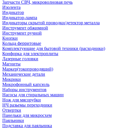
Запчасти СВЧ, микроволновая печь
Изолента
Индикатор
Индикатор-лампа
Индикаторы скрытой проводки/детектор металла
Инструмент обжимной
Инструмент ручной
Кнопки
Кольца ферритовые
Комплектующие для бытовой техники (расходники)
Конфорка для электроплиты
Лазерные головки
Магниты
Маркер(токопроводящий)
Механические детали
Микрики
Микрофонный капсюль
Наборы инструментов
Насосы для стиральных машин
Нож для мясорубки
НЧ разьемы переходники
Отвертки
Панельки для микросхем
Паяльники
Подставка для паяльника