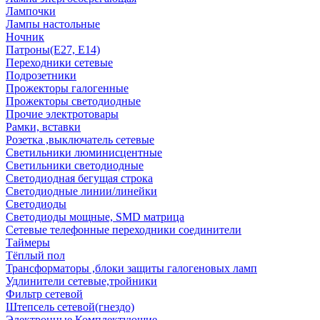
Лампочки
Лампы настольные
Ночник
Патроны(Е27, Е14)
Переходники сетевые
Подрозетники
Прожекторы галогенные
Прожекторы светодиодные
Прочие электротовары
Рамки, вставки
Розетка ,выключатель сетевые
Светильники люминисцентные
Светильники светодиодные
Светодиодная бегущая строка
Светодиодные линии/линейки
Светодиоды
Светодиоды мощные, SMD матрица
Сетевые телефонные переходники соединители
Таймеры
Тёплый пол
Трансформаторы ,блоки защиты галогеновых ламп
Удлинители сетевые,тройники
Фильтр сетевой
Штепсель сетевой(гнездо)
Электронные Комплектующие