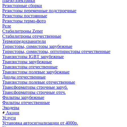
Пьезо-электрики
Резисторные сборки
Резисторы переменные подстроечные
Резисторы постоянные
Резисторы термо-фото
Реле
Стабилитроны Zener
Стабилитроны отечественные
Термопредохранители
Тиристоры, симисторы зарубежные
Тиристоры, симисторы, оптотиристоры отечественные
Транзисторы IGBT зарубежные
Транзисторы зарубежные
Транзисторы отечественные
Транзисторы полевые зарубежные
Диоды отечественные
Транзисторы полевые отечественные
Трансформаторы строчные заруб.
Трансформаторы строчные отеч.
Фильтры зарубежные
Фильтры отечественные
Экодеры
Акции
Услуги
Установка автосигнализации от 4000р.