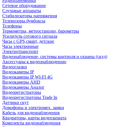
Радиоприемники
Сетевое оборудование
Слуховые аппараты
Стабилизаторы напряжения
Телевизоры.бумбоксы
Телефоны
Термометры, метеостанции, барометры
Усилитель сотового сигнала
Часы с GPS,смарт, детские
Часы электронные
Электротранспорт
Видеонаблюдение, системы контроля и охраны (скуд)
Аксессуары к видеонаблюдению
Видеоглазки
Видеокамеры IP
Видеокамеры IP WI-FI 4G
Видеокамеры AHD
Видеокамеры Аналог
Видеорегистраторы
Видеорегистраторы Trade In
Датчики скут
Домофоны и электромех. замки
Кабель для видеонаблюдения
Квадраторы, карты видеозахвата
Комплекты видеонаблюдения