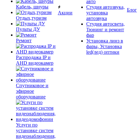
авто
Кабель, шнуры
Студия автозвука,
Блог
Акции
установка
Отдых,туризм
автозвука
Студия автосвета,
Пульты ДУ
Тюнинг и ремонт
фар
Ремонт
Установка линз в
фары, Установка
led(лед) оптики
Распродажа IP и
AHD видеокамер
Спутниковое и
эфирное
оборудование
Услуги по
установке систем
видеонаблюдения,