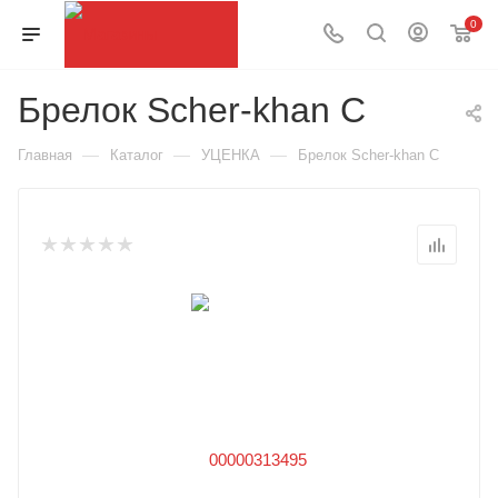
0
Брелок Scher-khan С
—
—
—
Главная
Каталог
УЦЕНКА
Брелок Scher-khan С