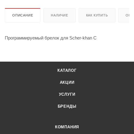
ОПИСАНИЕ
НАЛИЧИЕ
КАК КУПИТЬ
ОПЛ
Программируемый брелок для Scher-khan С
КАТАЛОГ
АКЦИИ
УСЛУГИ
БРЕНДЫ
КОМПАНИЯ