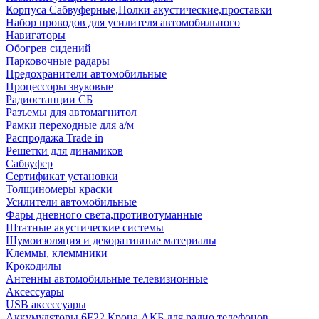
Корпуса Сабвуферные,Полки акустические,проставки
Набор проводов для усилителя автомобильного
Навигаторы
Обогрев сидений
Парковочные радары
Предохранители автомобильные
Процессоры звуковые
Радиостанции СБ
Разъемы для автомагнитол
Рамки переходные для а/м
Распродажа Trade in
Решетки для динамиков
Сабвуфер
Сертификат установки
Толщиномеры краски
Усилители автомобильные
Фары дневного света,противотуманные
Штатные акустические системы
Шумоизоляция и декоративные материалы
Клеммы, клеммники
Крокодилы
Антенны автомобильные телевизионные
Аксессуары
USB аксессуары
Аккумуляторы 6F22 Крона АКБ для радио телефонов