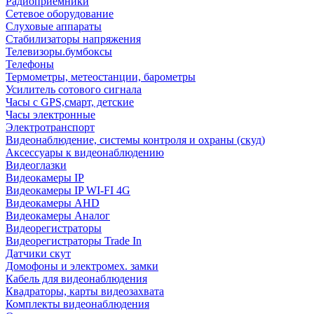
Радиоприемники
Сетевое оборудование
Слуховые аппараты
Стабилизаторы напряжения
Телевизоры.бумбоксы
Телефоны
Термометры, метеостанции, барометры
Усилитель сотового сигнала
Часы с GPS,смарт, детские
Часы электронные
Электротранспорт
Видеонаблюдение, системы контроля и охраны (скуд)
Аксессуары к видеонаблюдению
Видеоглазки
Видеокамеры IP
Видеокамеры IP WI-FI 4G
Видеокамеры AHD
Видеокамеры Аналог
Видеорегистраторы
Видеорегистраторы Trade In
Датчики скут
Домофоны и электромех. замки
Кабель для видеонаблюдения
Квадраторы, карты видеозахвата
Комплекты видеонаблюдения