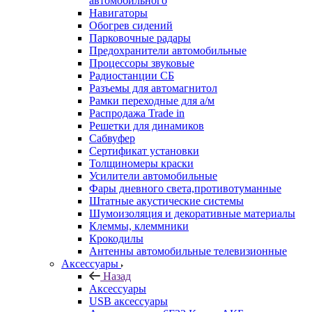
автомобильного
Навигаторы
Обогрев сидений
Парковочные радары
Предохранители автомобильные
Процессоры звуковые
Радиостанции СБ
Разъемы для автомагнитол
Рамки переходные для а/м
Распродажа Trade in
Решетки для динамиков
Сабвуфер
Сертификат установки
Толщиномеры краски
Усилители автомобильные
Фары дневного света,противотуманные
Штатные акустические системы
Шумоизоляция и декоративные материалы
Клеммы, клеммники
Крокодилы
Антенны автомобильные телевизионные
Аксессуары
Назад
Аксессуары
USB аксессуары