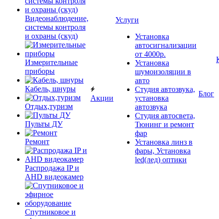
Видеонаблюдение,
Услуги
системы контроля
и охраны (скуд)
Установка
автосигнализации
от 4000р.
Измерительные
Установка
приборы
шумоизоляции в
авто
Кабель, шнуры
Студия автозвука,
Блог
Акции
установка
Отдых,туризм
автозвука
Студия автосвета,
Пульты ДУ
Тюнинг и ремонт
фар
Ремонт
Установка линз в
фары, Установка
led(лед) оптики
Распродажа IP и
AHD видеокамер
Спутниковое и