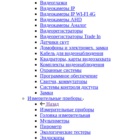
Видеоглазки
Видеокамеры IP
Видеокамеры IP WI-FI 4G
Видеокамеры AHD
Видеокамеры Аналог
Видеорегистраторы
Видеорегистраторы Trade In
Датчики скут
Домофоны и электромех. замки
Кабель для видеонаблюдения
Квадраторы, карты видеозахвата
Комплекты видеонаблюдения
Охранные системы
Программное обеспечение
Свитчи, коммутаторы
Системы контроля доступа
Замки
Измерительные приборы
Назад
Измерительные приборы
Головка измерительная
Мультиметры
Пирометр
Экологические тестеры
Эндоскопы