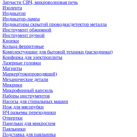
Запчасти СВЧ, микроволновая печь
Изолента
Индикатор
Индикатор-лампа
Индикаторы скрытой проводки/детектор металла
Инструмент обжимной
Инструмент ручной
Кнопки
Кольца ферритовые
Комплектующие для бытовой техники (расходники)
Конфорка для электроплиты
Лазерные головки
Магниты
Маркер(токопроводящий)
Механические детали
Микрики
Микрофонный капсюль
Наборы инструментов
Насосы для стиральных машин
Нож для мясорубки
НЧ разьемы переходники
Отвертки
Панельки для микросхем
Паяльники
Подставка для паяльника