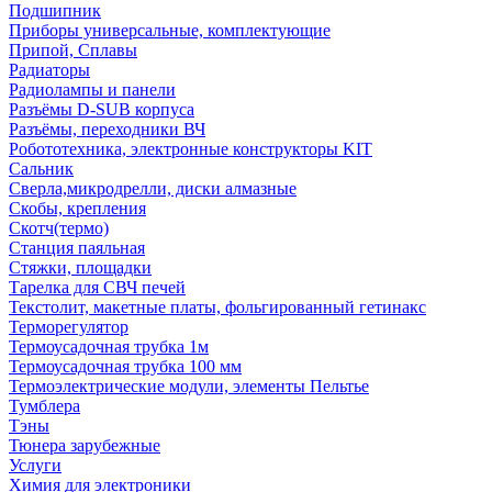
Подшипник
Приборы универсальные, комплектующие
Припой, Сплавы
Радиаторы
Радиолампы и панели
Разъёмы D-SUB корпуса
Разъёмы, переходники ВЧ
Робототехника, электронные конструкторы KIT
Сальник
Сверла,микродрелли, диски алмазные
Скобы, крепления
Скотч(термо)
Станция паяльная
Стяжки, площадки
Тарелка для СВЧ печей
Текстолит, макетные платы, фольгированный гетинакс
Терморегулятор
Термоусадочная трубка 1м
Термоусадочная трубка 100 мм
Термоэлектрические модули, элементы Пельтье
Тумблера
Тэны
Тюнера зарубежные
Услуги
Химия для электроники