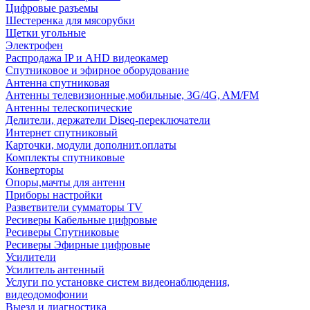
Цифровые разъемы
Шестеренка для мясорубки
Щетки угольные
Электрофен
Распродажа IP и AHD видеокамер
Спутниковое и эфирное оборудование
Антенна спутниковая
Антенны телевизионные,мобильные, 3G/4G, AM/FM
Антенны телескопические
Делители, держатели Diseq-переключатели
Интернет спутниковый
Карточки, модули дополнит.оплаты
Комплекты спутниковые
Конверторы
Опоры,мачты для антенн
Приборы настройки
Разветвители сумматоры TV
Ресиверы Кабельные цифровые
Ресиверы Спутниковые
Ресиверы Эфирные цифровые
Усилители
Усилитель антенный
Услуги по установке систем видеонаблюдения,
видеодомофонии
Выезд и диагностика