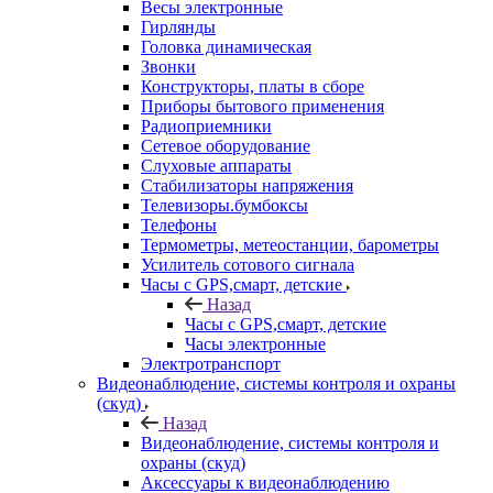
Весы электронные
Гирлянды
Головка динамическая
Звонки
Конструкторы, платы в сборе
Приборы бытового применения
Радиоприемники
Сетевое оборудование
Слуховые аппараты
Стабилизаторы напряжения
Телевизоры.бумбоксы
Телефоны
Термометры, метеостанции, барометры
Усилитель сотового сигнала
Часы с GPS,смарт, детские
Назад
Часы с GPS,смарт, детские
Часы электронные
Электротранспорт
Видеонаблюдение, системы контроля и охраны
(скуд)
Назад
Видеонаблюдение, системы контроля и
охраны (скуд)
Аксессуары к видеонаблюдению