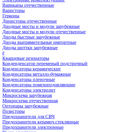
Варикапы отечественные
Варисторы
Герконы
Динисторы отечественные
Диодные мосты и модули зарубежные
Диодные мосты и модули отечественные
Диоды быстрые зарубежные
Диоды выпрямительные импортные
Диоды шоттки зарубежные
ё
Кварцевые резонаторы
Конденденсатор переменый подстрочный
Конденсаторы керамические
Конденсаторы металло-бумажные
Конденсаторы пленочные
Конденсаторы помехоподовляющие
Конденсаторы электролит
Микросхема зарубежная
Микросхема отечественная
Оптопары зарубежные
Позисторы
Предохранители для СВЧ
Предохранители керамич.стеклянные
Предохранители электронные