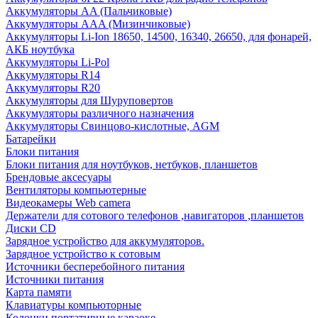
Аккумуляторы AA (Пальчиковые)
Аккумуляторы AAA (Мизинчиковые)
Аккумуляторы Li-Ion 18650, 14500, 16340, 26650, для фонарей,
АКБ ноутбука
Аккумуляторы Li-Pol
Аккумуляторы R14
Аккумуляторы R20
Аккумуляторы для Шуруповертов
Аккумуляторы различного назначения
Аккумуляторы Свинцово-кислотные, AGM
Батарейки
Блоки питания
Блоки питания для ноутбуков, нетбуков, планшетов
Брендовые аксесуары
Вентиляторы компьютерные
Видеокамеры Web camera
Держатели для сотового телефонов ,навигаторов ,планшетов
Диски CD
Зарядное устройство для аккумуляторов.
Зарядное устройство к сотовым
Источники бесперебойного питания
Источники питания
Карта памяти
Клавиатуры компьюторные
Колонки портативные караоке