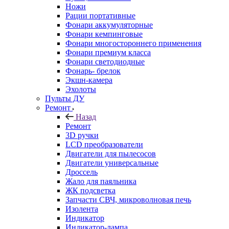
Ножи
Рации портативные
Фонари аккумуляторные
Фонари кемпинговые
Фонари многостороннего применения
Фонари премиум класса
Фонари светодиодные
Фонарь- брелок
Экшн-камера
Эхолоты
Пульты ДУ
Ремонт
Назад
Ремонт
3D ручки
LCD преобразователи
Двигатели для пылесосов
Двигатели универсальные
Дроссель
Жало для паяльника
ЖК подсветка
Запчасти СВЧ, микроволновая печь
Изолента
Индикатор
Индикатор-лампа