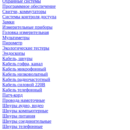
Охранные системы
Программное обеспечение
Свитчи, коммутаторы
Системы контроля доступа
Замки
Измерительные приборы
Головка измерительная
Мультиметры
Пирометр
Экологические тестеры
Эндоскопы
Кабель, шнуры
Кабель гофра, канал
Кабель микрофонный
Кабель низковольтный
Кабель радиочастотный
Кабель силовой 220В
Кабель телефонный
Патч-корд
Провода намоточные
Шнуры аудио, видео
Шнуры компьютерные
Шнуры питания
Шнуры соединительные
Шнуры телефонные