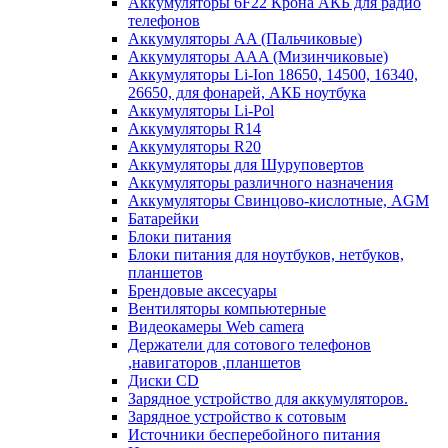
Аккумуляторы 6F22 Крона АКБ для радио
телефонов
Аккумуляторы AA (Пальчиковые)
Аккумуляторы AAA (Мизинчиковые)
Аккумуляторы Li-Ion 18650, 14500, 16340,
26650, для фонарей, АКБ ноутбука
Аккумуляторы Li-Pol
Аккумуляторы R14
Аккумуляторы R20
Аккумуляторы для Шуруповертов
Аккумуляторы различного назначения
Аккумуляторы Свинцово-кислотные, AGM
Батарейки
Блоки питания
Блоки питания для ноутбуков, нетбуков,
планшетов
Брендовые аксесуары
Вентиляторы компьютерные
Видеокамеры Web camera
Держатели для сотового телефонов
,навигаторов ,планшетов
Диски CD
Зарядное устройство для аккумуляторов.
Зарядное устройство к сотовым
Источники бесперебойного питания