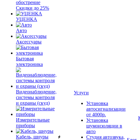
обострение
Скидки до 25%
УЦЕНКА
Авто
Аксессуары
Бытовая
электроника
Видеонаблюдение,
Услуги
системы контроля
и охраны (скуд)
Установка
автосигнализации
от 4000р.
Измерительные
Установка
приборы
шумоизоляции в
авто
Кабель, шнуры
Студия автозвука,
Блог