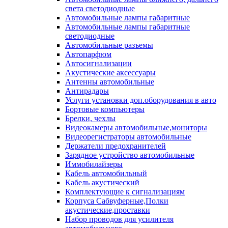
света светодиодные
Автомобильные лампы габаритные
Автомобильные лампы габаритные
светодиодные
Автомобильные разъемы
Автопарфюм
Автосигнализации
Акустические аксессуары
Антенны автомобильные
Антирадары
Услуги установки доп.оборудования в авто
Бортовые компьютеры
Брелки, чехлы
Видеокамеры автомобильные,мониторы
Видеорегистраторы автомобильные
Держатели предохранителей
Зарядное устройство автомобильные
Иммобилайзеры
Кабель автомобильный
Кабель акустический
Комплектующие к сигнализациям
Корпуса Сабвуферные,Полки
акустические,проставки
Набор проводов для усилителя