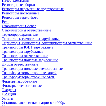
Пьезо-электрики
Резисторные сборки
Резисторы переменные подстроечные
Резисторы постоянные
Резисторы термо-фото
Реле
Стабилитроны Zener
Стабилитроны отечественные
Термопредохранители
Тиристоры, симисторы зарубежные
Тиристоры, симисторы, оптотиристоры отечественные
Транзисторы IGBT зарубежные
Транзисторы зарубежные
Транзисторы отечественные
Транзисторы полевые зарубежные
Диоды отечественные
Транзисторы полевые отечественные
Трансформаторы строчные заруб.
Трансформаторы строчные отеч.
Фильтры зарубежные
Фильтры отечественные
Экодеры
Акции
Услуги
Установка автосигнализации от 4000р.