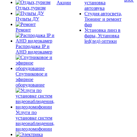
Акции
установка
Отдых,туризм
автозвука
Студия автосвета,
Пульты ДУ
Тюнинг и ремонт
фар
Ремонт
Установка линз в
фары, Установка
led(лед) оптики
Распродажа IP и
AHD видеокамер
Спутниковое и
эфирное
оборудование
Услуги по
установке систем
видеонаблюдения,
видеодомофонии