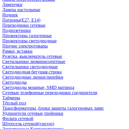
Лампочки
Лампы настольные
Ночник
Патроны(Е27, Е14)
Переходники сетевые
Подрозетники
Прожекторы галогенные
Прожекторы светодиодные
Прочие электротовары
Рамки, вставки
Розетка ,выключатель сетевые
Светильники люминисцентные
Светильники светодиодные
Светодиодная бегущая строка
Светодиодные линии/линейки
Светодиоды
Светодиоды мощные, SMD матрица
Сетевые телефонные переходники соединители
Таймеры
Тёплый пол
Трансформаторы ,блоки защиты галогеновых ламп
Удлинители сетевые,тройники
Фильтр сетевой
Штепсель сетевой(гнездо)
Электронные Комплектующие