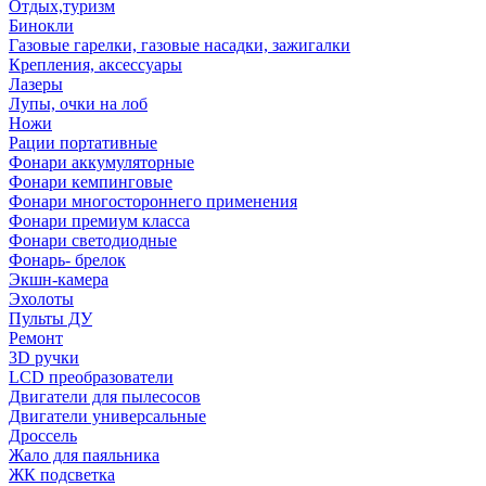
Отдых,туризм
Бинокли
Газовые гарелки, газовые насадки, зажигалки
Крепления, аксессуары
Лазеры
Лупы, очки на лоб
Ножи
Рации портативные
Фонари аккумуляторные
Фонари кемпинговые
Фонари многостороннего применения
Фонари премиум класса
Фонари светодиодные
Фонарь- брелок
Экшн-камера
Эхолоты
Пульты ДУ
Ремонт
3D ручки
LCD преобразователи
Двигатели для пылесосов
Двигатели универсальные
Дроссель
Жало для паяльника
ЖК подсветка