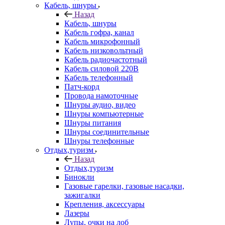
Кабель, шнуры
Назад
Кабель, шнуры
Кабель гофра, канал
Кабель микрофонный
Кабель низковольтный
Кабель радиочастотный
Кабель силовой 220В
Кабель телефонный
Патч-корд
Провода намоточные
Шнуры аудио, видео
Шнуры компьютерные
Шнуры питания
Шнуры соединительные
Шнуры телефонные
Отдых,туризм
Назад
Отдых,туризм
Бинокли
Газовые гарелки, газовые насадки,
зажигалки
Крепления, аксессуары
Лазеры
Лупы, очки на лоб