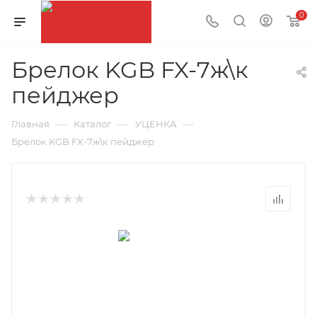
0
Брелок KGB FX-7ж\к
пейджер
—
—
—
Главная
Каталог
УЦЕНКА
Брелок KGB FX-7ж\к пейджер