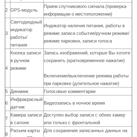
Прием спутникового сигнала (проверка
2
GPS-модуль
информации о местоположении)
Светодиодный
Индикатор наличия питания, работы в
индикатор
3
режиме записи события/ручном режиме/
работы/
режиме парковки, записи голоса
питания
Кнопка записи
Запись изображений, которые Вы хотите
в ручном
сохранить (кратковременное нажатие)
4
режиме
Включение/выключение режима работы
при парковке (длительное нажатие)
5
Динамик
Голосовые комментарии
Инфракрасный
6
Видеозапись в ночное время
датчик
Камера записи
Доступен выбор записи с обеих камер
7
в салоне
или только с фронтальной
Разъем карты
Для сохранения записанных данных на
8