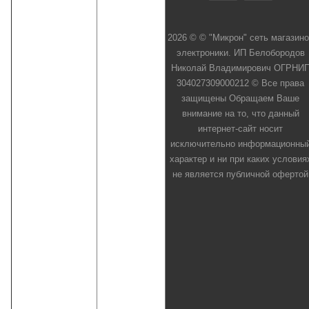
2026 © © "Микрон" сеть магазино
электроники. ИП Белобородов
Николай Владимирович ОГРНИ
304027309000212 © Все права
защищены Обращаем Ваше
внимание на то, что данный
интернет-сайт носит
исключительно информационны
характер и ни при каких условия
не является публичной офертой