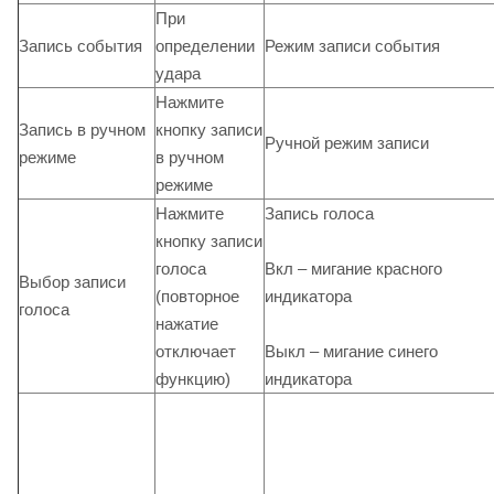
При
Запись события
определении
Режим записи события
удара
Нажмите
Запись в ручном
кнопку записи
Ручной режим записи
режиме
в ручном
режиме
Нажмите
Запись голоса
кнопку записи
Вкл – мигание красного
голоса
Выбор записи
индикатора
(повторное
голоса
нажатие
Выкл – мигание синего
отключает
индикатора
функцию)