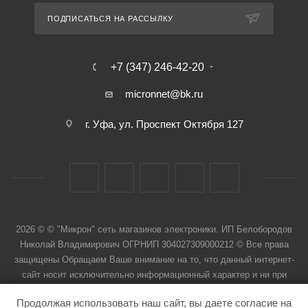
ПОДПИСАТЬСЯ НА РАССЫЛКУ
+7 (347) 246-42-20
micronnet@bk.ru
г. Уфа, ул. Проспект Октября 127
2026 © © "Микрон" сеть магазинов электроники. ИП Белобородов
Николай Владимирович ОГРНИП 304027309000212 © Все права
защищены Обращаем Ваше внимание на то, что данный интернет-
сайт носит исключительно информационный характер и ни при
каких условиях не является публичной офертой
Продолжая использовать наш сайт, вы даете согласие на