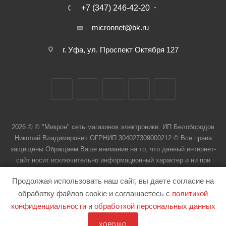
+7 (347) 246-42-20
micronnet@bk.ru
г. Уфа, ул. Проспект Октября 127
2026 © © "Микрон" сеть магазинов электроники. ИП Белобородов
Николай Владимирович ОГРНИП 304027309000212 © Все права
защищены Обращаем Ваше внимание на то, что данный интернет-
сайт носит исключительно информационный характер и ни при
каких условиях не является публичной офертой
Продолжая использовать наш сайт, вы даете согласие на
обработку файлов cookie и соглашаетесь с
политикой
конфиденциальности
и
обработкой персональных данных
ХОРОШО