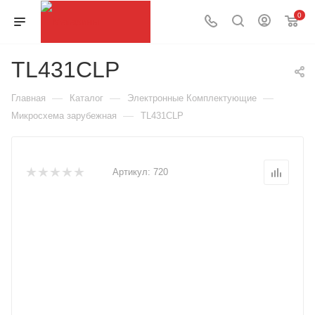
0
TL431CLP
—
—
—
Главная
Каталог
Электронные Комплектующие
—
Микросхема зарубежная
TL431CLP
Артикул:
720