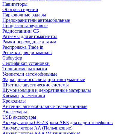
Навигаторы
Обогрев сидений
Парковочные радары
Предохранители автомобильные
Процессоры звуковые
Радиостанции СБ
Разъемы для автомагнитол
Рамки переходные для а/м
Распродажа Trade in
Решетки для динамиков
Сабвуфер
Сертификат установки
Толщиномеры краски
Усилители автомобильные
Фары дневного света,противотуманные
Штатные акустические системы
Шумоизоляция и декоративные материалы
Клеммы, клеммники
Крокодилы
Антенны автомобильные телевизионные
Аксессуары
USB аксессуары
Аккумуляторы 6F22 Крона АКБ для радио телефонов
Аккумуляторы AA (Пальчиковые)
Аккумуляторы AAA (Мизинчиковые)