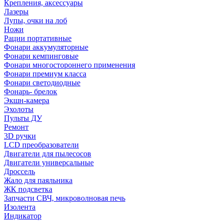
Крепления, аксессуары
Лазеры
Лупы, очки на лоб
Ножи
Рации портативные
Фонари аккумуляторные
Фонари кемпинговые
Фонари многостороннего применения
Фонари премиум класса
Фонари светодиодные
Фонарь- брелок
Экшн-камера
Эхолоты
Пульты ДУ
Ремонт
3D ручки
LCD преобразователи
Двигатели для пылесосов
Двигатели универсальные
Дроссель
Жало для паяльника
ЖК подсветка
Запчасти СВЧ, микроволновая печь
Изолента
Индикатор