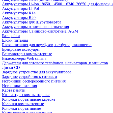
Аккумуляторы Li-Ion 18650, 14500, 16340, 26650, для фонарей,
Аккумуляторы Li-Pol
Аккумуляторы R14
Аккумуляторы R20
Аккумуляторы для Шуруповертов
Аккумуляторы различного назначения
Аккумуляторы Свинцово-кислотные, AGM
Батарейки
Блоки питания
Блоки питания для ноутбуков, нетбуков, планшетов
Брендовые аксесуары
Вентиляторы компьютерные
Видеокамеры Web camera
Держатели для сотового телефонов ,навигаторов ,планшетов
Диски CD
Зарядное устройство для аккумуляторов.
Зарядное устройство к сотовым
Источники бесперебойного питания
Источники питания
Карта памяти
Клавиатуры компьюторные
Колонки портативные караоке
Колонки компьютерные
Колонки портативные
Компьютерные переходники