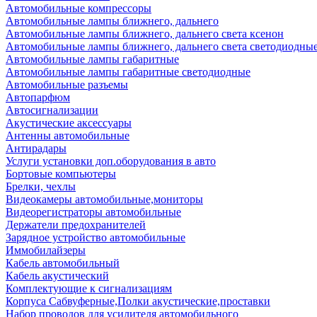
Автомобильные компрессоры
Автомобильные лампы ближнего, дальнего
Автомобильные лампы ближнего, дальнего света ксенон
Автомобильные лампы ближнего, дальнего света светодиодны
Автомобильные лампы габаритные
Автомобильные лампы габаритные светодиодные
Автомобильные разъемы
Автопарфюм
Автосигнализации
Акустические аксессуары
Антенны автомобильные
Антирадары
Услуги установки доп.оборудования в авто
Бортовые компьютеры
Брелки, чехлы
Видеокамеры автомобильные,мониторы
Видеорегистраторы автомобильные
Держатели предохранителей
Зарядное устройство автомобильные
Иммобилайзеры
Кабель автомобильный
Кабель акустический
Комплектующие к сигнализациям
Корпуса Сабвуферные,Полки акустические,проставки
Набор проводов для усилителя автомобильного