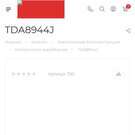
0
TDA8944J
—
—
Главная
Каталог
Электронные Комплектующие
—
—
Микросхема зарубежная
TDA8944J
Артикул:
750