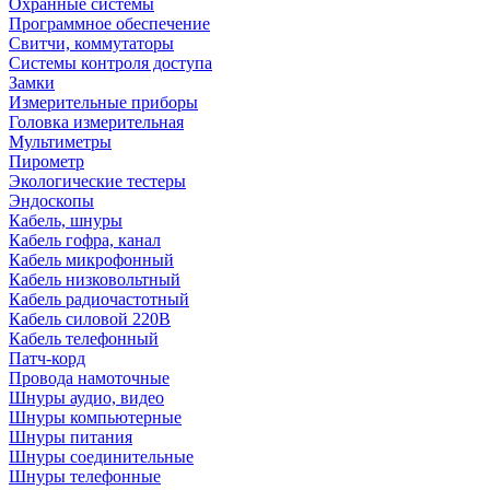
Охранные системы
Программное обеспечение
Свитчи, коммутаторы
Системы контроля доступа
Замки
Измерительные приборы
Головка измерительная
Мультиметры
Пирометр
Экологические тестеры
Эндоскопы
Кабель, шнуры
Кабель гофра, канал
Кабель микрофонный
Кабель низковольтный
Кабель радиочастотный
Кабель силовой 220В
Кабель телефонный
Патч-корд
Провода намоточные
Шнуры аудио, видео
Шнуры компьютерные
Шнуры питания
Шнуры соединительные
Шнуры телефонные