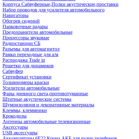
Корпуса Сабвуферные,Полки акустические,проставки
Набор проводов для усилителя автомобильного
Навигаторы
Обогрев сидений
Парковочные радары
Предохранители автомобильные
Процессоры звуковые
Радиостанции СБ
Разъемы для автомагнитол
Рамки переходные для а/м
Распродажа Trade in
Решетки для динамиков
Сабвуфер
Сертификат установки
Толщиномеры краски
Усилители автомобильные
Фары дневного света,противотуманные
Штатные акустические системы
Шумоизоляция и декоративные материалы
Клеммы, клеммники
Крокодилы
Антенны автомобильные телевизионные
Аксессуары
USB аксессуары
Аккумуляторы 6F22 Крона АКБ для радио телефонов