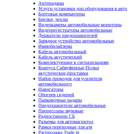
Антирадары
Услуги установки доп.оборудования в авто
Бортовые компьютеры
Брелки, чехлы
Видеокамеры автомобильные,мониторы
Видеорегистраторы автомобильные
Держатели предохранителей
Зарядное устройство автомобильные
Иммобилайзеры
Кабель автомобильный
Кабель акустический
Комплектующие к сигнализациям
Корпуса Сабвуферные,Полки
акустические,проставки
Набор проводов для усилителя
автомобильного
Навигаторы
Обогрев сидений
Парковочные радары
Предохранители автомобильные
Процессоры звуковые
Радиостанции СБ
Разъемы для автомагнитол
Рамки переходные для а/м
Распродажа Trade in