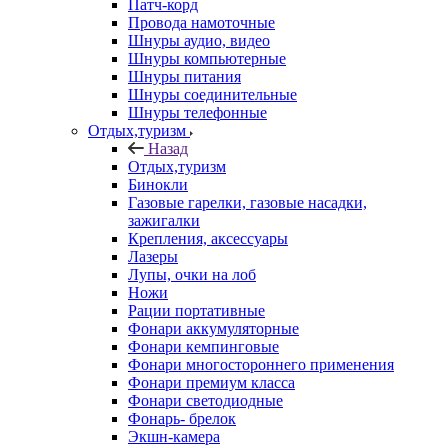
Патч-корд
Провода намоточные
Шнуры аудио, видео
Шнуры компьютерные
Шнуры питания
Шнуры соединительные
Шнуры телефонные
Отдых,туризм
Назад
Отдых,туризм
Бинокли
Газовые гарелки, газовые насадки,
зажигалки
Крепления, аксессуары
Лазеры
Лупы, очки на лоб
Ножи
Рации портативные
Фонари аккумуляторные
Фонари кемпинговые
Фонари многостороннего применения
Фонари премиум класса
Фонари светодиодные
Фонарь- брелок
Экшн-камера