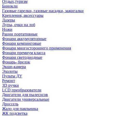
Отдых,туризм
Бинокли
Газовые гарелки, газовые насадки, зажигалки
Крепления, аксессуары
Лазеры
Лупы, очки на лоб
Ножи
Рации портативные
Фонари аккумуляторные
Фонари кемпинговые
Фонари многостороннего применения
Фонари премиум класса
Фонари светодиодные
Фонарь- брелок
Экшн-камера
Эхолоты
Пульты ДУ
Ремонт
3D ручки
LCD преобразователи
Двигатели для пылесосов
Двигатели универсальные
Дроссель
Жало для паяльника
ЖК подсветка