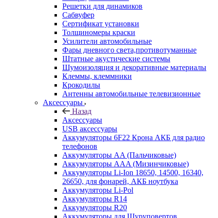
Решетки для динамиков
Сабвуфер
Сертификат установки
Толщиномеры краски
Усилители автомобильные
Фары дневного света,противотуманные
Штатные акустические системы
Шумоизоляция и декоративные материалы
Клеммы, клеммники
Крокодилы
Антенны автомобильные телевизионные
Аксессуары
Назад
Аксессуары
USB аксессуары
Аккумуляторы 6F22 Крона АКБ для радио
телефонов
Аккумуляторы AA (Пальчиковые)
Аккумуляторы AAA (Мизинчиковые)
Аккумуляторы Li-Ion 18650, 14500, 16340,
26650, для фонарей, АКБ ноутбука
Аккумуляторы Li-Pol
Аккумуляторы R14
Аккумуляторы R20
Аккумуляторы для Шуруповертов