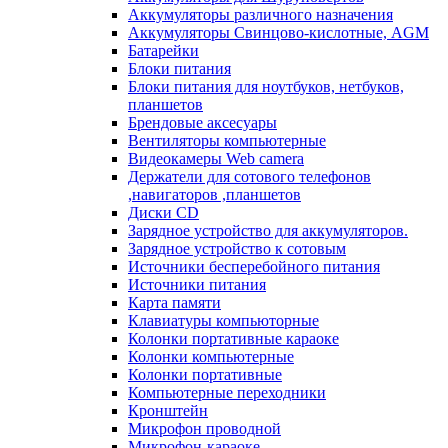
Аккумуляторы различного назначения
Аккумуляторы Свинцово-кислотные, AGM
Батарейки
Блоки питания
Блоки питания для ноутбуков, нетбуков,
планшетов
Брендовые аксесуары
Вентиляторы компьютерные
Видеокамеры Web camera
Держатели для сотового телефонов
,навигаторов ,планшетов
Диски CD
Зарядное устройство для аккумуляторов.
Зарядное устройство к сотовым
Источники бесперебойного питания
Источники питания
Карта памяти
Клавиатуры компьюторные
Колонки портативные караоке
Колонки компьютерные
Колонки портативные
Компьютерные переходники
Кронштейн
Микрофон проводной
Микрофон-караоке