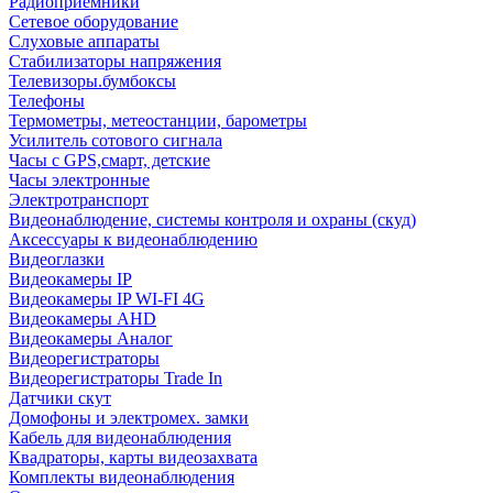
Радиоприемники
Сетевое оборудование
Слуховые аппараты
Стабилизаторы напряжения
Телевизоры.бумбоксы
Телефоны
Термометры, метеостанции, барометры
Усилитель сотового сигнала
Часы с GPS,смарт, детские
Часы электронные
Электротранспорт
Видеонаблюдение, системы контроля и охраны (скуд)
Аксессуары к видеонаблюдению
Видеоглазки
Видеокамеры IP
Видеокамеры IP WI-FI 4G
Видеокамеры AHD
Видеокамеры Аналог
Видеорегистраторы
Видеорегистраторы Trade In
Датчики скут
Домофоны и электромех. замки
Кабель для видеонаблюдения
Квадраторы, карты видеозахвата
Комплекты видеонаблюдения