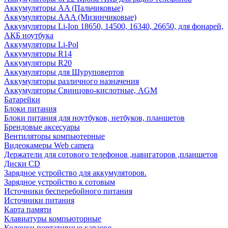
Аккумуляторы AA (Пальчиковые)
Аккумуляторы AAA (Мизинчиковые)
Аккумуляторы Li-Ion 18650, 14500, 16340, 26650, для фонарей,
АКБ ноутбука
Аккумуляторы Li-Pol
Аккумуляторы R14
Аккумуляторы R20
Аккумуляторы для Шуруповертов
Аккумуляторы различного назначения
Аккумуляторы Свинцово-кислотные, AGM
Батарейки
Блоки питания
Блоки питания для ноутбуков, нетбуков, планшетов
Брендовые аксесуары
Вентиляторы компьютерные
Видеокамеры Web camera
Держатели для сотового телефонов ,навигаторов ,планшетов
Диски CD
Зарядное устройство для аккумуляторов.
Зарядное устройство к сотовым
Источники бесперебойного питания
Источники питания
Карта памяти
Клавиатуры компьюторные
Колонки портативные караоке