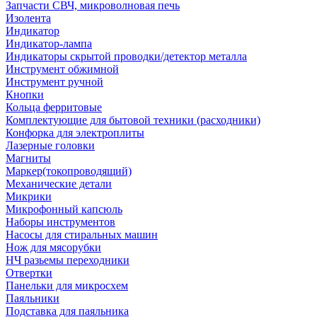
Запчасти СВЧ, микроволновая печь
Изолента
Индикатор
Индикатор-лампа
Индикаторы скрытой проводки/детектор металла
Инструмент обжимной
Инструмент ручной
Кнопки
Кольца ферритовые
Комплектующие для бытовой техники (расходники)
Конфорка для электроплиты
Лазерные головки
Магниты
Маркер(токопроводящий)
Механические детали
Микрики
Микрофонный капсюль
Наборы инструментов
Насосы для стиральных машин
Нож для мясорубки
НЧ разьемы переходники
Отвертки
Панельки для микросхем
Паяльники
Подставка для паяльника