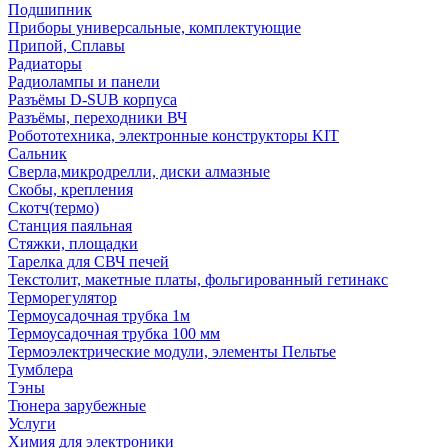
Подшипник
Приборы универсальные, комплектующие
Припой, Сплавы
Радиаторы
Радиолампы и панели
Разъёмы D-SUB корпуса
Разъёмы, переходники ВЧ
Робототехника, электронные конструкторы KIT
Сальник
Сверла,микродрелли, диски алмазные
Скобы, крепления
Скотч(термо)
Станция паяльная
Стяжки, площадки
Тарелка для СВЧ печей
Текстолит, макетные платы, фольгированный гетинакс
Терморегулятор
Термоусадочная трубка 1м
Термоусадочная трубка 100 мм
Термоэлектрические модули, элементы Пельтье
Тумблера
Тэны
Тюнера зарубежные
Услуги
Химия для электроники