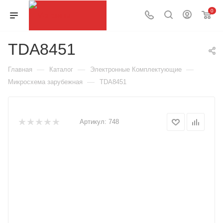
0
TDA8451
—
—
—
Главная
Каталог
Электронные Комплектующие
—
Микросхема зарубежная
TDA8451
Артикул:
748