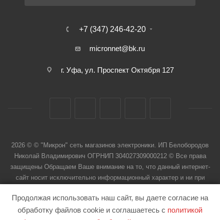
+7 (347) 246-42-20
micronnet@bk.ru
г. Уфа, ул. Проспект Октября 127
2026 © © "Микрон" сеть магазинов электроники. ИП Белобородов
Николай Владимирович ОГРНИП 304027309000212 © Все права
защищены Обращаем Ваше внимание на то, что данный интернет-
сайт носит исключительно информационный характер и ни при
каких условиях не является публичной офертой
Продолжая использовать наш сайт, вы даете согласие на
обработку файлов cookie и соглашаетесь с
политикой