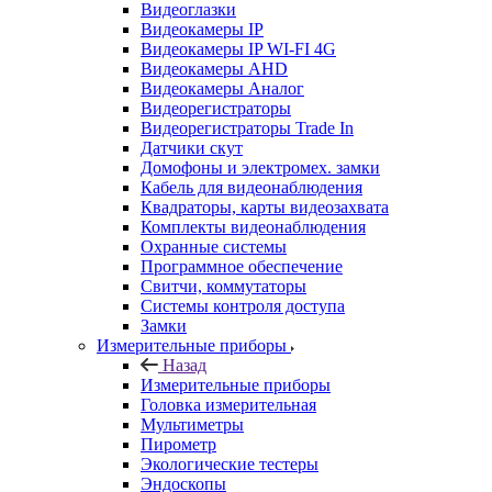
Видеоглазки
Видеокамеры IP
Видеокамеры IP WI-FI 4G
Видеокамеры AHD
Видеокамеры Аналог
Видеорегистраторы
Видеорегистраторы Trade In
Датчики скут
Домофоны и электромех. замки
Кабель для видеонаблюдения
Квадраторы, карты видеозахвата
Комплекты видеонаблюдения
Охранные системы
Программное обеспечение
Свитчи, коммутаторы
Системы контроля доступа
Замки
Измерительные приборы
Назад
Измерительные приборы
Головка измерительная
Мультиметры
Пирометр
Экологические тестеры
Эндоскопы