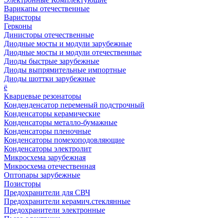
Варикапы отечественные
Варисторы
Герконы
Динисторы отечественные
Диодные мосты и модули зарубежные
Диодные мосты и модули отечественные
Диоды быстрые зарубежные
Диоды выпрямительные импортные
Диоды шоттки зарубежные
ё
Кварцевые резонаторы
Конденденсатор переменый подстрочный
Конденсаторы керамические
Конденсаторы металло-бумажные
Конденсаторы пленочные
Конденсаторы помехоподовляющие
Конденсаторы электролит
Микросхема зарубежная
Микросхема отечественная
Оптопары зарубежные
Позисторы
Предохранители для СВЧ
Предохранители керамич.стеклянные
Предохранители электронные