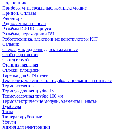
Подшипник
Приборы универсальные, комплектующие
Припой, Сплавы
Радиаторы
Радиолампы и панели
Разъёмы D-SUB корпуса
Разъёмы, переходники ВЧ
Робототехника, электронные конструкторы KIT
Сальник
Сверла,микродрелли, диски алмазные
Скобы, крепления
Скотч(термо)
Станция паяльная
Стяжки, площадки
Тарелка для СВЧ печей
Текстолит, макетные платы, фольгированный гетинакс
Терморегулятор
Термоусадочная трубка 1м
Термоусадочная трубка 100 мм
Термоэлектрические модули, элементы Пельтье
Тумблера
Тэны
Тюнера зарубежные
Услуги
Химия для электроники