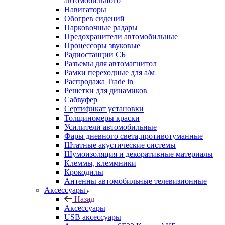
автомобильного
Навигаторы
Обогрев сидений
Парковочные радары
Предохранители автомобильные
Процессоры звуковые
Радиостанции СБ
Разъемы для автомагнитол
Рамки переходные для а/м
Распродажа Trade in
Решетки для динамиков
Сабвуфер
Сертификат установки
Толщиномеры краски
Усилители автомобильные
Фары дневного света,противотуманные
Штатные акустические системы
Шумоизоляция и декоративные материалы
Клеммы, клеммники
Крокодилы
Антенны автомобильные телевизионные
Аксессуары
Назад
Аксессуары
USB аксессуары