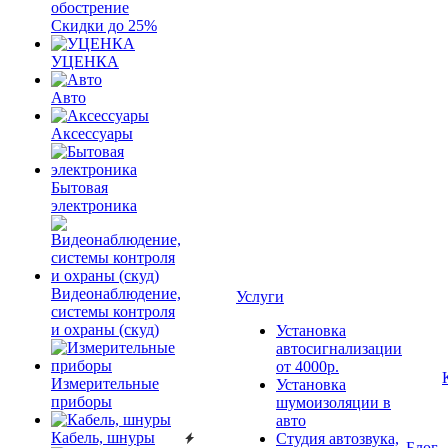
обострение
Скидки до 25%
УЦЕНКА
Авто
Аксессуары
Бытовая
электроника
Видеонаблюдение,
Услуги
системы контроля
и охраны (скуд)
Установка
автосигнализации
от 4000р.
Измерительные
Установка
приборы
шумоизоляции в
авто
Кабель, шнуры
Студия автозвука,
Блог