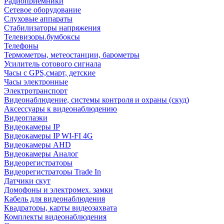
Радиоприемники
Сетевое оборудование
Слуховые аппараты
Стабилизаторы напряжения
Телевизоры.бумбоксы
Телефоны
Термометры, метеостанции, барометры
Усилитель сотового сигнала
Часы с GPS,смарт, детские
Часы электронные
Электротранспорт
Видеонаблюдение, системы контроля и охраны (скуд)
Аксессуары к видеонаблюдению
Видеоглазки
Видеокамеры IP
Видеокамеры IP WI-FI 4G
Видеокамеры AHD
Видеокамеры Аналог
Видеорегистраторы
Видеорегистраторы Trade In
Датчики скут
Домофоны и электромех. замки
Кабель для видеонаблюдения
Квадраторы, карты видеозахвата
Комплекты видеонаблюдения