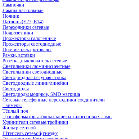
Лампочки
Лампы настольные
Ночник
Патроны(Е27, Е14)
Переходники сетевые
Подрозетники
Прожекторы галогенные
Прожекторы светодиодные
Прочие электротовары
Рамки, вставки
Розетка ,выключатель сетевые
Светильники люминисцентные
Светильники светодиодные
Светодиодная бегущая строка
Светодиодные линии/линейки
Светодиоды
Светодиоды мощные, SMD матрица
Сетевые телефонные переходники соединители
Таймеры
Тёплый пол
Трансформаторы ,блоки защиты галогеновых ламп
Удлинители сетевые,тройники
Фильтр сетевой
Штепсель сетевой(гнездо)
Электронные Комплектующие