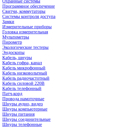
Охранные системы
Программное обеспечение
Свитчи, коммутаторы
Системы контроля доступа
Замки
Измерительные приборы
Головка измерительная
Мультиметры
Пирометр
Экологические тестеры
Эндоскопы
Кабель, шнуры
Кабель гофра, канал
Кабель микрофонный
Кабель низковольтный
Кабель радиочастотный
Кабель силовой 220В
Кабель телефонный
Патч-корд
Провода намоточные
Шнуры аудио, видео
Шнуры компьютерные
Шнуры питания
Шнуры соединительные
Шнуры телефонные