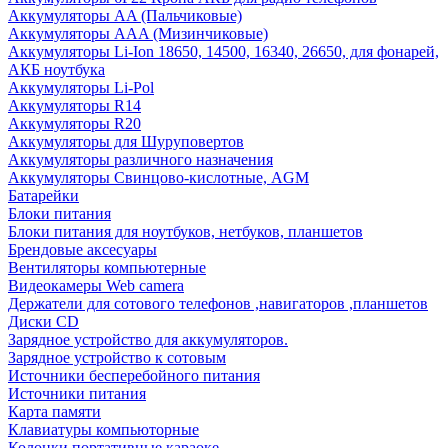
Аккумуляторы AA (Пальчиковые)
Аккумуляторы AAA (Мизинчиковые)
Аккумуляторы Li-Ion 18650, 14500, 16340, 26650, для фонарей,
АКБ ноутбука
Аккумуляторы Li-Pol
Аккумуляторы R14
Аккумуляторы R20
Аккумуляторы для Шуруповертов
Аккумуляторы различного назначения
Аккумуляторы Свинцово-кислотные, AGM
Батарейки
Блоки питания
Блоки питания для ноутбуков, нетбуков, планшетов
Брендовые аксесуары
Вентиляторы компьютерные
Видеокамеры Web camera
Держатели для сотового телефонов ,навигаторов ,планшетов
Диски CD
Зарядное устройство для аккумуляторов.
Зарядное устройство к сотовым
Источники бесперебойного питания
Источники питания
Карта памяти
Клавиатуры компьюторные
Колонки портативные караоке