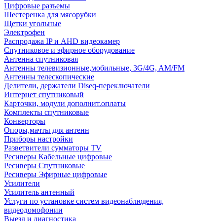
Цифровые разъемы
Шестеренка для мясорубки
Щетки угольные
Электрофен
Распродажа IP и AHD видеокамер
Спутниковое и эфирное оборудование
Антенна спутниковая
Антенны телевизионные,мобильные, 3G/4G, AM/FM
Антенны телескопические
Делители, держатели Diseq-переключатели
Интернет спутниковый
Карточки, модули дополнит.оплаты
Комплекты спутниковые
Конверторы
Опоры,мачты для антенн
Приборы настройки
Разветвители сумматоры TV
Ресиверы Кабельные цифровые
Ресиверы Спутниковые
Ресиверы Эфирные цифровые
Усилители
Усилитель антенный
Услуги по установке систем видеонаблюдения,
видеодомофонии
Выезд и диагностика