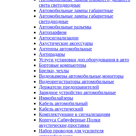
света светодиодные
Автомобильные лампы габаритные
Автомобильные лампы габаритные
светодиодные
Автомобильные разъемы
Автопарфюм
Автосигнализации
Акустические аксессуары
Антенны автомобильные
Антирадары
Услуги установки доп.оборудования в авто
Бортовые компьютеры
Брелки, чехлы
Видеокамеры автомобильные,мониторы
Видеорегистраторы автомобильные
Держатели предохранителей
Зарядное устройство автомобильные
Иммобилайзеры
Кабель автомобильный
Кабель акустический
Комплектующие к сигнализациям
Корпуса Сабвуферные,Полки
акустические,проставки
Набор проводов для усилителя