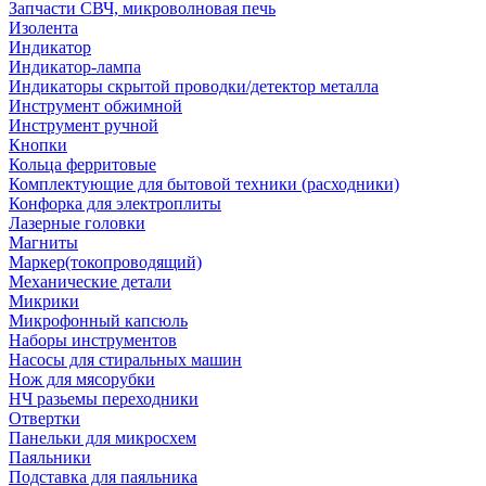
Запчасти СВЧ, микроволновая печь
Изолента
Индикатор
Индикатор-лампа
Индикаторы скрытой проводки/детектор металла
Инструмент обжимной
Инструмент ручной
Кнопки
Кольца ферритовые
Комплектующие для бытовой техники (расходники)
Конфорка для электроплиты
Лазерные головки
Магниты
Маркер(токопроводящий)
Механические детали
Микрики
Микрофонный капсюль
Наборы инструментов
Насосы для стиральных машин
Нож для мясорубки
НЧ разьемы переходники
Отвертки
Панельки для микросхем
Паяльники
Подставка для паяльника