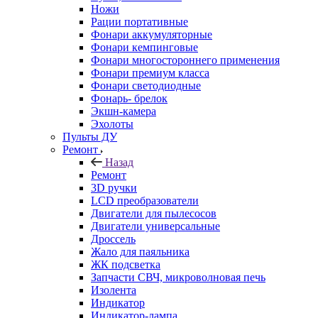
Ножи
Рации портативные
Фонари аккумуляторные
Фонари кемпинговые
Фонари многостороннего применения
Фонари премиум класса
Фонари светодиодные
Фонарь- брелок
Экшн-камера
Эхолоты
Пульты ДУ
Ремонт
Назад
Ремонт
3D ручки
LCD преобразователи
Двигатели для пылесосов
Двигатели универсальные
Дроссель
Жало для паяльника
ЖК подсветка
Запчасти СВЧ, микроволновая печь
Изолента
Индикатор
Индикатор-лампа