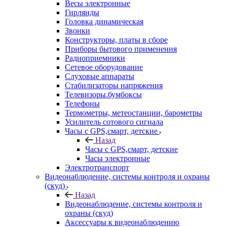
Весы электронные
Гирлянды
Головка динамическая
Звонки
Конструкторы, платы в сборе
Приборы бытового применения
Радиоприемники
Сетевое оборудование
Слуховые аппараты
Стабилизаторы напряжения
Телевизоры.бумбоксы
Телефоны
Термометры, метеостанции, барометры
Усилитель сотового сигнала
Часы с GPS,смарт, детские
Назад
Часы с GPS,смарт, детские
Часы электронные
Электротранспорт
Видеонаблюдение, системы контроля и охраны
(скуд)
Назад
Видеонаблюдение, системы контроля и
охраны (скуд)
Аксессуары к видеонаблюдению