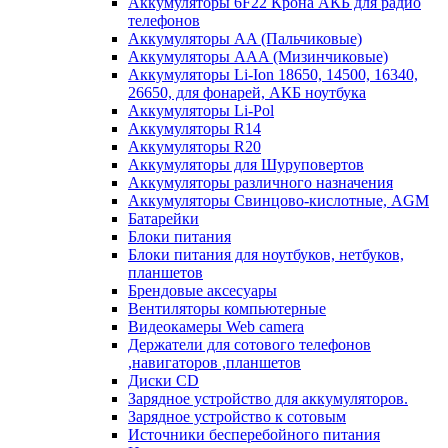
Аккумуляторы 6F22 Крона АКБ для радио
телефонов
Аккумуляторы AA (Пальчиковые)
Аккумуляторы AAA (Мизинчиковые)
Аккумуляторы Li-Ion 18650, 14500, 16340,
26650, для фонарей, АКБ ноутбука
Аккумуляторы Li-Pol
Аккумуляторы R14
Аккумуляторы R20
Аккумуляторы для Шуруповертов
Аккумуляторы различного назначения
Аккумуляторы Свинцово-кислотные, AGM
Батарейки
Блоки питания
Блоки питания для ноутбуков, нетбуков,
планшетов
Брендовые аксесуары
Вентиляторы компьютерные
Видеокамеры Web camera
Держатели для сотового телефонов
,навигаторов ,планшетов
Диски CD
Зарядное устройство для аккумуляторов.
Зарядное устройство к сотовым
Источники бесперебойного питания