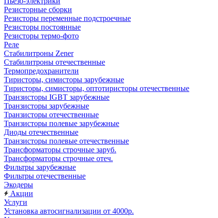
Пьезо-электрики
Резисторные сборки
Резисторы переменные подстроечные
Резисторы постоянные
Резисторы термо-фото
Реле
Стабилитроны Zener
Стабилитроны отечественные
Термопредохранители
Тиристоры, симисторы зарубежные
Тиристоры, симисторы, оптотиристоры отечественные
Транзисторы IGBT зарубежные
Транзисторы зарубежные
Транзисторы отечественные
Транзисторы полевые зарубежные
Диоды отечественные
Транзисторы полевые отечественные
Трансформаторы строчные заруб.
Трансформаторы строчные отеч.
Фильтры зарубежные
Фильтры отечественные
Экодеры
Акции
Услуги
Установка автосигнализации от 4000р.