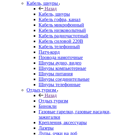
Кабель, шнуры
Назад
Кабель, шнуры
Кабель гофра, канал
Кабель микрофонный
Кабель низковольтный
Кабель радиочастотный
Кабель силовой 220В
Кабель телефонный
Патч-корд
Провода намоточные
Шнуры аудио, видео
Шнуры компьютерные
Шнуры питания
Шнуры соединительные
Шнуры телефонные
Отдых,туризм
Назад
Отдых,туризм
Бинокли
Газовые гарелки, газовые насадки,
зажигалки
Крепления, аксессуары
Лазеры
Лупы, очки на лоб