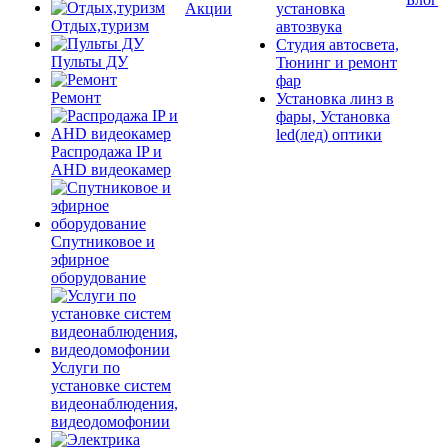
Акции
установка
Отдых,туризм
автозвука
Студия автосвета,
Пульты ДУ
Тюнинг и ремонт
фар
Ремонт
Установка линз в
фары, Установка
led(лед) оптики
Распродажа IP и
AHD видеокамер
Спутниковое и
эфирное
оборудование
Услуги по
установке систем
видеонаблюдения,
видеодомофонии