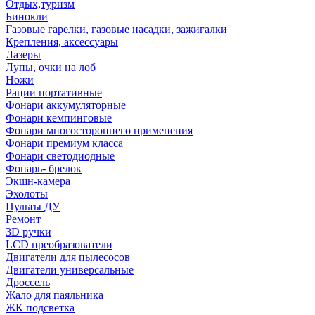
Отдых,туризм
Бинокли
Газовые гарелки, газовые насадки, зажигалки
Крепления, аксессуары
Лазеры
Лупы, очки на лоб
Ножи
Рации портативные
Фонари аккумуляторные
Фонари кемпинговые
Фонари многостороннего применения
Фонари премиум класса
Фонари светодиодные
Фонарь- брелок
Экшн-камера
Эхолоты
Пульты ДУ
Ремонт
3D ручки
LCD преобразователи
Двигатели для пылесосов
Двигатели универсальные
Дроссель
Жало для паяльника
ЖК подсветка