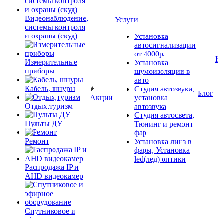
Видеонаблюдение,
Услуги
системы контроля
и охраны (скуд)
Установка
автосигнализации
от 4000р.
Измерительные
Установка
приборы
шумоизоляции в
авто
Кабель, шнуры
Студия автозвука,
Блог
Акции
установка
Отдых,туризм
автозвука
Студия автосвета,
Пульты ДУ
Тюнинг и ремонт
фар
Ремонт
Установка линз в
фары, Установка
led(лед) оптики
Распродажа IP и
AHD видеокамер
Спутниковое и