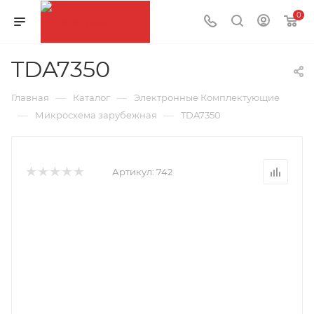
0
TDA7350
—
—
Главная
Каталог
Электронные Комплектующие
—
—
Микросхема зарубежная
TDA7350
Артикул:
742