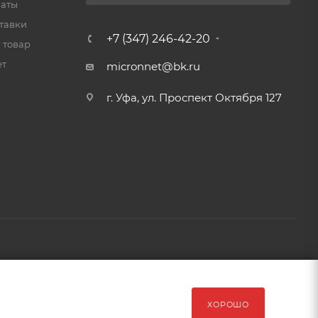
латы
тавки
+7 (347) 246-42-20
 товар
ет
micronnet@bk.ru
г. Уфа, ул. Проспект Октября 127
рава защищены Обращаем Ваше внимание на то, что данный
ХОРОШО