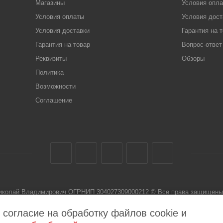
Магазины
Условия опл
Условия оплаты
Условия дост
Условия доставки
Гарантия на 
Гарантия на товар
Вопрос-ответ
Реквизиты
Обзоры
Политика
Возможности
Соглашение
Николай Владимирович ОГРНИП 304027309000212 © Все права защищены 
 не является публичной офертой
 согласие на обработку файлов cookie и