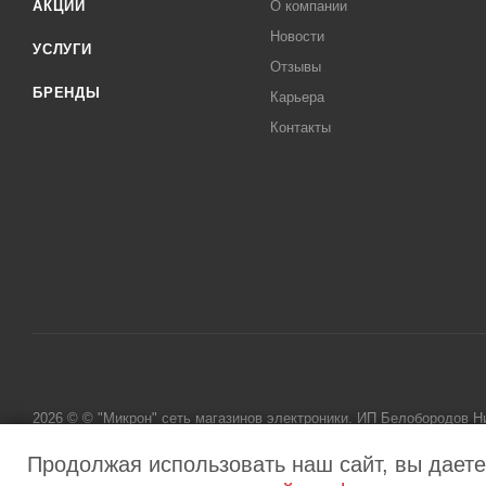
АКЦИИ
О компании
Новости
УСЛУГИ
Отзывы
БРЕНДЫ
Карьера
Контакты
2026 © © "Микрон" сеть магазинов электроники. ИП Белобородов 
исключительно информационный характер и ни при каких условиях
Продолжая использовать наш сайт, вы даете