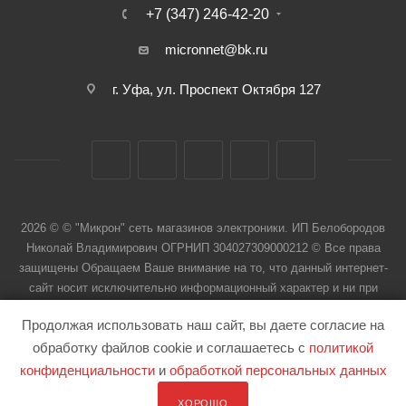
+7 (347) 246-42-20
micronnet@bk.ru
г. Уфа, ул. Проспект Октября 127
2026 © © "Микрон" сеть магазинов электроники. ИП Белобородов
Николай Владимирович ОГРНИП 304027309000212 © Все права
защищены Обращаем Ваше внимание на то, что данный интернет-
сайт носит исключительно информационный характер и ни при
каких условиях не является публичной офертой
Продолжая использовать наш сайт, вы даете согласие на
обработку файлов cookie и соглашаетесь с
политикой
конфиденциальности
и
обработкой персональных данных
ХОРОШО