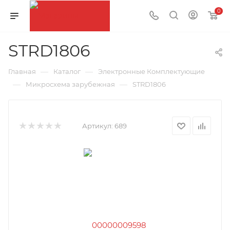
0
STRD1806
—
—
Главная
Каталог
Электронные Комплектующие
—
—
Микросхема зарубежная
STRD1806
Артикул:
689