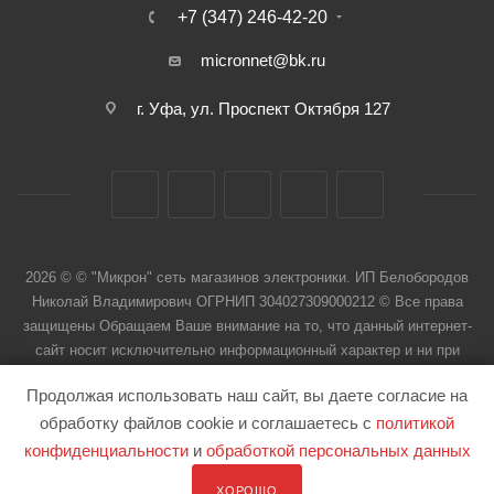
+7 (347) 246-42-20
micronnet@bk.ru
г. Уфа, ул. Проспект Октября 127
2026 © © "Микрон" сеть магазинов электроники. ИП Белобородов
Николай Владимирович ОГРНИП 304027309000212 © Все права
защищены Обращаем Ваше внимание на то, что данный интернет-
сайт носит исключительно информационный характер и ни при
каких условиях не является публичной офертой
Продолжая использовать наш сайт, вы даете согласие на
обработку файлов cookie и соглашаетесь с
политикой
конфиденциальности
и
обработкой персональных данных
ХОРОШО