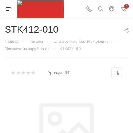
0
STK412-010
—
—
—
Главная
Каталог
Электронные Комплектующие
—
Микросхема зарубежная
STK412-010
Артикул:
681