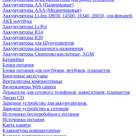
Аккумуляторы AA (Пальчиковые)
Аккумуляторы AAA (Мизинчиковые)
Аккумуляторы Li-Ion 18650, 14500, 16340, 26650, для фонарей,
АКБ ноутбука
Аккумуляторы Li-Pol
Аккумуляторы R14
Аккумуляторы R20
Аккумуляторы для Шуруповертов
Аккумуляторы различного назначения
Аккумуляторы Свинцово-кислотные, AGM
Батарейки
Блоки питания
Блоки питания для ноутбуков, нетбуков, планшетов
Брендовые аксесуары
Вентиляторы компьютерные
Видеокамеры Web camera
Держатели для сотового телефонов ,навигаторов ,планшетов
Диски CD
Зарядное устройство для аккумуляторов.
Зарядное устройство к сотовым
Источники бесперебойного питания
Источники питания
Карта памяти
Клавиатуры компьюторные
Колонки портативные караоке