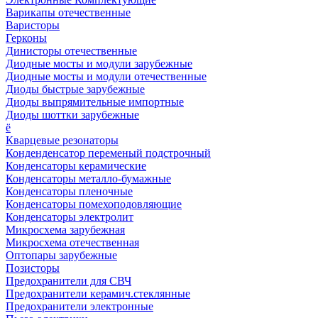
Варикапы отечественные
Варисторы
Герконы
Динисторы отечественные
Диодные мосты и модули зарубежные
Диодные мосты и модули отечественные
Диоды быстрые зарубежные
Диоды выпрямительные импортные
Диоды шоттки зарубежные
ё
Кварцевые резонаторы
Конденденсатор переменый подстрочный
Конденсаторы керамические
Конденсаторы металло-бумажные
Конденсаторы пленочные
Конденсаторы помехоподовляющие
Конденсаторы электролит
Микросхема зарубежная
Микросхема отечественная
Оптопары зарубежные
Позисторы
Предохранители для СВЧ
Предохранители керамич.стеклянные
Предохранители электронные