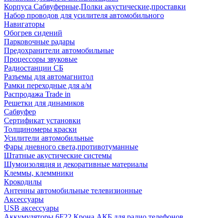
Корпуса Сабвуферные,Полки акустические,проставки
Набор проводов для усилителя автомобильного
Навигаторы
Обогрев сидений
Парковочные радары
Предохранители автомобильные
Процессоры звуковые
Радиостанции СБ
Разъемы для автомагнитол
Рамки переходные для а/м
Распродажа Trade in
Решетки для динамиков
Сабвуфер
Сертификат установки
Толщиномеры краски
Усилители автомобильные
Фары дневного света,противотуманные
Штатные акустические системы
Шумоизоляция и декоративные материалы
Клеммы, клеммники
Крокодилы
Антенны автомобильные телевизионные
Аксессуары
USB аксессуары
Аккумуляторы 6F22 Крона АКБ для радио телефонов