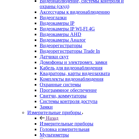
Видеонаблюдение, системы контроля и
охраны (скуд)
Аксессуары к видеонаблюдению
Видеоглазки
Видеокамеры IP
Видеокамеры IP WI-FI 4G
Видеокамеры AHD
Видеокамеры Аналог
Видеорегистраторы
Видеорегистраторы Trade In
Датчики скут
Домофоны и электромех. замки
Кабель для видеонаблюдения
Квадраторы, карты видеозахвата
Комплекты видеонаблюдения
Охранные системы
Программное обеспечение
Свитчи, коммутаторы
Системы контроля доступа
Замки
Измерительные приборы
Назад
Измерительные приборы
Головка измерительная
Мультиметры