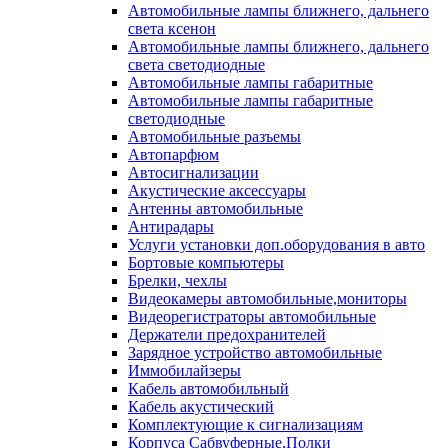
Автомобильные лампы ближнего, дальнего
света ксенон
Автомобильные лампы ближнего, дальнего
света светодиодные
Автомобильные лампы габаритные
Автомобильные лампы габаритные
светодиодные
Автомобильные разъемы
Автопарфюм
Автосигнализации
Акустические аксессуары
Антенны автомобильные
Антирадары
Услуги установки доп.оборудования в авто
Бортовые компьютеры
Брелки, чехлы
Видеокамеры автомобильные,мониторы
Видеорегистраторы автомобильные
Держатели предохранителей
Зарядное устройство автомобильные
Иммобилайзеры
Кабель автомобильный
Кабель акустический
Комплектующие к сигнализациям
Корпуса Сабвуферные,Полки