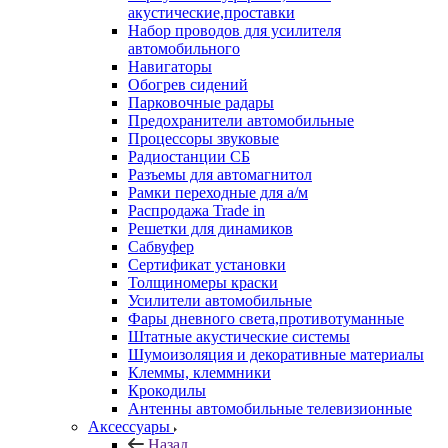
акустические,проставки
Набор проводов для усилителя
автомобильного
Навигаторы
Обогрев сидений
Парковочные радары
Предохранители автомобильные
Процессоры звуковые
Радиостанции СБ
Разъемы для автомагнитол
Рамки переходные для а/м
Распродажа Trade in
Решетки для динамиков
Сабвуфер
Сертификат установки
Толщиномеры краски
Усилители автомобильные
Фары дневного света,противотуманные
Штатные акустические системы
Шумоизоляция и декоративные материалы
Клеммы, клеммники
Крокодилы
Антенны автомобильные телевизионные
Аксессуары
Назад