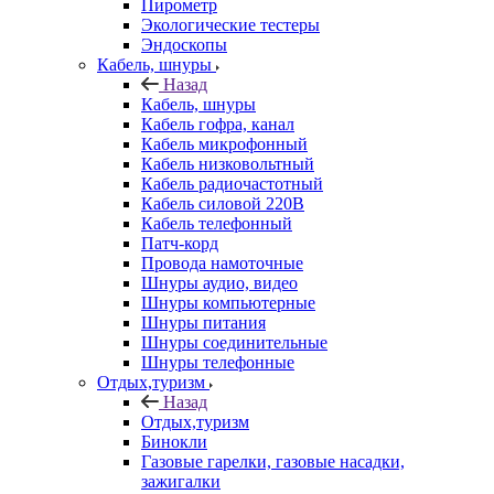
Пирометр
Экологические тестеры
Эндоскопы
Кабель, шнуры
Назад
Кабель, шнуры
Кабель гофра, канал
Кабель микрофонный
Кабель низковольтный
Кабель радиочастотный
Кабель силовой 220В
Кабель телефонный
Патч-корд
Провода намоточные
Шнуры аудио, видео
Шнуры компьютерные
Шнуры питания
Шнуры соединительные
Шнуры телефонные
Отдых,туризм
Назад
Отдых,туризм
Бинокли
Газовые гарелки, газовые насадки,
зажигалки