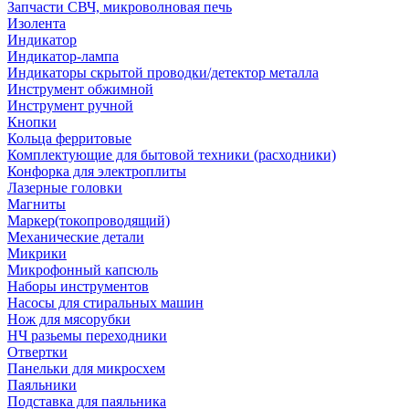
Запчасти СВЧ, микроволновая печь
Изолента
Индикатор
Индикатор-лампа
Индикаторы скрытой проводки/детектор металла
Инструмент обжимной
Инструмент ручной
Кнопки
Кольца ферритовые
Комплектующие для бытовой техники (расходники)
Конфорка для электроплиты
Лазерные головки
Магниты
Маркер(токопроводящий)
Механические детали
Микрики
Микрофонный капсюль
Наборы инструментов
Насосы для стиральных машин
Нож для мясорубки
НЧ разьемы переходники
Отвертки
Панельки для микросхем
Паяльники
Подставка для паяльника