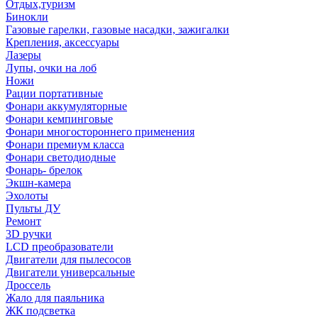
Отдых,туризм
Бинокли
Газовые гарелки, газовые насадки, зажигалки
Крепления, аксессуары
Лазеры
Лупы, очки на лоб
Ножи
Рации портативные
Фонари аккумуляторные
Фонари кемпинговые
Фонари многостороннего применения
Фонари премиум класса
Фонари светодиодные
Фонарь- брелок
Экшн-камера
Эхолоты
Пульты ДУ
Ремонт
3D ручки
LCD преобразователи
Двигатели для пылесосов
Двигатели универсальные
Дроссель
Жало для паяльника
ЖК подсветка