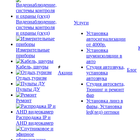
Видеонаблюдение,
Услуги
системы контроля
и охраны (скуд)
Установка
автосигнализации
от 4000р.
Измерительные
Установка
приборы
шумоизоляции в
авто
Кабель, шнуры
Студия автозвука,
Блог
Акции
установка
Отдых,туризм
автозвука
Студия автосвета,
Пульты ДУ
Тюнинг и ремонт
фар
Ремонт
Установка линз в
фары, Установка
led(лед) оптики
Распродажа IP и
AHD видеокамер