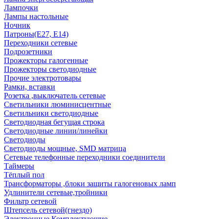
Лампочки
Лампы настольные
Ночник
Патроны(Е27, Е14)
Переходники сетевые
Подрозетники
Прожекторы галогенные
Прожекторы светодиодные
Прочие электротовары
Рамки, вставки
Розетка ,выключатель сетевые
Светильники люминисцентные
Светильники светодиодные
Светодиодная бегущая строка
Светодиодные линии/линейки
Светодиоды
Светодиоды мощные, SMD матрица
Сетевые телефонные переходники соединители
Таймеры
Тёплый пол
Трансформаторы ,блоки защиты галогеновых ламп
Удлинители сетевые,тройники
Фильтр сетевой
Штепсель сетевой(гнездо)
Электронные Комплектующие