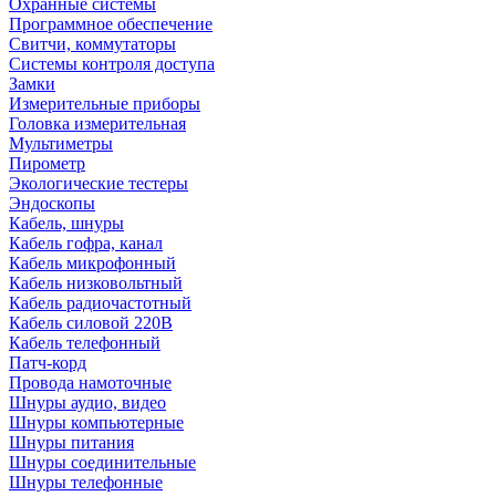
Охранные системы
Программное обеспечение
Свитчи, коммутаторы
Системы контроля доступа
Замки
Измерительные приборы
Головка измерительная
Мультиметры
Пирометр
Экологические тестеры
Эндоскопы
Кабель, шнуры
Кабель гофра, канал
Кабель микрофонный
Кабель низковольтный
Кабель радиочастотный
Кабель силовой 220В
Кабель телефонный
Патч-корд
Провода намоточные
Шнуры аудио, видео
Шнуры компьютерные
Шнуры питания
Шнуры соединительные
Шнуры телефонные