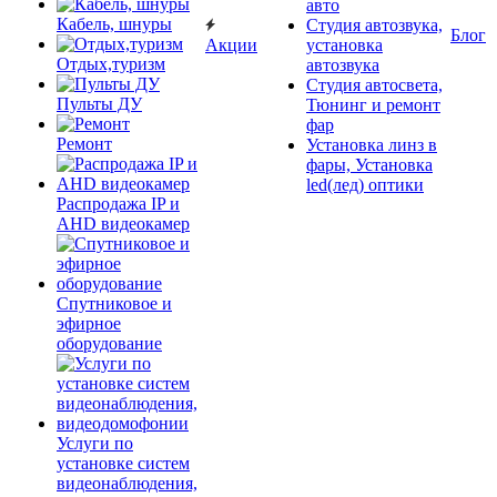
авто
Кабель, шнуры
Студия автозвука,
Блог
Акции
установка
Отдых,туризм
автозвука
Студия автосвета,
Пульты ДУ
Тюнинг и ремонт
фар
Ремонт
Установка линз в
фары, Установка
led(лед) оптики
Распродажа IP и
AHD видеокамер
Спутниковое и
эфирное
оборудование
Услуги по
установке систем
видеонаблюдения,