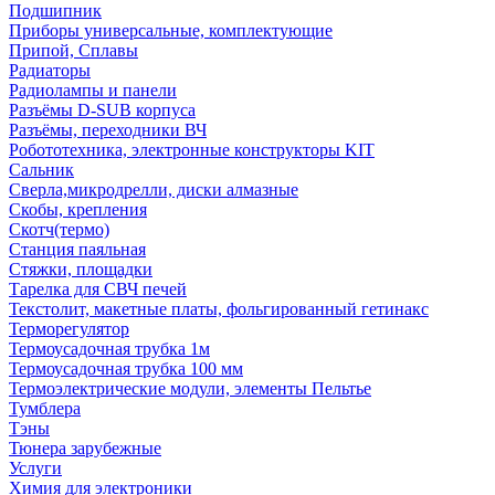
Подшипник
Приборы универсальные, комплектующие
Припой, Сплавы
Радиаторы
Радиолампы и панели
Разъёмы D-SUB корпуса
Разъёмы, переходники ВЧ
Робототехника, электронные конструкторы KIT
Сальник
Сверла,микродрелли, диски алмазные
Скобы, крепления
Скотч(термо)
Станция паяльная
Стяжки, площадки
Тарелка для СВЧ печей
Текстолит, макетные платы, фольгированный гетинакс
Терморегулятор
Термоусадочная трубка 1м
Термоусадочная трубка 100 мм
Термоэлектрические модули, элементы Пельтье
Тумблера
Тэны
Тюнера зарубежные
Услуги
Химия для электроники