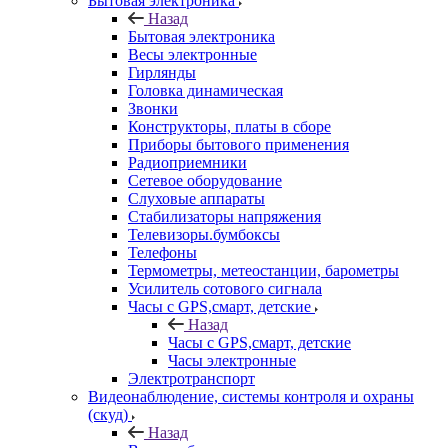
Бытовая электроника
Назад
Бытовая электроника
Весы электронные
Гирлянды
Головка динамическая
Звонки
Конструкторы, платы в сборе
Приборы бытового применения
Радиоприемники
Сетевое оборудование
Слуховые аппараты
Стабилизаторы напряжения
Телевизоры.бумбоксы
Телефоны
Термометры, метеостанции, барометры
Усилитель сотового сигнала
Часы с GPS,смарт, детские
Назад
Часы с GPS,смарт, детские
Часы электронные
Электротранспорт
Видеонаблюдение, системы контроля и охраны
(скуд)
Назад