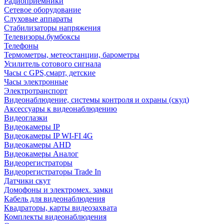
Радиоприемники
Сетевое оборудование
Слуховые аппараты
Стабилизаторы напряжения
Телевизоры.бумбоксы
Телефоны
Термометры, метеостанции, барометры
Усилитель сотового сигнала
Часы с GPS,смарт, детские
Часы электронные
Электротранспорт
Видеонаблюдение, системы контроля и охраны (скуд)
Аксессуары к видеонаблюдению
Видеоглазки
Видеокамеры IP
Видеокамеры IP WI-FI 4G
Видеокамеры AHD
Видеокамеры Аналог
Видеорегистраторы
Видеорегистраторы Trade In
Датчики скут
Домофоны и электромех. замки
Кабель для видеонаблюдения
Квадраторы, карты видеозахвата
Комплекты видеонаблюдения