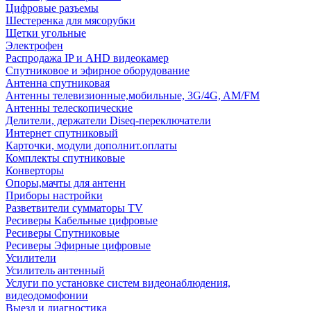
Цифровые разъемы
Шестеренка для мясорубки
Щетки угольные
Электрофен
Распродажа IP и AHD видеокамер
Спутниковое и эфирное оборудование
Антенна спутниковая
Антенны телевизионные,мобильные, 3G/4G, AM/FM
Антенны телескопические
Делители, держатели Diseq-переключатели
Интернет спутниковый
Карточки, модули дополнит.оплаты
Комплекты спутниковые
Конверторы
Опоры,мачты для антенн
Приборы настройки
Разветвители сумматоры TV
Ресиверы Кабельные цифровые
Ресиверы Спутниковые
Ресиверы Эфирные цифровые
Усилители
Усилитель антенный
Услуги по установке систем видеонаблюдения,
видеодомофонии
Выезд и диагностика