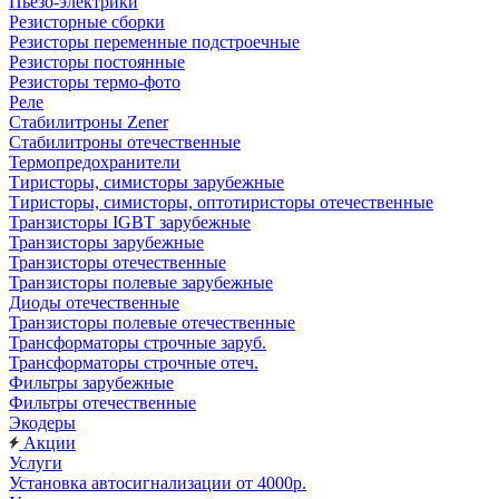
Пьезо-электрики
Резисторные сборки
Резисторы переменные подстроечные
Резисторы постоянные
Резисторы термо-фото
Реле
Стабилитроны Zener
Стабилитроны отечественные
Термопредохранители
Тиристоры, симисторы зарубежные
Тиристоры, симисторы, оптотиристоры отечественные
Транзисторы IGBT зарубежные
Транзисторы зарубежные
Транзисторы отечественные
Транзисторы полевые зарубежные
Диоды отечественные
Транзисторы полевые отечественные
Трансформаторы строчные заруб.
Трансформаторы строчные отеч.
Фильтры зарубежные
Фильтры отечественные
Экодеры
Акции
Услуги
Установка автосигнализации от 4000р.