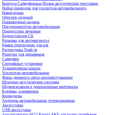
Корпуса Сабвуферные,Полки акустические,проставки
Набор проводов для усилителя автомобильного
Навигаторы
Обогрев сидений
Парковочные радары
Предохранители автомобильные
Процессоры звуковые
Радиостанции СБ
Разъемы для автомагнитол
Рамки переходные для а/м
Распродажа Trade in
Решетки для динамиков
Сабвуфер
Сертификат установки
Толщиномеры краски
Усилители автомобильные
Фары дневного света,противотуманные
Штатные акустические системы
Шумоизоляция и декоративные материалы
Клеммы, клеммники
Крокодилы
Антенны автомобильные телевизионные
Аксессуары
USB аксессуары
Аккумуляторы 6F22 Крона АКБ для радио телефонов