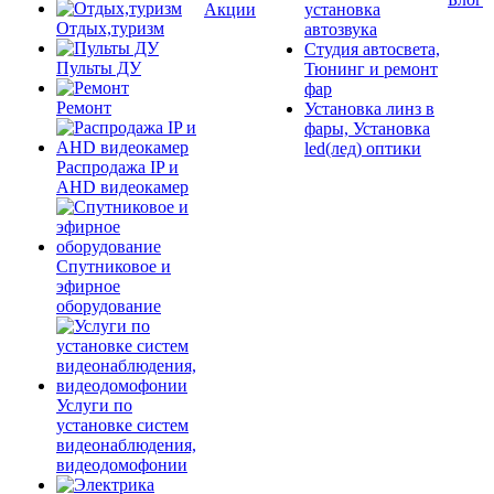
Акции
установка
Отдых,туризм
автозвука
Студия автосвета,
Пульты ДУ
Тюнинг и ремонт
фар
Ремонт
Установка линз в
фары, Установка
led(лед) оптики
Распродажа IP и
AHD видеокамер
Спутниковое и
эфирное
оборудование
Услуги по
установке систем
видеонаблюдения,
видеодомофонии