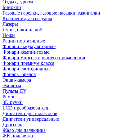
Отдых,туризм
Бинокли
Газовые гарелки, газовые насадки, зажигалки
Крепления, аксессуары
Лазеры
Лупы, очки на лоб
Ножи
Рации портативные
Фонари аккумуляторные
Фонари кемпинговые
Фонари многостороннего применения
Фонари премиум класса
Фонари светодиодные
Фонарь- брелок
Экшн-камера
Эхолоты
Пульты ДУ
Ремонт
3D ручки
LCD преобразователи
Двигатели для пылесосов
Двигатели универсальные
Дроссель
Жало для паяльника
ЖК подсветка