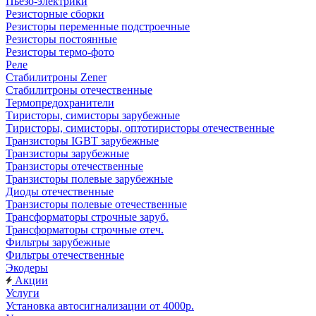
Пьезо-электрики
Резисторные сборки
Резисторы переменные подстроечные
Резисторы постоянные
Резисторы термо-фото
Реле
Стабилитроны Zener
Стабилитроны отечественные
Термопредохранители
Тиристоры, симисторы зарубежные
Тиристоры, симисторы, оптотиристоры отечественные
Транзисторы IGBT зарубежные
Транзисторы зарубежные
Транзисторы отечественные
Транзисторы полевые зарубежные
Диоды отечественные
Транзисторы полевые отечественные
Трансформаторы строчные заруб.
Трансформаторы строчные отеч.
Фильтры зарубежные
Фильтры отечественные
Экодеры
Акции
Услуги
Установка автосигнализации от 4000р.