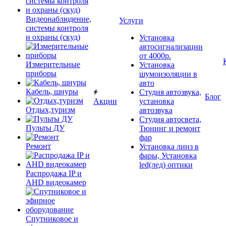
Видеонаблюдение,
Услуги
системы контроля
и охраны (скуд)
Установка
автосигнализации
от 4000р.
Измерительные
Установка
приборы
шумоизоляции в
авто
Кабель, шнуры
Студия автозвука,
Блог
Акции
установка
Отдых,туризм
автозвука
Студия автосвета,
Пульты ДУ
Тюнинг и ремонт
фар
Ремонт
Установка линз в
фары, Установка
led(лед) оптики
Распродажа IP и
AHD видеокамер
Спутниковое и