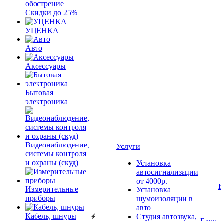
обострение
Скидки до 25%
УЦЕНКА
Авто
Аксессуары
Бытовая
электроника
Видеонаблюдение,
Услуги
системы контроля
и охраны (скуд)
Установка
автосигнализации
от 4000р.
Измерительные
Установка
приборы
шумоизоляции в
авто
Кабель, шнуры
Студия автозвука,
Блог