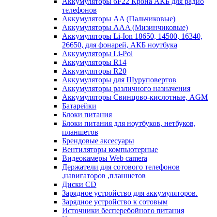
Аккумуляторы 6F22 Крона АКБ для радио
телефонов
Аккумуляторы AA (Пальчиковые)
Аккумуляторы AAA (Мизинчиковые)
Аккумуляторы Li-Ion 18650, 14500, 16340,
26650, для фонарей, АКБ ноутбука
Аккумуляторы Li-Pol
Аккумуляторы R14
Аккумуляторы R20
Аккумуляторы для Шуруповертов
Аккумуляторы различного назначения
Аккумуляторы Свинцово-кислотные, AGM
Батарейки
Блоки питания
Блоки питания для ноутбуков, нетбуков,
планшетов
Брендовые аксесуары
Вентиляторы компьютерные
Видеокамеры Web camera
Держатели для сотового телефонов
,навигаторов ,планшетов
Диски CD
Зарядное устройство для аккумуляторов.
Зарядное устройство к сотовым
Источники бесперебойного питания