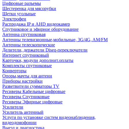
Цифровые разъемы
Шестеренка для мясорубки
Щетки угольные
Электрофен
Распродажа IP и AHD видеокамер
Спутниковое и эфирное оборудование
Антенна спутниковая
Антенны телевизионные,мобильные, 3G/4G, AM/FM
Антенны телескопические
Делители, держатели Diseq-переключатели
Интернет спутниковый
Карточки, модули дополнит.оплаты
Комплекты спутниковые
Конверторы
Опоры,мачты для антенн
Приборы настройки
Разветвители сумматоры TV
Ресиверы Кабельные цифровые
Ресиверы Спутниковые
Ресиверы Эфирные цифровые
Усилители
Усилитель антенный
Услуги по установке систем видеонаблюдения,
видеодомофонии
Выезд и диагностика