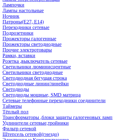
Лампочки
Лампы настольные
Ночник
Патроны(Е27, Е14)
Переходники сетевые
Подрозетники
Прожекторы галогенные
Прожекторы светодиодные
Прочие электротовары
Рамки, вставки
Розетка ,выключатель сетевые
Светильники люминисцентные
Светильники светодиодные
Светодиодная бегущая строка
Светодиодные линии/линейки
Светодиоды
Светодиоды мощные, SMD матрица
Сетевые телефонные переходники соединители
Таймеры
Тёплый пол
Трансформаторы ,блоки защиты галогеновых ламп
Удлинители сетевые,тройники
Фильтр сетевой
Штепсель сетевой(гнездо)
Электронные Комплектующие