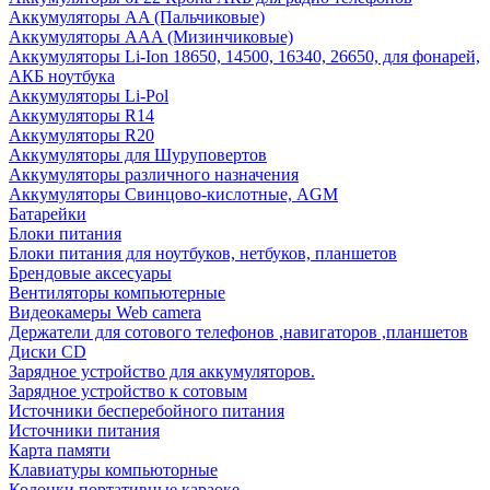
Аккумуляторы AA (Пальчиковые)
Аккумуляторы AAA (Мизинчиковые)
Аккумуляторы Li-Ion 18650, 14500, 16340, 26650, для фонарей,
АКБ ноутбука
Аккумуляторы Li-Pol
Аккумуляторы R14
Аккумуляторы R20
Аккумуляторы для Шуруповертов
Аккумуляторы различного назначения
Аккумуляторы Свинцово-кислотные, AGM
Батарейки
Блоки питания
Блоки питания для ноутбуков, нетбуков, планшетов
Брендовые аксесуары
Вентиляторы компьютерные
Видеокамеры Web camera
Держатели для сотового телефонов ,навигаторов ,планшетов
Диски CD
Зарядное устройство для аккумуляторов.
Зарядное устройство к сотовым
Источники бесперебойного питания
Источники питания
Карта памяти
Клавиатуры компьюторные
Колонки портативные караоке