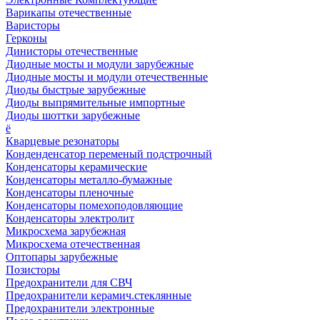
Варикапы отечественные
Варисторы
Герконы
Динисторы отечественные
Диодные мосты и модули зарубежные
Диодные мосты и модули отечественные
Диоды быстрые зарубежные
Диоды выпрямительные импортные
Диоды шоттки зарубежные
ё
Кварцевые резонаторы
Конденденсатор переменый подстрочный
Конденсаторы керамические
Конденсаторы металло-бумажные
Конденсаторы пленочные
Конденсаторы помехоподовляющие
Конденсаторы электролит
Микросхема зарубежная
Микросхема отечественная
Оптопары зарубежные
Позисторы
Предохранители для СВЧ
Предохранители керамич.стеклянные
Предохранители электронные