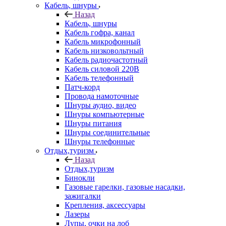
Кабель, шнуры
Назад
Кабель, шнуры
Кабель гофра, канал
Кабель микрофонный
Кабель низковольтный
Кабель радиочастотный
Кабель силовой 220В
Кабель телефонный
Патч-корд
Провода намоточные
Шнуры аудио, видео
Шнуры компьютерные
Шнуры питания
Шнуры соединительные
Шнуры телефонные
Отдых,туризм
Назад
Отдых,туризм
Бинокли
Газовые гарелки, газовые насадки,
зажигалки
Крепления, аксессуары
Лазеры
Лупы, очки на лоб