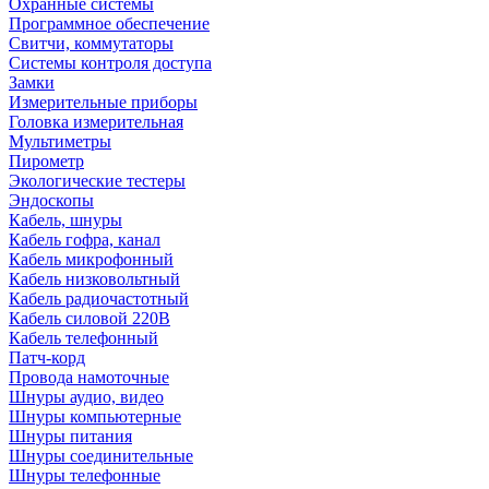
Охранные системы
Программное обеспечение
Свитчи, коммутаторы
Системы контроля доступа
Замки
Измерительные приборы
Головка измерительная
Мультиметры
Пирометр
Экологические тестеры
Эндоскопы
Кабель, шнуры
Кабель гофра, канал
Кабель микрофонный
Кабель низковольтный
Кабель радиочастотный
Кабель силовой 220В
Кабель телефонный
Патч-корд
Провода намоточные
Шнуры аудио, видео
Шнуры компьютерные
Шнуры питания
Шнуры соединительные
Шнуры телефонные