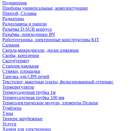
Подшипник
Приборы универсальные, комплектующие
Припой, Сплавы
Радиаторы
Радиолампы и панели
Разъёмы D-SUB корпуса
Разъёмы, переходники ВЧ
Робототехника, электронные конструкторы KIT
Сальник
Сверла,микродрелли, диски алмазные
Скобы, крепления
Скотч(термо)
Станция паяльная
Стяжки, площадки
Тарелка для СВЧ печей
Текстолит, макетные платы, фольгированный гетинакс
Терморегулятор
Термоусадочная трубка 1м
Термоусадочная трубка 100 мм
Термоэлектрические модули, элементы Пельтье
Тумблера
Тэны
Тюнера зарубежные
Услуги
Химия для электроники