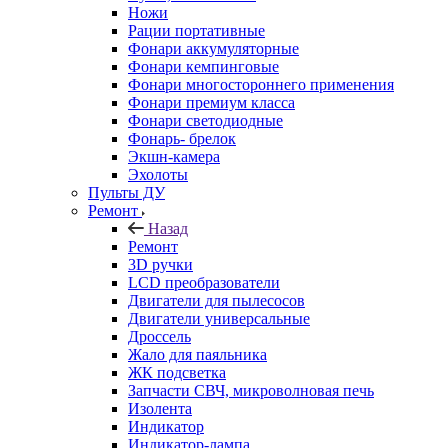
Ножи
Рации портативные
Фонари аккумуляторные
Фонари кемпинговые
Фонари многостороннего применения
Фонари премиум класса
Фонари светодиодные
Фонарь- брелок
Экшн-камера
Эхолоты
Пульты ДУ
Ремонт
Назад
Ремонт
3D ручки
LCD преобразователи
Двигатели для пылесосов
Двигатели универсальные
Дроссель
Жало для паяльника
ЖК подсветка
Запчасти СВЧ, микроволновая печь
Изолента
Индикатор
Индикатор-лампа