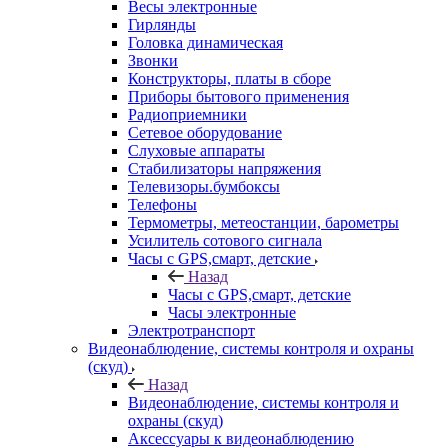
Весы электронные
Гирлянды
Головка динамическая
Звонки
Конструкторы, платы в сборе
Приборы бытового применения
Радиоприемники
Сетевое оборудование
Слуховые аппараты
Стабилизаторы напряжения
Телевизоры.бумбоксы
Телефоны
Термометры, метеостанции, барометры
Усилитель сотового сигнала
Часы с GPS,смарт, детские
Назад
Часы с GPS,смарт, детские
Часы электронные
Электротранспорт
Видеонаблюдение, системы контроля и охраны
(скуд)
Назад
Видеонаблюдение, системы контроля и
охраны (скуд)
Аксессуары к видеонаблюдению