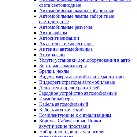
света светодиодные
Автомобильные лампы габаритные
Автомобильные лампы габаритные
светодиодные
Автомобильные разъемы
Автопарфюм
Автосигнализации
Акустические аксессуары
Антенны автомобильные
Антирадары
Услуги установки доп.оборудования в авто
Бортовые компьютеры
Брелки, чехлы
Видеокамеры автомобильные,мониторы
Видеорегистраторы автомобильные
Держатели предохранителей
Зарядное устройство автомобильные
Иммобилайзеры
Кабель автомобильный
Кабель акустический
Комплектующие к сигнализациям
Корпуса Сабвуферные,Полки
акустические,проставки
Набор проводов для усилителя