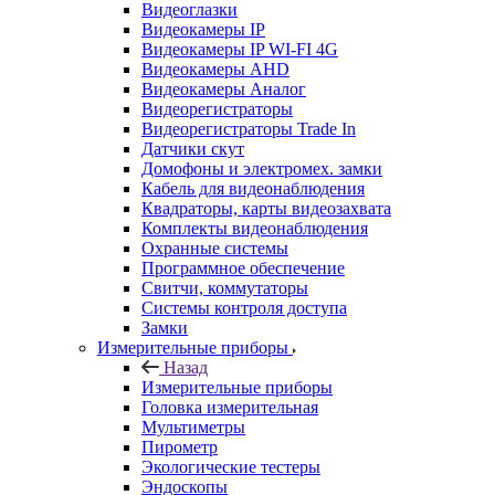
Видеоглазки
Видеокамеры IP
Видеокамеры IP WI-FI 4G
Видеокамеры AHD
Видеокамеры Аналог
Видеорегистраторы
Видеорегистраторы Trade In
Датчики скут
Домофоны и электромех. замки
Кабель для видеонаблюдения
Квадраторы, карты видеозахвата
Комплекты видеонаблюдения
Охранные системы
Программное обеспечение
Свитчи, коммутаторы
Системы контроля доступа
Замки
Измерительные приборы
Назад
Измерительные приборы
Головка измерительная
Мультиметры
Пирометр
Экологические тестеры
Эндоскопы