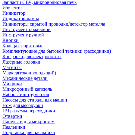
Запчасти СВЧ, микроволновая печь
Изолента
Индикатор
Индикатор-лампа
Индикаторы скрытой проводки/детектор металла
Инструмент обжимной
Инструмент ручной
Кнопки
Кольца ферритовые
Комплектующие для бытовой техники (расходники)
Конфорка для электроплиты
Лазерные головки
Магниты
Маркер(токопроводящий)
Механические детали
Микрики
Микрофонный капсюль
Наборы инструментов
Насосы для стиральных машин
Нож для мясорубки
НЧ разьемы переходники
Отвертки
Панельки для микросхем
Паяльники
Подставка для паяльника