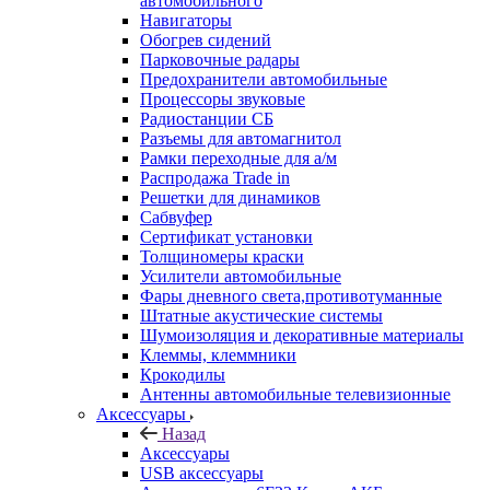
автомобильного
Навигаторы
Обогрев сидений
Парковочные радары
Предохранители автомобильные
Процессоры звуковые
Радиостанции СБ
Разъемы для автомагнитол
Рамки переходные для а/м
Распродажа Trade in
Решетки для динамиков
Сабвуфер
Сертификат установки
Толщиномеры краски
Усилители автомобильные
Фары дневного света,противотуманные
Штатные акустические системы
Шумоизоляция и декоративные материалы
Клеммы, клеммники
Крокодилы
Антенны автомобильные телевизионные
Аксессуары
Назад
Аксессуары
USB аксессуары