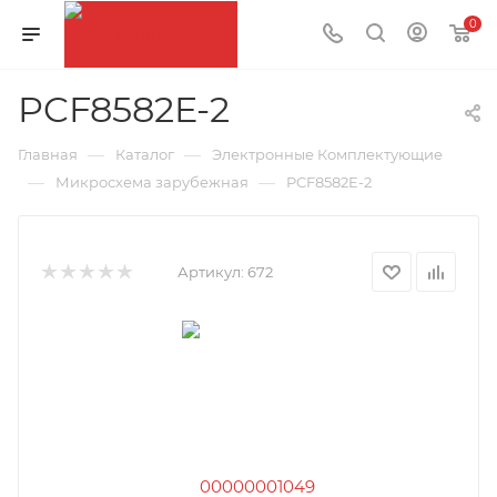
0
PCF8582E-2
—
—
Главная
Каталог
Электронные Комплектующие
—
—
Микросхема зарубежная
PCF8582E-2
Артикул:
672