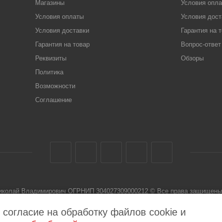
Магазины
Условия опл
Условия оплаты
Условия дост
Условия доставки
Гарантия на 
Гарантия на товар
Вопрос-ответ
Реквизиты
Обзоры
Политика
Возможности
Соглашение
Николай Владимирович ОГРНИП 304027309000212 © Все права защищены 
 не является публичной офертой
 согласие на обработку файлов cookie и