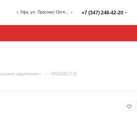
г. Уфа, ул. Проспект Октября 127
+7 (347) 246-42-20
—
росхема зарубежная
MN152811TJS