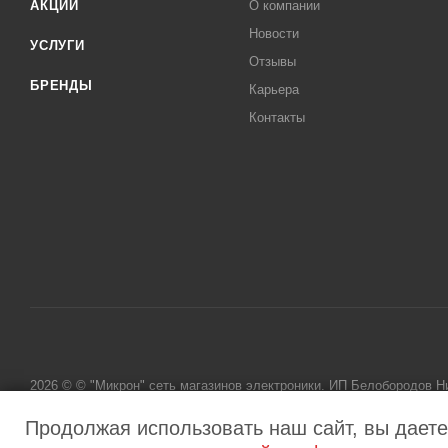
АКЦИИ
О компании
Новости
УСЛУГИ
Отзывы
БРЕНДЫ
Карьера
Контакты
2026 © © "Микрон" сеть магазинов электроники. ИП Белобородов 
исключительно информационный характер и ни при каких условиях
Продолжая использовать наш сайт, вы даете