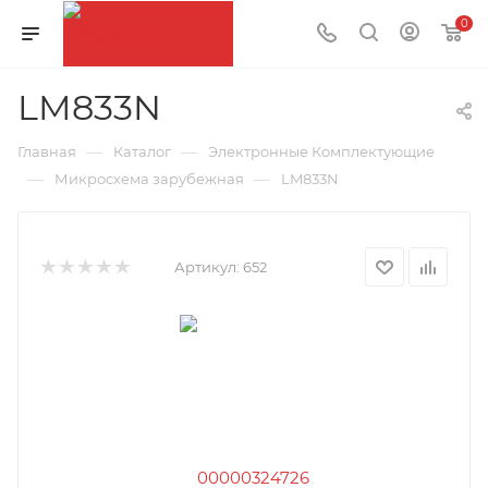
0
LM833N
—
—
Главная
Каталог
Электронные Комплектующие
—
—
Микросхема зарубежная
LM833N
Артикул:
652