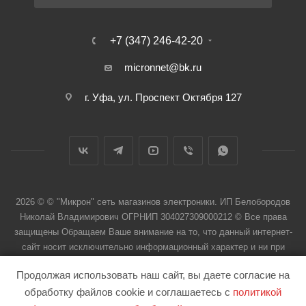
+7 (347) 246-42-20
micronnet@bk.ru
г. Уфа, ул. Проспект Октября 127
2026 © © "Микрон" сеть магазинов электроники. ИП Белобородов
Николай Владимирович ОГРНИП 304027309000212 © Все права
защищены Обращаем Ваше внимание на то, что данный интернет-
сайт носит исключительно информационный характер и ни при
каких условиях не является публичной офертой
Продолжая использовать наш сайт, вы даете согласие на
обработку файлов cookie и соглашаетесь с
политикой