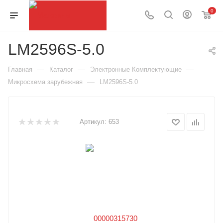
0
LM2596S-5.0
—
—
—
Главная
Каталог
Электронные Комплектующие
—
Микросхема зарубежная
LM2596S-5.0
Артикул:
653