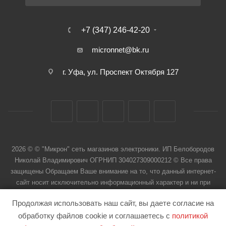
+7 (347) 246-42-20
micronnet@bk.ru
г. Уфа, ул. Проспект Октября 127
2026 © © "Микрон" сеть магазинов электроники. ИП Белобородов
Николай Владимирович ОГРНИП 304027309000212 © Все права
защищены Обращаем Ваше внимание на то, что данный интернет-
сайт носит исключительно информационный характер и ни при
каких условиях не является публичной офертой
Продолжая использовать наш сайт, вы даете согласие на
обработку файлов cookie и соглашаетесь с
политикой