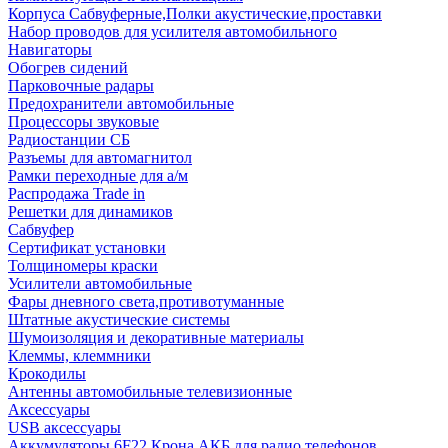
Корпуса Сабвуферные,Полки акустические,проставки
Набор проводов для усилителя автомобильного
Навигаторы
Обогрев сидений
Парковочные радары
Предохранители автомобильные
Процессоры звуковые
Радиостанции СБ
Разъемы для автомагнитол
Рамки переходные для а/м
Распродажа Trade in
Решетки для динамиков
Сабвуфер
Сертификат установки
Толщиномеры краски
Усилители автомобильные
Фары дневного света,противотуманные
Штатные акустические системы
Шумоизоляция и декоративные материалы
Клеммы, клеммники
Крокодилы
Антенны автомобильные телевизионные
Аксессуары
USB аксессуары
Аккумуляторы 6F22 Крона АКБ для радио телефонов