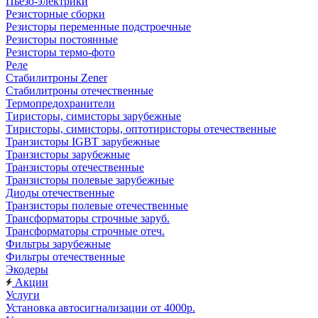
Пьезо-электрики
Резисторные сборки
Резисторы переменные подстроечные
Резисторы постоянные
Резисторы термо-фото
Реле
Стабилитроны Zener
Стабилитроны отечественные
Термопредохранители
Тиристоры, симисторы зарубежные
Тиристоры, симисторы, оптотиристоры отечественные
Транзисторы IGBT зарубежные
Транзисторы зарубежные
Транзисторы отечественные
Транзисторы полевые зарубежные
Диоды отечественные
Транзисторы полевые отечественные
Трансформаторы строчные заруб.
Трансформаторы строчные отеч.
Фильтры зарубежные
Фильтры отечественные
Экодеры
Акции
Услуги
Установка автосигнализации от 4000р.