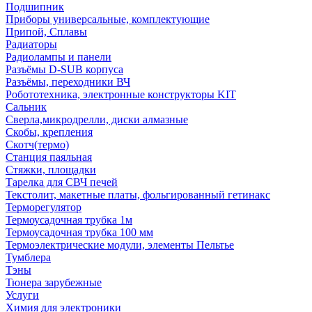
Подшипник
Приборы универсальные, комплектующие
Припой, Сплавы
Радиаторы
Радиолампы и панели
Разъёмы D-SUB корпуса
Разъёмы, переходники ВЧ
Робототехника, электронные конструкторы KIT
Сальник
Сверла,микродрелли, диски алмазные
Скобы, крепления
Скотч(термо)
Станция паяльная
Стяжки, площадки
Тарелка для СВЧ печей
Текстолит, макетные платы, фольгированный гетинакс
Терморегулятор
Термоусадочная трубка 1м
Термоусадочная трубка 100 мм
Термоэлектрические модули, элементы Пельтье
Тумблера
Тэны
Тюнера зарубежные
Услуги
Химия для электроники