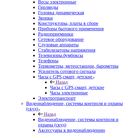
Весы электронные
Гирлянды
Головка динамическая
Звонки
Конструкторы, платы в сборе
Приборы бытового применения
Радиоприемники
Сетевое оборудование
Слуховые аппараты
Стабилизаторы напряжения
Телевизоры.бумбоксы
Телефоны
Термометры, метеостанции, барометры
Усилитель сотового сигнала
Часы с GPS,смарт, детские
Назад
Часы с GPS,смарт, детские
Часы электронные
Электротранспорт
Видеонаблюдение, системы контроля и охраны
(скуд)
Назад
Видеонаблюдение, системы контроля и
охраны (скуд)
Аксессуары к видеонаблюдению