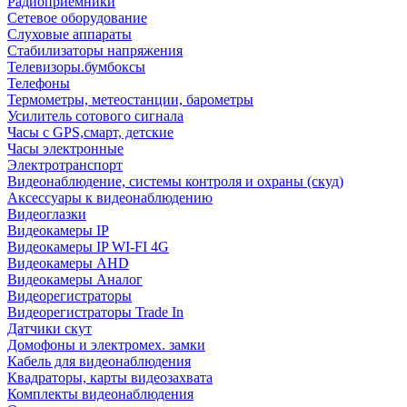
Радиоприемники
Сетевое оборудование
Слуховые аппараты
Стабилизаторы напряжения
Телевизоры.бумбоксы
Телефоны
Термометры, метеостанции, барометры
Усилитель сотового сигнала
Часы с GPS,смарт, детские
Часы электронные
Электротранспорт
Видеонаблюдение, системы контроля и охраны (скуд)
Аксессуары к видеонаблюдению
Видеоглазки
Видеокамеры IP
Видеокамеры IP WI-FI 4G
Видеокамеры AHD
Видеокамеры Аналог
Видеорегистраторы
Видеорегистраторы Trade In
Датчики скут
Домофоны и электромех. замки
Кабель для видеонаблюдения
Квадраторы, карты видеозахвата
Комплекты видеонаблюдения