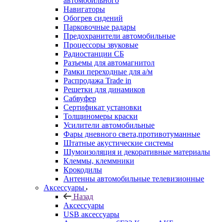
автомобильного
Навигаторы
Обогрев сидений
Парковочные радары
Предохранители автомобильные
Процессоры звуковые
Радиостанции СБ
Разъемы для автомагнитол
Рамки переходные для а/м
Распродажа Trade in
Решетки для динамиков
Сабвуфер
Сертификат установки
Толщиномеры краски
Усилители автомобильные
Фары дневного света,противотуманные
Штатные акустические системы
Шумоизоляция и декоративные материалы
Клеммы, клеммники
Крокодилы
Антенны автомобильные телевизионные
Аксессуары
Назад
Аксессуары
USB аксессуары