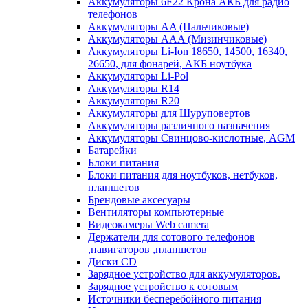
Аккумуляторы 6F22 Крона АКБ для радио
телефонов
Аккумуляторы AA (Пальчиковые)
Аккумуляторы AAA (Мизинчиковые)
Аккумуляторы Li-Ion 18650, 14500, 16340,
26650, для фонарей, АКБ ноутбука
Аккумуляторы Li-Pol
Аккумуляторы R14
Аккумуляторы R20
Аккумуляторы для Шуруповертов
Аккумуляторы различного назначения
Аккумуляторы Свинцово-кислотные, AGM
Батарейки
Блоки питания
Блоки питания для ноутбуков, нетбуков,
планшетов
Брендовые аксесуары
Вентиляторы компьютерные
Видеокамеры Web camera
Держатели для сотового телефонов
,навигаторов ,планшетов
Диски CD
Зарядное устройство для аккумуляторов.
Зарядное устройство к сотовым
Источники бесперебойного питания