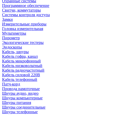
Охранные системы
Программное обеспечение
Свитчи, коммутаторы
Системы контроля доступа
Замки
Измерительные приборы
Головка измерительная
Мультиметры
Пирометр
Экологические тестеры
Эндоскопы
Кабель, шнуры
Кабель гофра, канал
Кабель микрофонный
Кабель низковольтный
Кабель радиочастотный
Кабель силовой 220В
Кабель телефонный
Патч-корд
Провода намоточные
Шнуры аудио, видео
Шнуры компьютерные
Шнуры питания
Шнуры соединительные
Шнуры телефонные