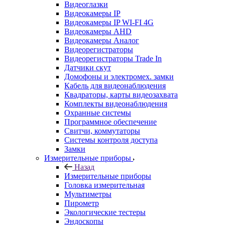
Видеоглазки
Видеокамеры IP
Видеокамеры IP WI-FI 4G
Видеокамеры AHD
Видеокамеры Аналог
Видеорегистраторы
Видеорегистраторы Trade In
Датчики скут
Домофоны и электромех. замки
Кабель для видеонаблюдения
Квадраторы, карты видеозахвата
Комплекты видеонаблюдения
Охранные системы
Программное обеспечение
Свитчи, коммутаторы
Системы контроля доступа
Замки
Измерительные приборы
Назад
Измерительные приборы
Головка измерительная
Мультиметры
Пирометр
Экологические тестеры
Эндоскопы