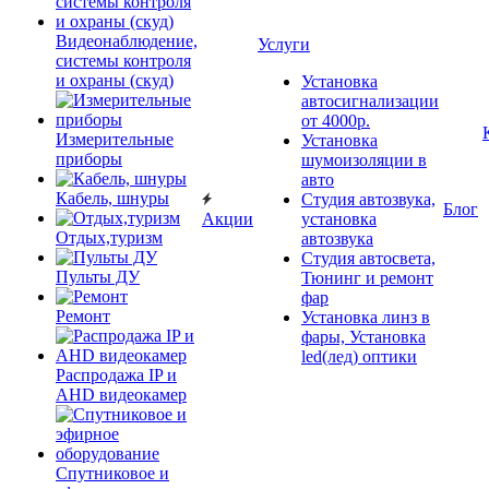
Видеонаблюдение,
Услуги
системы контроля
и охраны (скуд)
Установка
автосигнализации
от 4000р.
Измерительные
Установка
приборы
шумоизоляции в
авто
Кабель, шнуры
Студия автозвука,
Блог
Акции
установка
Отдых,туризм
автозвука
Студия автосвета,
Пульты ДУ
Тюнинг и ремонт
фар
Ремонт
Установка линз в
фары, Установка
led(лед) оптики
Распродажа IP и
AHD видеокамер
Спутниковое и