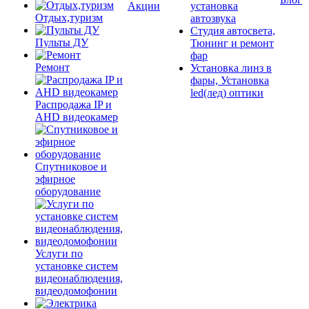
Акции
установка
Отдых,туризм
автозвука
Студия автосвета,
Пульты ДУ
Тюнинг и ремонт
фар
Ремонт
Установка линз в
фары, Установка
led(лед) оптики
Распродажа IP и
AHD видеокамер
Спутниковое и
эфирное
оборудование
Услуги по
установке систем
видеонаблюдения,
видеодомофонии