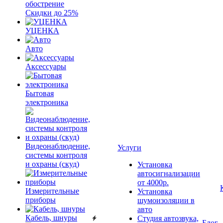
обострение
Скидки до 25%
УЦЕНКА
Авто
Аксессуары
Бытовая
электроника
Видеонаблюдение,
Услуги
системы контроля
и охраны (скуд)
Установка
автосигнализации
от 4000р.
Измерительные
Установка
приборы
шумоизоляции в
авто
Кабель, шнуры
Студия автозвука,
Блог