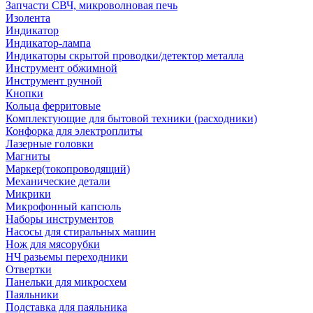
Запчасти СВЧ, микроволновая печь
Изолента
Индикатор
Индикатор-лампа
Индикаторы скрытой проводки/детектор металла
Инструмент обжимной
Инструмент ручной
Кнопки
Кольца ферритовые
Комплектующие для бытовой техники (расходники)
Конфорка для электроплиты
Лазерные головки
Магниты
Маркер(токопроводящий)
Механические детали
Микрики
Микрофонный капсюль
Наборы инструментов
Насосы для стиральных машин
Нож для мясорубки
НЧ разьемы переходники
Отвертки
Панельки для микросхем
Паяльники
Подставка для паяльника