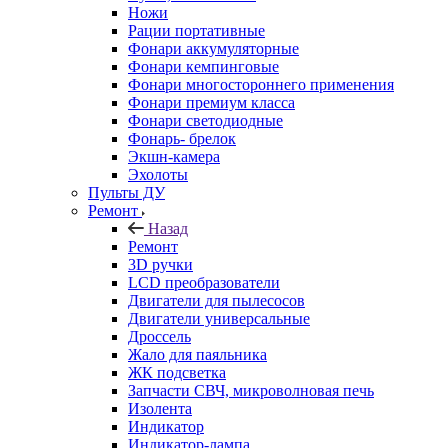
Ножи
Рации портативные
Фонари аккумуляторные
Фонари кемпинговые
Фонари многостороннего применения
Фонари премиум класса
Фонари светодиодные
Фонарь- брелок
Экшн-камера
Эхолоты
Пульты ДУ
Ремонт
Назад
Ремонт
3D ручки
LCD преобразователи
Двигатели для пылесосов
Двигатели универсальные
Дроссель
Жало для паяльника
ЖК подсветка
Запчасти СВЧ, микроволновая печь
Изолента
Индикатор
Индикатор-лампа