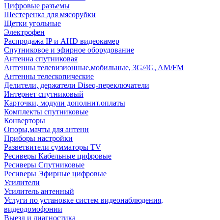
Цифровые разъемы
Шестеренка для мясорубки
Щетки угольные
Электрофен
Распродажа IP и AHD видеокамер
Спутниковое и эфирное оборудование
Антенна спутниковая
Антенны телевизионные,мобильные, 3G/4G, AM/FM
Антенны телескопические
Делители, держатели Diseq-переключатели
Интернет спутниковый
Карточки, модули дополнит.оплаты
Комплекты спутниковые
Конверторы
Опоры,мачты для антенн
Приборы настройки
Разветвители сумматоры TV
Ресиверы Кабельные цифровые
Ресиверы Спутниковые
Ресиверы Эфирные цифровые
Усилители
Усилитель антенный
Услуги по установке систем видеонаблюдения,
видеодомофонии
Выезд и диагностика