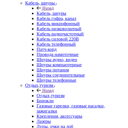
Кабель, шнуры
Назад
Кабель, шнуры
Кабель гофра, канал
Кабель микрофонный
Кабель низковольтный
Кабель радиочастотный
Кабель силовой 220В
Кабель телефонный
Патч-корд
Провода намоточные
Шнуры аудио, видео
Шнуры компьютерные
Шнуры питания
Шнуры соединительные
Шнуры телефонные
Отдых,туризм
Назад
Отдых,туризм
Бинокли
Газовые гарелки, газовые насадки,
зажигалки
Крепления, аксессуары
Лазеры
Лупы, очки на лоб