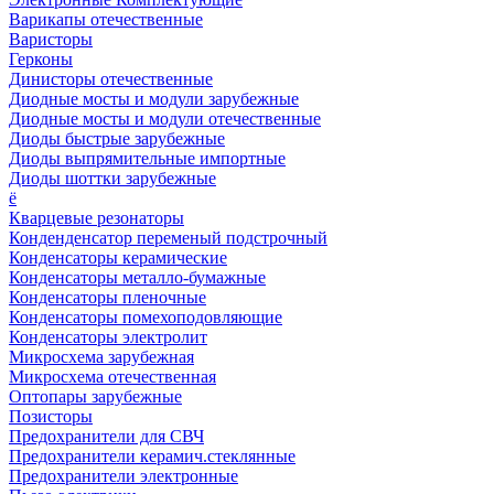
Варикапы отечественные
Варисторы
Герконы
Динисторы отечественные
Диодные мосты и модули зарубежные
Диодные мосты и модули отечественные
Диоды быстрые зарубежные
Диоды выпрямительные импортные
Диоды шоттки зарубежные
ё
Кварцевые резонаторы
Конденденсатор переменый подстрочный
Конденсаторы керамические
Конденсаторы металло-бумажные
Конденсаторы пленочные
Конденсаторы помехоподовляющие
Конденсаторы электролит
Микросхема зарубежная
Микросхема отечественная
Оптопары зарубежные
Позисторы
Предохранители для СВЧ
Предохранители керамич.стеклянные
Предохранители электронные