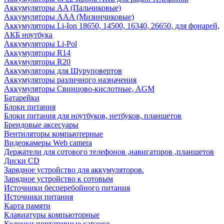
Аккумуляторы AA (Пальчиковые)
Аккумуляторы AAA (Мизинчиковые)
Аккумуляторы Li-Ion 18650, 14500, 16340, 26650, для фонарей,
АКБ ноутбука
Аккумуляторы Li-Pol
Аккумуляторы R14
Аккумуляторы R20
Аккумуляторы для Шуруповертов
Аккумуляторы различного назначения
Аккумуляторы Свинцово-кислотные, AGM
Батарейки
Блоки питания
Блоки питания для ноутбуков, нетбуков, планшетов
Брендовые аксесуары
Вентиляторы компьютерные
Видеокамеры Web camera
Держатели для сотового телефонов ,навигаторов ,планшетов
Диски CD
Зарядное устройство для аккумуляторов.
Зарядное устройство к сотовым
Источники бесперебойного питания
Источники питания
Карта памяти
Клавиатуры компьюторные
Колонки портативные караоке