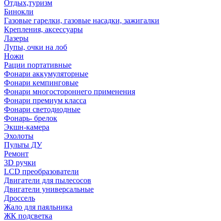
Отдых,туризм
Бинокли
Газовые гарелки, газовые насадки, зажигалки
Крепления, аксессуары
Лазеры
Лупы, очки на лоб
Ножи
Рации портативные
Фонари аккумуляторные
Фонари кемпинговые
Фонари многостороннего применения
Фонари премиум класса
Фонари светодиодные
Фонарь- брелок
Экшн-камера
Эхолоты
Пульты ДУ
Ремонт
3D ручки
LCD преобразователи
Двигатели для пылесосов
Двигатели универсальные
Дроссель
Жало для паяльника
ЖК подсветка