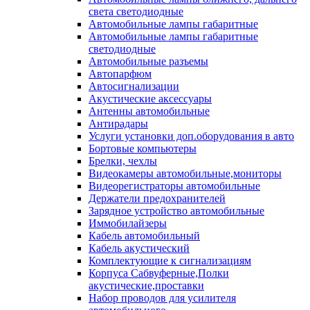
света светодиодные
Автомобильные лампы габаритные
Автомобильные лампы габаритные
светодиодные
Автомобильные разъемы
Автопарфюм
Автосигнализации
Акустические аксессуары
Антенны автомобильные
Антирадары
Услуги установки доп.оборудования в авто
Бортовые компьютеры
Брелки, чехлы
Видеокамеры автомобильные,мониторы
Видеорегистраторы автомобильные
Держатели предохранителей
Зарядное устройство автомобильные
Иммобилайзеры
Кабель автомобильный
Кабель акустический
Комплектующие к сигнализациям
Корпуса Сабвуферные,Полки
акустические,проставки
Набор проводов для усилителя