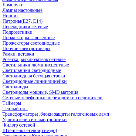
Лампочки
Лампы настольные
Ночник
Патроны(Е27, Е14)
Переходники сетевые
Подрозетники
Прожекторы галогенные
Прожекторы светодиодные
Прочие электротовары
Рамки, вставки
Розетка ,выключатель сетевые
Светильники люминисцентные
Светильники светодиодные
Светодиодная бегущая строка
Светодиодные линии/линейки
Светодиоды
Светодиоды мощные, SMD матрица
Сетевые телефонные переходники соединители
Таймеры
Тёплый пол
Трансформаторы ,блоки защиты галогеновых ламп
Удлинители сетевые,тройники
Фильтр сетевой
Штепсель сетевой(гнездо)
Электронные Комплектующие