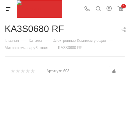
0
KA3S0680 RF
—
—
—
Главная
Каталог
Электронные Комплектующие
—
Микросхема зарубежная
KA3S0680 RF
Артикул:
608