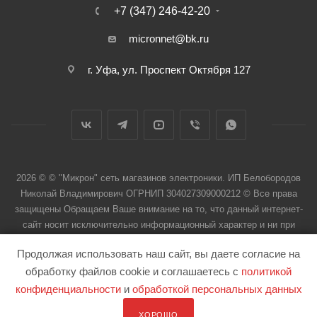
+7 (347) 246-42-20
micronnet@bk.ru
г. Уфа, ул. Проспект Октября 127
2026 © © "Микрон" сеть магазинов электроники. ИП Белобородов
Николай Владимирович ОГРНИП 304027309000212 © Все права
защищены Обращаем Ваше внимание на то, что данный интернет-
сайт носит исключительно информационный характер и ни при
каких условиях не является публичной офертой
Продолжая использовать наш сайт, вы даете согласие на
обработку файлов cookie и соглашаетесь с
политикой
конфиденциальности
и
обработкой персональных данных
ХОРОШО