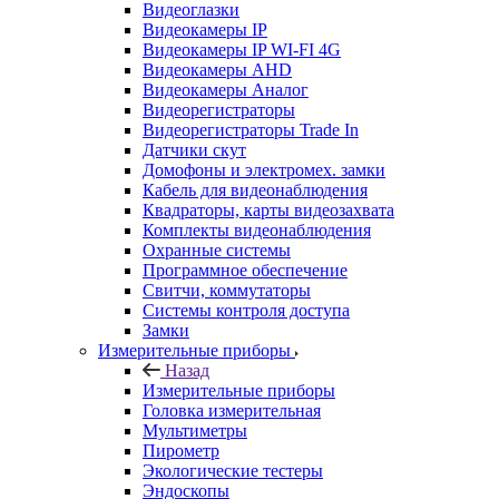
Видеоглазки
Видеокамеры IP
Видеокамеры IP WI-FI 4G
Видеокамеры AHD
Видеокамеры Аналог
Видеорегистраторы
Видеорегистраторы Trade In
Датчики скут
Домофоны и электромех. замки
Кабель для видеонаблюдения
Квадраторы, карты видеозахвата
Комплекты видеонаблюдения
Охранные системы
Программное обеспечение
Свитчи, коммутаторы
Системы контроля доступа
Замки
Измерительные приборы
Назад
Измерительные приборы
Головка измерительная
Мультиметры
Пирометр
Экологические тестеры
Эндоскопы