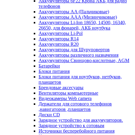
Аккумуляторы 6F22 Крона АКБ для радио
телефонов
Аккумуляторы AA (Пальчиковые)
Аккумуляторы AAA (Мизинчиковые)
Аккумуляторы Li-Ion 18650, 14500, 16340,
26650, для фонарей, АКБ ноутбука
Аккумуляторы Li-Pol
Аккумуляторы R14
Аккумуляторы R20
Аккумуляторы для Шуруповертов
Аккумуляторы различного назначения
Аккумуляторы Свинцово-кислотные, AGM
Батарейки
Блоки питания
Блоки питания для ноутбуков, нетбуков,
планшетов
Брендовые аксесуары
Вентиляторы компьютерные
Видеокамеры Web camera
Держатели для сотового телефонов
,навигаторов ,планшетов
Диски CD
Зарядное устройство для аккумуляторов.
Зарядное устройство к сотовым
Источники бесперебойного питания