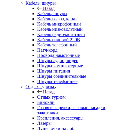
Кабель, шнуры
Назад
Кабель, шнуры
Кабель гофра, канал
Кабель микрофонный
Кабель низковольтный
Кабель радиочастотный
Кабель силовой 220В
Кабель телефонный
Патч-корд
Провода намоточные
Шнуры аудио, видео
Шнуры компьютерные
Шнуры питания
Шнуры соединительные
Шнуры телефонные
Отдых,туризм
Назад
Отдых,туризм
Бинокли
Газовые гарелки, газовые насадки,
зажигалки
Крепления, аксессуары
Лазеры
Лупы, очки на лоб