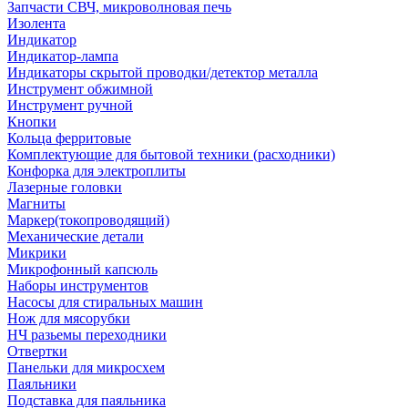
Запчасти СВЧ, микроволновая печь
Изолента
Индикатор
Индикатор-лампа
Индикаторы скрытой проводки/детектор металла
Инструмент обжимной
Инструмент ручной
Кнопки
Кольца ферритовые
Комплектующие для бытовой техники (расходники)
Конфорка для электроплиты
Лазерные головки
Магниты
Маркер(токопроводящий)
Механические детали
Микрики
Микрофонный капсюль
Наборы инструментов
Насосы для стиральных машин
Нож для мясорубки
НЧ разьемы переходники
Отвертки
Панельки для микросхем
Паяльники
Подставка для паяльника