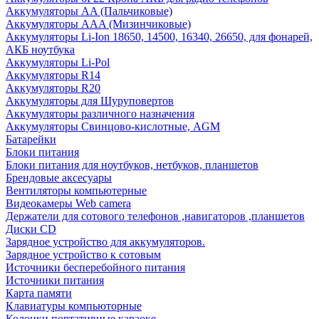
Аккумуляторы AA (Пальчиковые)
Аккумуляторы AAA (Мизинчиковые)
Аккумуляторы Li-Ion 18650, 14500, 16340, 26650, для фонарей,
АКБ ноутбука
Аккумуляторы Li-Pol
Аккумуляторы R14
Аккумуляторы R20
Аккумуляторы для Шуруповертов
Аккумуляторы различного назначения
Аккумуляторы Свинцово-кислотные, AGM
Батарейки
Блоки питания
Блоки питания для ноутбуков, нетбуков, планшетов
Брендовые аксесуары
Вентиляторы компьютерные
Видеокамеры Web camera
Держатели для сотового телефонов ,навигаторов ,планшетов
Диски CD
Зарядное устройство для аккумуляторов.
Зарядное устройство к сотовым
Источники бесперебойного питания
Источники питания
Карта памяти
Клавиатуры компьюторные
Колонки портативные караоке