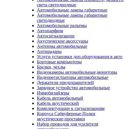
света светодиодные
Автомобильные лампы габаритные
Автомобильные лампы габаритные
светодиодные
Автомобильные разъемы
Автопарфюм
Автосигнализации
Акустические аксессуары
Антенны автомобильные
Антирадары
Услуги установки доп.оборудования в авто
Бортовые компьютеры
Брелки, чехлы
Видеокамеры автомобильные,мониторы
Видеорегистраторы автомобильные
Держатели предохранителей
Зарядное устройство автомобильные
Иммобилайзеры
Кабель автомобильный
Кабель акустический
Комплектующие к сигнализациям
Корпуса Сабвуферные,Полки
акустические,проставки
Набор проводов для усилителя