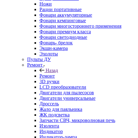
Ножи
Рации портативные
Фонари аккумуляторные
Фонари кемпинговые
Фонари многостороннего применения
Фонари премиум класса
Фонари светодиодные
Фонарь- брелок
Экшн-камера
Эхолоты
Пульты ДУ
Ремонт
Назад
Ремонт
3D ручки
LCD преобразователи
Двигатели для пылесосов
Двигатели универсальные
Дроссель
Жало для паяльника
ЖК подсветка
Запчасти СВЧ, микроволновая печь
Изолента
Индикатор
Индикатор-лампа