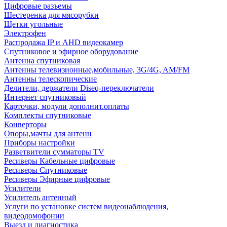
Цифровые разъемы
Шестеренка для мясорубки
Щетки угольные
Электрофен
Распродажа IP и AHD видеокамер
Спутниковое и эфирное оборудование
Антенна спутниковая
Антенны телевизионные,мобильные, 3G/4G, AM/FM
Антенны телескопические
Делители, держатели Diseq-переключатели
Интернет спутниковый
Карточки, модули дополнит.оплаты
Комплекты спутниковые
Конверторы
Опоры,мачты для антенн
Приборы настройки
Разветвители сумматоры TV
Ресиверы Кабельные цифровые
Ресиверы Спутниковые
Ресиверы Эфирные цифровые
Усилители
Усилитель антенный
Услуги по установке систем видеонаблюдения,
видеодомофонии
Выезд и диагностика