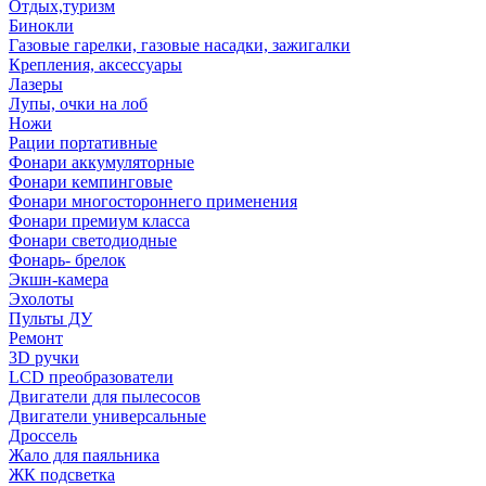
Отдых,туризм
Бинокли
Газовые гарелки, газовые насадки, зажигалки
Крепления, аксессуары
Лазеры
Лупы, очки на лоб
Ножи
Рации портативные
Фонари аккумуляторные
Фонари кемпинговые
Фонари многостороннего применения
Фонари премиум класса
Фонари светодиодные
Фонарь- брелок
Экшн-камера
Эхолоты
Пульты ДУ
Ремонт
3D ручки
LCD преобразователи
Двигатели для пылесосов
Двигатели универсальные
Дроссель
Жало для паяльника
ЖК подсветка