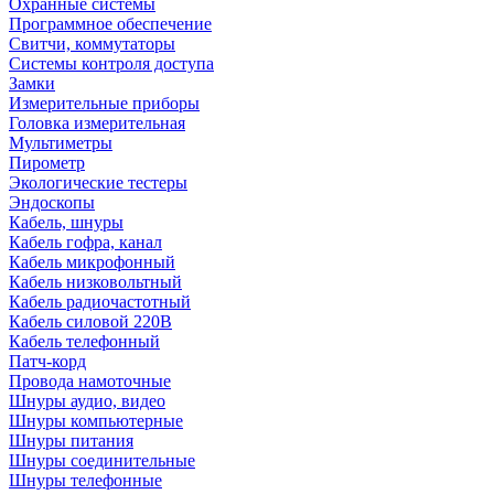
Охранные системы
Программное обеспечение
Свитчи, коммутаторы
Системы контроля доступа
Замки
Измерительные приборы
Головка измерительная
Мультиметры
Пирометр
Экологические тестеры
Эндоскопы
Кабель, шнуры
Кабель гофра, канал
Кабель микрофонный
Кабель низковольтный
Кабель радиочастотный
Кабель силовой 220В
Кабель телефонный
Патч-корд
Провода намоточные
Шнуры аудио, видео
Шнуры компьютерные
Шнуры питания
Шнуры соединительные
Шнуры телефонные