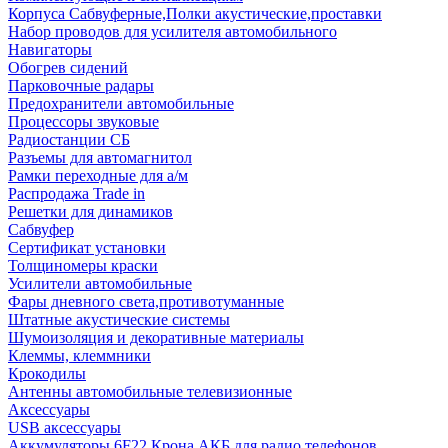
Корпуса Сабвуферные,Полки акустические,проставки
Набор проводов для усилителя автомобильного
Навигаторы
Обогрев сидений
Парковочные радары
Предохранители автомобильные
Процессоры звуковые
Радиостанции СБ
Разъемы для автомагнитол
Рамки переходные для а/м
Распродажа Trade in
Решетки для динамиков
Сабвуфер
Сертификат установки
Толщиномеры краски
Усилители автомобильные
Фары дневного света,противотуманные
Штатные акустические системы
Шумоизоляция и декоративные материалы
Клеммы, клеммники
Крокодилы
Антенны автомобильные телевизионные
Аксессуары
USB аксессуары
Аккумуляторы 6F22 Крона АКБ для радио телефонов