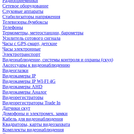
Радиоприемники
Сетевое оборудование
Слуховые аппараты
Стабилизаторы напряжения
Телевизоры.бумбоксы
Телефоны
Термометры, метеостанции, барометры
Усилитель сотового сигнала
Часы с GPS,смарт, детские
Часы электронные
Электротранспорт
Видеонаблюдение, системы контроля и охраны (скуд)
Аксессуары к видеонаблюдению
Видеоглазки
Видеокамеры IP
Видеокамеры IP WI-FI 4G
Видеокамеры AHD
Видеокамеры Аналог
Видеорегистраторы
Видеорегистраторы Trade In
Датчики скут
Домофоны и электромех. замки
Кабель для видеонаблюдения
Квадраторы, карты видеозахвата
Комплекты видеонаблюдения