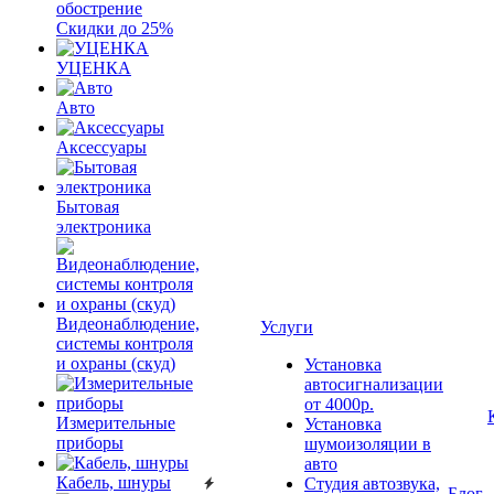
обострение
Скидки до 25%
УЦЕНКА
Авто
Аксессуары
Бытовая
электроника
Видеонаблюдение,
Услуги
системы контроля
и охраны (скуд)
Установка
автосигнализации
от 4000р.
Измерительные
Установка
приборы
шумоизоляции в
авто
Кабель, шнуры
Студия автозвука,
Блог