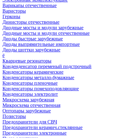
Варикапы отечественные
Варисторы
Герконы
Динисторы отечественные
Диодные мосты и модули зарубежные
Диодные мосты и модули отечественные
Диоды быстрые зарубежные
Диоды выпрямительные импортные
Диоды шоттки зарубежные
ё
Кварцевые резонаторы
Конденденсатор переменый подстрочный
Конденсаторы керамические
Конденсаторы металло-бумажные
Конденсаторы пленочные
Конденсаторы помехоподовляющие
Конденсаторы электролит
Микросхема зарубежная
Микросхема отечественная
Оптопары зарубежные
Позисторы
Предохранители для СВЧ
Предохранители керамич.стеклянные
Предохранители электронные