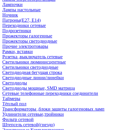
Лампочки
Лампы настольные
Ночник
Патроны(Е27, Е14)
Переходники сетевые
Подрозетники
Прожекторы галогенные
Прожекторы светодиодные
Прочие электротовары
Рамки, вставки
Розетка ,выключатель сетевые
Светильники люминисцентные
Светильники светодиодные
Светодиодная бегущая строка
Светодиодные линии/линейки
Светодиоды
Светодиоды мощные, SMD матрица
Сетевые телефонные переходники соединители
Таймеры
Тёплый пол
Трансформаторы ,блоки защиты галогеновых ламп
Удлинители сетевые,тройники
Фильтр сетевой
Штепсель сетевой(гнездо)
Электронные Комплектующие