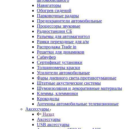
автомобильного
Навигаторы
Обогрев сидений
Парковочные радары
Предохранители автомобильные
Процессоры звуковые
Радиостанции СБ
Разъемы для автомагнитол
Рамки переходные для а/м
Распродажа Trade in
Решетки для динамиков
Сабвуфер
Сертификат установки
Толщиномеры краски
Усилители автомобильные
Фары дневного света,противотуманные
Штатные акустические системы
Шумоизоляция и декоративные материалы
Клеммы, клеммники
Крокодилы
Антенны автомобильные телевизионные
Аксессуары
Назад
Аксессуары
USB аксессуары