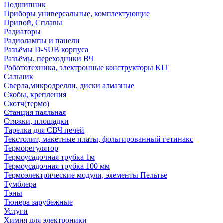
Подшипник
Приборы универсальные, комплектующие
Припой, Сплавы
Радиаторы
Радиолампы и панели
Разъёмы D-SUB корпуса
Разъёмы, переходники ВЧ
Робототехника, электронные конструкторы KIT
Сальник
Сверла,микродрелли, диски алмазные
Скобы, крепления
Скотч(термо)
Станция паяльная
Стяжки, площадки
Тарелка для СВЧ печей
Текстолит, макетные платы, фольгированный гетинакс
Терморегулятор
Термоусадочная трубка 1м
Термоусадочная трубка 100 мм
Термоэлектрические модули, элементы Пельтье
Тумблера
Тэны
Тюнера зарубежные
Услуги
Химия для электроники