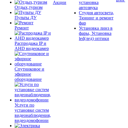
Акции
установка
Отдых,туризм
автозвука
Студия автосвета,
Пульты ДУ
Тюнинг и ремонт
фар
Ремонт
Установка линз в
фары, Установка
led(лед) оптики
Распродажа IP и
AHD видеокамер
Спутниковое и
эфирное
оборудование
Услуги по
установке систем
видеонаблюдения,
видеодомофонии