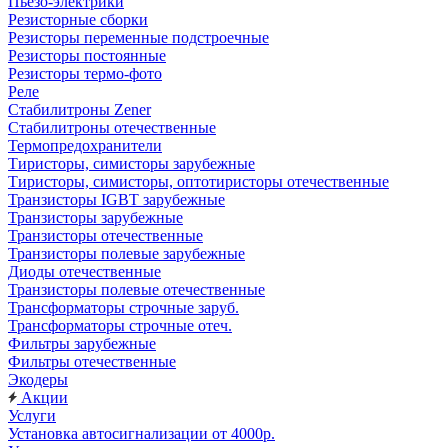
Пьезо-электрики
Резисторные сборки
Резисторы переменные подстроечные
Резисторы постоянные
Резисторы термо-фото
Реле
Стабилитроны Zener
Стабилитроны отечественные
Термопредохранители
Тиристоры, симисторы зарубежные
Тиристоры, симисторы, оптотиристоры отечественные
Транзисторы IGBT зарубежные
Транзисторы зарубежные
Транзисторы отечественные
Транзисторы полевые зарубежные
Диоды отечественные
Транзисторы полевые отечественные
Трансформаторы строчные заруб.
Трансформаторы строчные отеч.
Фильтры зарубежные
Фильтры отечественные
Экодеры
Акции
Услуги
Установка автосигнализации от 4000р.