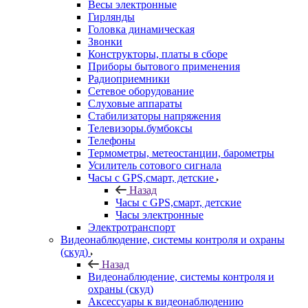
Весы электронные
Гирлянды
Головка динамическая
Звонки
Конструкторы, платы в сборе
Приборы бытового применения
Радиоприемники
Сетевое оборудование
Слуховые аппараты
Стабилизаторы напряжения
Телевизоры.бумбоксы
Телефоны
Термометры, метеостанции, барометры
Усилитель сотового сигнала
Часы с GPS,смарт, детские
Назад
Часы с GPS,смарт, детские
Часы электронные
Электротранспорт
Видеонаблюдение, системы контроля и охраны
(скуд)
Назад
Видеонаблюдение, системы контроля и
охраны (скуд)
Аксессуары к видеонаблюдению