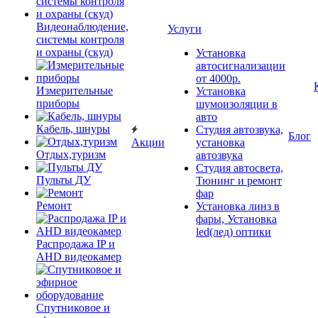
Видеонаблюдение,
Услуги
системы контроля
и охраны (скуд)
Установка
автосигнализации
от 4000р.
Измерительные
Установка
приборы
шумоизоляции в
авто
Кабель, шнуры
Студия автозвука,
Блог
Акции
установка
Отдых,туризм
автозвука
Студия автосвета,
Пульты ДУ
Тюнинг и ремонт
фар
Ремонт
Установка линз в
фары, Установка
led(лед) оптики
Распродажа IP и
AHD видеокамер
Спутниковое и