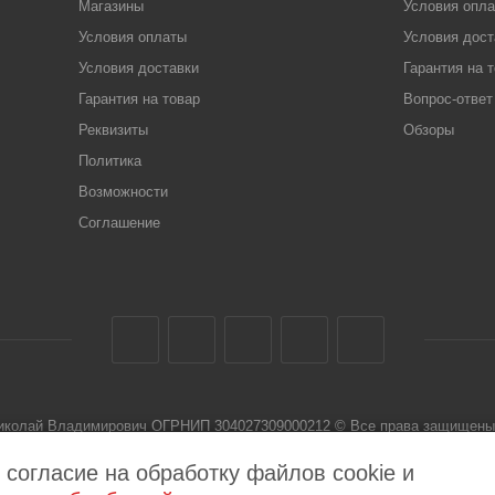
Магазины
Условия опл
Условия оплаты
Условия дост
Условия доставки
Гарантия на 
Гарантия на товар
Вопрос-ответ
Реквизиты
Обзоры
Политика
Возможности
Соглашение
Николай Владимирович ОГРНИП 304027309000212 © Все права защищены 
 не является публичной офертой
 согласие на обработку файлов cookie и