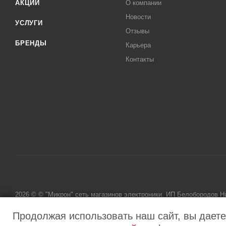
АКЦИИ
О компании
Новости
УСЛУГИ
Отзывы
БРЕНДЫ
Карьера
Контакты
2026 © © "Микрон" сеть магазинов электроники. ИП Белобородов 
исключительно информационный характер и ни при каких условиях
Продолжая использовать наш сайт, вы даете