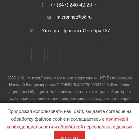
+7 (347) 246-42-20
micronnet@bk.ru
г. Уфа, ул. Проспект Октября 127
2026 © © "Микрон" сеть магазинов электроники. ИП Белобородов
Николай Владимирович ОГРНИП 304027309000212 © Все права
защищены Обращаем Ваше внимание на то, что данный интернет-
сайт носит исключительно информационный характер и ни при
каких условиях не является публичной офертой
Продолжая использовать наш сайт, вы даете согласие на
обработку файлов cookie и соглашаетесь с
политикой
конфиденциальности
и
обработкой персональных данных
ХОРОШО