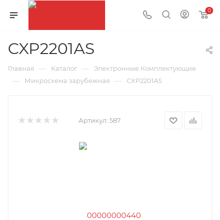
0
CXP2201AS
—
—
Главная
Каталог
Электронные Комплектующие
—
—
Микросхема зарубежная
CXP2201AS
Артикул:
587