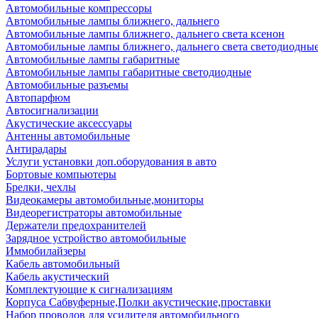
Автомобильные компрессоры
Автомобильные лампы ближнего, дальнего
Автомобильные лампы ближнего, дальнего света ксенон
Автомобильные лампы ближнего, дальнего света светодиодны
Автомобильные лампы габаритные
Автомобильные лампы габаритные светодиодные
Автомобильные разъемы
Автопарфюм
Автосигнализации
Акустические аксессуары
Антенны автомобильные
Антирадары
Услуги установки доп.оборудования в авто
Бортовые компьютеры
Брелки, чехлы
Видеокамеры автомобильные,мониторы
Видеорегистраторы автомобильные
Держатели предохранителей
Зарядное устройство автомобильные
Иммобилайзеры
Кабель автомобильный
Кабель акустический
Комплектующие к сигнализациям
Корпуса Сабвуферные,Полки акустические,проставки
Набор проводов для усилителя автомобильного