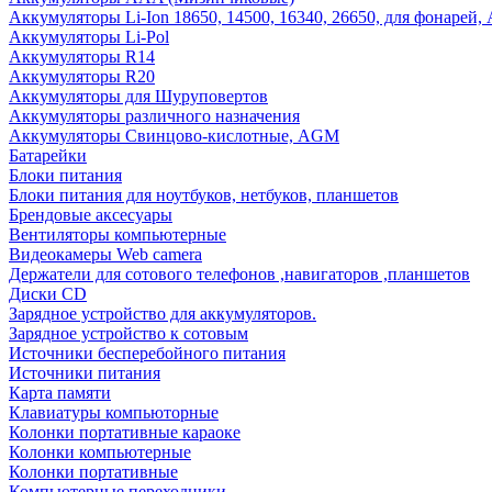
Аккумуляторы Li-Ion 18650, 14500, 16340, 26650, для фонарей,
Аккумуляторы Li-Pol
Аккумуляторы R14
Аккумуляторы R20
Аккумуляторы для Шуруповертов
Аккумуляторы различного назначения
Аккумуляторы Свинцово-кислотные, AGM
Батарейки
Блоки питания
Блоки питания для ноутбуков, нетбуков, планшетов
Брендовые аксесуары
Вентиляторы компьютерные
Видеокамеры Web camera
Держатели для сотового телефонов ,навигаторов ,планшетов
Диски CD
Зарядное устройство для аккумуляторов.
Зарядное устройство к сотовым
Источники бесперебойного питания
Источники питания
Карта памяти
Клавиатуры компьюторные
Колонки портативные караоке
Колонки компьютерные
Колонки портативные
Компьютерные переходники