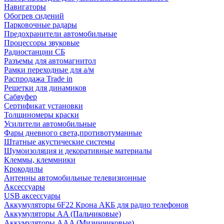
Навигаторы
Обогрев сидений
Парковочные радары
Предохранители автомобильные
Процессоры звуковые
Радиостанции СБ
Разъемы для автомагнитол
Рамки переходные для а/м
Распродажа Trade in
Решетки для динамиков
Сабвуфер
Сертификат установки
Толщиномеры краски
Усилители автомобильные
Фары дневного света,противотуманные
Штатные акустические системы
Шумоизоляция и декоративные материалы
Клеммы, клеммники
Крокодилы
Антенны автомобильные телевизионные
Аксессуары
USB аксессуары
Аккумуляторы 6F22 Крона АКБ для радио телефонов
Аккумуляторы AA (Пальчиковые)
Аккумуляторы AAA (Мизинчиковые)