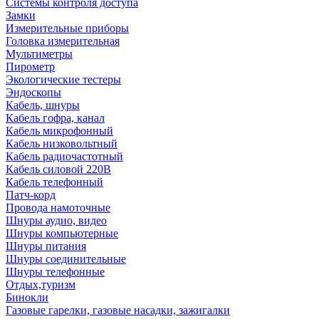
Системы контроля доступа
Замки
Измерительные приборы
Головка измерительная
Мультиметры
Пирометр
Экологические тестеры
Эндоскопы
Кабель, шнуры
Кабель гофра, канал
Кабель микрофонный
Кабель низковольтный
Кабель радиочастотный
Кабель силовой 220В
Кабель телефонный
Патч-корд
Провода намоточные
Шнуры аудио, видео
Шнуры компьютерные
Шнуры питания
Шнуры соединительные
Шнуры телефонные
Отдых,туризм
Бинокли
Газовые гарелки, газовые насадки, зажигалки