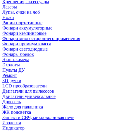
Крепления, аксессуары
Лазеры
Лупы, очки на лоб
Ножи
Рации портативные
Фонари аккумуляторные
Фонари кемпинговые
Фонари многостороннего применения
Фонари премиум класса
Фонари светодиодные
Фонарь- брелок
Экшн-камера
Эхолоты
Пульты ДУ
Ремонт
3D ручки
LCD преобразователи
Двигатели для пылесосов
Двигатели универсальные
Дроссель
Жало для паяльника
ЖК подсветка
Запчасти СВЧ, микроволновая печь
Изолента
Индикатор