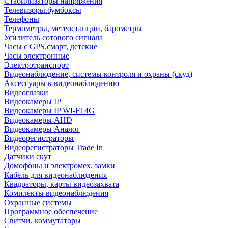
Стабилизаторы напряжения
Телевизоры.бумбоксы
Телефоны
Термометры, метеостанции, барометры
Усилитель сотового сигнала
Часы с GPS,смарт, детские
Часы электронные
Электротранспорт
Видеонаблюдение, системы контроля и охраны (скуд)
Аксессуары к видеонаблюдению
Видеоглазки
Видеокамеры IP
Видеокамеры IP WI-FI 4G
Видеокамеры AHD
Видеокамеры Аналог
Видеорегистраторы
Видеорегистраторы Trade In
Датчики скут
Домофоны и электромех. замки
Кабель для видеонаблюдения
Квадраторы, карты видеозахвата
Комплекты видеонаблюдения
Охранные системы
Программное обеспечение
Свитчи, коммутаторы