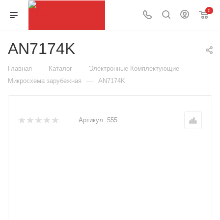
0
AN7174K
—
—
—
Главная
Каталог
Электронные Комплектующие
—
Микросхема зарубежная
AN7174K
Артикул:
555