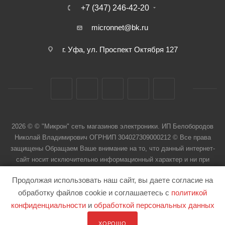
+7 (347) 246-42-20
micronnet@bk.ru
г. Уфа, ул. Проспект Октября 127
2026 © © "Микрон" сеть магазинов электроники. ИП Белобородов
Николай Владимирович ОГРНИП 304027309000212 © Все права
защищены Обращаем Ваше внимание на то, что данный интернет-
сайт носит исключительно информационный характер и ни при
каких условиях не является публичной офертой
Продолжая использовать наш сайт, вы даете согласие на
обработку файлов cookie и соглашаетесь с
политикой
конфиденциальности
и
обработкой персональных данных
ХОРОШО