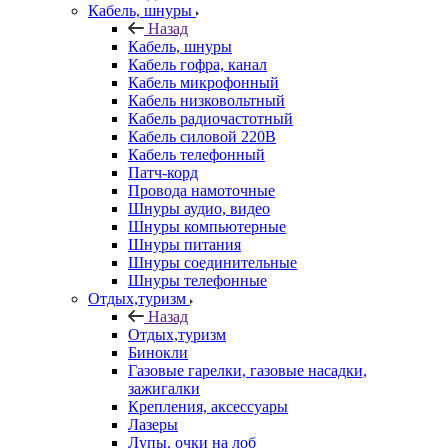
Кабель, шнуры
Назад
Кабель, шнуры
Кабель гофра, канал
Кабель микрофонный
Кабель низковольтный
Кабель радиочастотный
Кабель силовой 220В
Кабель телефонный
Патч-корд
Провода намоточные
Шнуры аудио, видео
Шнуры компьютерные
Шнуры питания
Шнуры соединительные
Шнуры телефонные
Отдых,туризм
Назад
Отдых,туризм
Бинокли
Газовые гарелки, газовые насадки,
зажигалки
Крепления, аксессуары
Лазеры
Лупы, очки на лоб