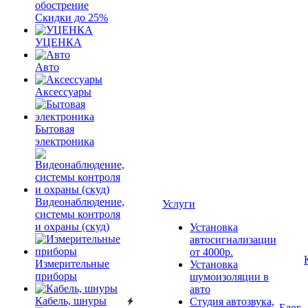
обострение
Скидки до 25%
УЦЕНКА
Авто
Аксессуары
Бытовая
электроника
Видеонаблюдение,
Услуги
системы контроля
и охраны (скуд)
Установка
автосигнализации
от 4000р.
Измерительные
Установка
приборы
шумоизоляции в
авто
Кабель, шнуры
Студия автозвука,
Блог