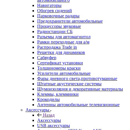
автомобильного
Навигаторы
Обогрев сидений
Парковочные радары
Предохранители автомобильные
Процессоры звуковые
Радиостанции СБ
Разъемы для автомагнитол
Рамки переходные для а/м
Распродажа Trade in
Решетки для динамиков
Сабвуфер
Сертификат установки
Толщиномеры краски
Усилители автомобильные
Фары дневного света,противотуманные
Штатные акустические системы
Шумоизоляция и декоративные материалы
Клеммы, клеммники
Крокодилы
Антенны автомобильные телевизионные
Аксессуары
Назад
Аксессуары
USB аксессуары