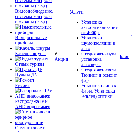
Видеонаблюдение,
Услуги
системы контроля
и охраны (скуд)
Установка
автосигнализации
от 4000р.
Измерительные
Установка
приборы
шумоизоляции в
авто
Кабель, шнуры
Студия автозвука,
Блог
Акции
установка
Отдых,туризм
автозвука
Студия автосвета,
Пульты ДУ
Тюнинг и ремонт
фар
Ремонт
Установка линз в
фары, Установка
led(лед) оптики
Распродажа IP и
AHD видеокамер
Спутниковое и