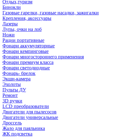
Отдых,туризм
Бинокли
Газовые гарелки, газовые насадки, зажигалки
Крепления, аксессуары
Лазеры
Лупы, очки на лоб
Ножи
Рации портативные
Фонари аккумуляторные
Фонари кемпинговые
Фонари многостороннего применения
Фонари премиум класса
Фонари светодиодные
Фонарь- брелок
Экшн-камера
Эхолоты
Пульты ДУ
Ремонт
3D ручки
LCD преобразователи
Двигатели для пылесосов
Двигатели универсальные
Дроссель
Жало для паяльника
ЖК подсветка