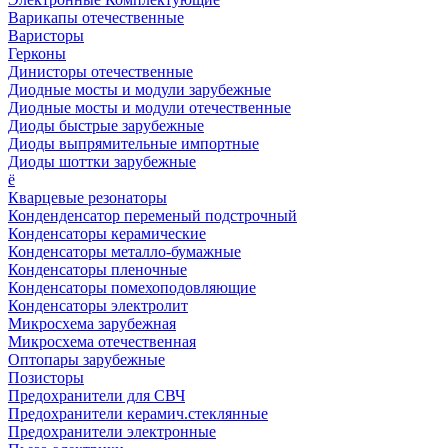
Варикапы отечественные
Варисторы
Герконы
Динисторы отечественные
Диодные мосты и модули зарубежные
Диодные мосты и модули отечественные
Диоды быстрые зарубежные
Диоды выпрямительные импортные
Диоды шоттки зарубежные
ё
Кварцевые резонаторы
Конденденсатор переменый подстрочный
Конденсаторы керамические
Конденсаторы металло-бумажные
Конденсаторы пленочные
Конденсаторы помехоподовляющие
Конденсаторы электролит
Микросхема зарубежная
Микросхема отечественная
Оптопары зарубежные
Позисторы
Предохранители для СВЧ
Предохранители керамич.стеклянные
Предохранители электронные