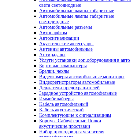
света светодиодные
Автомобильные лампы габаритные
Автомобильные лампы габаритные
светодиодные
Автомобильные разъемы
Автопарфюм
Автосигнализации
Акустические аксессуары
Антенны автомобильные
Антирадары
Услуги установки доп.оборудования в авто
Бортовые компьютеры
Брелки, чехлы
Видеокамеры автомобильные,мониторы
Видеорегистраторы автомобильные
Держатели предохранителей
Зарядное устройство автомобильные
Иммобилайзеры
Кабель автомобильный
Кабель акустический
Комплектующие к сигнализациям
Корпуса Сабвуферные,Полки
акустические,проставки
Набор проводов для усилителя