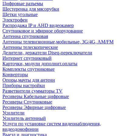
Цифровые разъемы
Шестеренка для мясорубки
Щетки угольные
Электрофен
Распродажа IP и AHD видеокамер
Спутниковое и эфирное оборудование
Антенна спутниковая
Антенны телевизионные,мобильные, 3G/4G, AM/FM
Антенны телескопические
Делители, держатели Diseq-переключатели
Интернет спутниковый
Карточки, модули дополнит.оплаты
Комплекты спутниковые
Конверторы
Опоры,мачты для антенн
Приборы настройки
Разветвители сумматоры TV
Ресиверы Кабельные цифровые
Ресиверы Спутниковые
Ресиверы Эфирные цифровые
Усилители
Усилитель антенный
Услуги по установке систем видеонаблюдения,
видеодомофонии
Выезд и диагностика