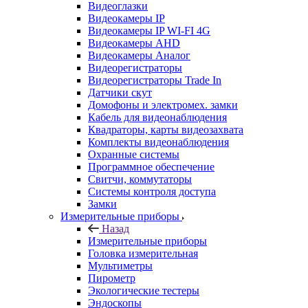
Видеоглазки
Видеокамеры IP
Видеокамеры IP WI-FI 4G
Видеокамеры AHD
Видеокамеры Аналог
Видеорегистраторы
Видеорегистраторы Trade In
Датчики скут
Домофоны и электромех. замки
Кабель для видеонаблюдения
Квадраторы, карты видеозахвата
Комплекты видеонаблюдения
Охранные системы
Программное обеспечение
Свитчи, коммутаторы
Системы контроля доступа
Замки
Измерительные приборы
Назад
Измерительные приборы
Головка измерительная
Мультиметры
Пирометр
Экологические тестеры
Эндоскопы