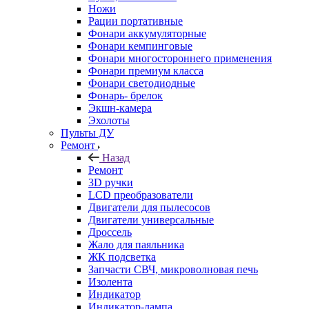
Ножи
Рации портативные
Фонари аккумуляторные
Фонари кемпинговые
Фонари многостороннего применения
Фонари премиум класса
Фонари светодиодные
Фонарь- брелок
Экшн-камера
Эхолоты
Пульты ДУ
Ремонт
Назад
Ремонт
3D ручки
LCD преобразователи
Двигатели для пылесосов
Двигатели универсальные
Дроссель
Жало для паяльника
ЖК подсветка
Запчасти СВЧ, микроволновая печь
Изолента
Индикатор
Индикатор-лампа