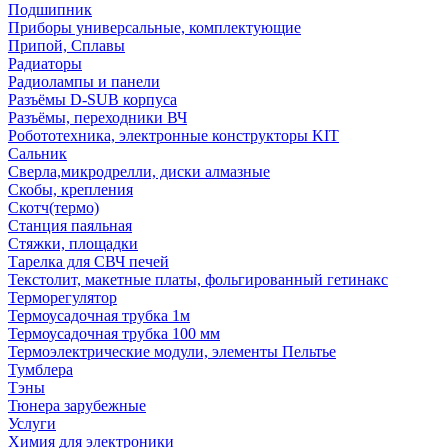
Подшипник
Приборы универсальные, комплектующие
Припой, Сплавы
Радиаторы
Радиолампы и панели
Разъёмы D-SUB корпуса
Разъёмы, переходники ВЧ
Робототехника, электронные конструкторы KIT
Сальник
Сверла,микродрелли, диски алмазные
Скобы, крепления
Скотч(термо)
Станция паяльная
Стяжки, площадки
Тарелка для СВЧ печей
Текстолит, макетные платы, фольгированный гетинакс
Терморегулятор
Термоусадочная трубка 1м
Термоусадочная трубка 100 мм
Термоэлектрические модули, элементы Пельтье
Тумблера
Тэны
Тюнера зарубежные
Услуги
Химия для электроники