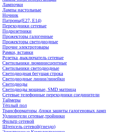
Лампочки
Лампы настольные
Ночник
Патроны(Е27, Е14)
Переходники сетевые
Подрозетники
Прожекторы галогенные
Прожекторы светодиодные
Прочие электротовары
Рамки, вставки
Розетка ,выключатель сетевые
Светильники люминисцентные
Светильники светодиодные
Светодиодная бегущая строка
Светодиодные линии/линейки
Светодиоды
Светодиоды мощные, SMD матрица
Сетевые телефонные переходники соединители
Таймеры
Тёплый пол
Трансформаторы ,блоки защиты галогеновых ламп
Удлинители сетевые,тройники
Фильтр сетевой
Штепсель сетевой(гнездо)
Электронные Комплектующие