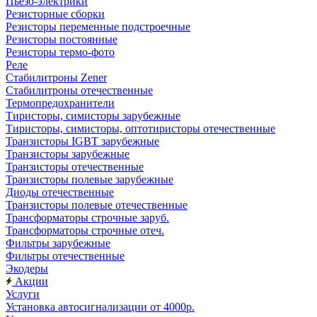
Пьезо-электрики
Резисторные сборки
Резисторы переменные подстроечные
Резисторы постоянные
Резисторы термо-фото
Реле
Стабилитроны Zener
Стабилитроны отечественные
Термопредохранители
Тиристоры, симисторы зарубежные
Тиристоры, симисторы, оптотиристоры отечественные
Транзисторы IGBT зарубежные
Транзисторы зарубежные
Транзисторы отечественные
Транзисторы полевые зарубежные
Диоды отечественные
Транзисторы полевые отечественные
Трансформаторы строчные заруб.
Трансформаторы строчные отеч.
Фильтры зарубежные
Фильтры отечественные
Экодеры
Акции
Услуги
Установка автосигнализации от 4000р.