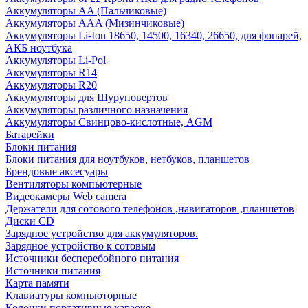
Аккумуляторы AA (Пальчиковые)
Аккумуляторы AAA (Мизинчиковые)
Аккумуляторы Li-Ion 18650, 14500, 16340, 26650, для фонарей,
АКБ ноутбука
Аккумуляторы Li-Pol
Аккумуляторы R14
Аккумуляторы R20
Аккумуляторы для Шуруповертов
Аккумуляторы различного назначения
Аккумуляторы Свинцово-кислотные, AGM
Батарейки
Блоки питания
Блоки питания для ноутбуков, нетбуков, планшетов
Брендовые аксесуары
Вентиляторы компьютерные
Видеокамеры Web camera
Держатели для сотового телефонов ,навигаторов ,планшетов
Диски CD
Зарядное устройство для аккумуляторов.
Зарядное устройство к сотовым
Источники бесперебойного питания
Источники питания
Карта памяти
Клавиатуры компьюторные
Колонки портативные караоке