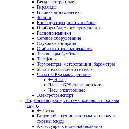
Весы электронные
Гирлянды
Головка динамическая
Звонки
Конструкторы, платы в сборе
Приборы бытового применения
Радиоприемники
Сетевое оборудование
Слуховые аппараты
Стабилизаторы напряжения
Телевизоры.бумбоксы
Телефоны
Термометры, метеостанции, барометры
Усилитель сотового сигнала
Часы с GPS,смарт, детские
Назад
Часы с GPS,смарт, детские
Часы электронные
Электротранспорт
Видеонаблюдение, системы контроля и охраны
(скуд)
Назад
Видеонаблюдение, системы контроля и
охраны (скуд)
Аксессуары к видеонаблюдению