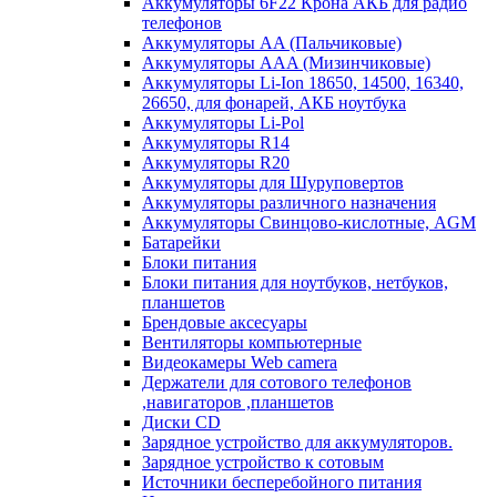
Аккумуляторы 6F22 Крона АКБ для радио
телефонов
Аккумуляторы AA (Пальчиковые)
Аккумуляторы AAA (Мизинчиковые)
Аккумуляторы Li-Ion 18650, 14500, 16340,
26650, для фонарей, АКБ ноутбука
Аккумуляторы Li-Pol
Аккумуляторы R14
Аккумуляторы R20
Аккумуляторы для Шуруповертов
Аккумуляторы различного назначения
Аккумуляторы Свинцово-кислотные, AGM
Батарейки
Блоки питания
Блоки питания для ноутбуков, нетбуков,
планшетов
Брендовые аксесуары
Вентиляторы компьютерные
Видеокамеры Web camera
Держатели для сотового телефонов
,навигаторов ,планшетов
Диски CD
Зарядное устройство для аккумуляторов.
Зарядное устройство к сотовым
Источники бесперебойного питания