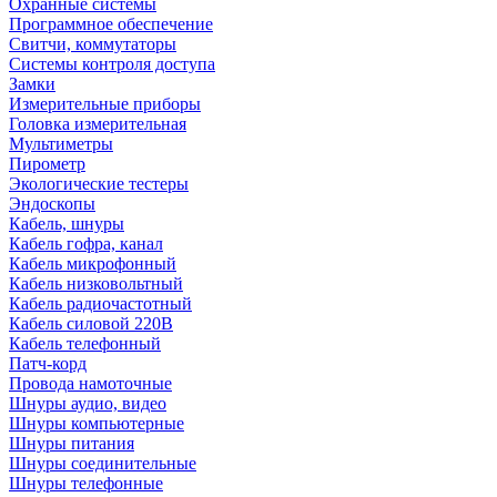
Охранные системы
Программное обеспечение
Свитчи, коммутаторы
Системы контроля доступа
Замки
Измерительные приборы
Головка измерительная
Мультиметры
Пирометр
Экологические тестеры
Эндоскопы
Кабель, шнуры
Кабель гофра, канал
Кабель микрофонный
Кабель низковольтный
Кабель радиочастотный
Кабель силовой 220В
Кабель телефонный
Патч-корд
Провода намоточные
Шнуры аудио, видео
Шнуры компьютерные
Шнуры питания
Шнуры соединительные
Шнуры телефонные