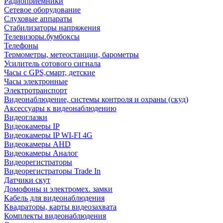
Радиоприемники
Сетевое оборудование
Слуховые аппараты
Стабилизаторы напряжения
Телевизоры.бумбоксы
Телефоны
Термометры, метеостанции, барометры
Усилитель сотового сигнала
Часы с GPS,смарт, детские
Часы электронные
Электротранспорт
Видеонаблюдение, системы контроля и охраны (скуд)
Аксессуары к видеонаблюдению
Видеоглазки
Видеокамеры IP
Видеокамеры IP WI-FI 4G
Видеокамеры AHD
Видеокамеры Аналог
Видеорегистраторы
Видеорегистраторы Trade In
Датчики скут
Домофоны и электромех. замки
Кабель для видеонаблюдения
Квадраторы, карты видеозахвата
Комплекты видеонаблюдения