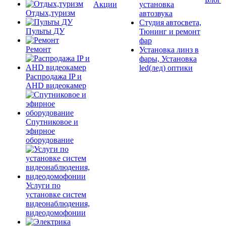
Акции
установка
Отдых,туризм
автозвука
Студия автосвета,
Пульты ДУ
Тюнинг и ремонт
фар
Ремонт
Установка линз в
фары, Установка
led(лед) оптики
Распродажа IP и
AHD видеокамер
Спутниковое и
эфирное
оборудование
Услуги по
установке систем
видеонаблюдения,
видеодомофонии