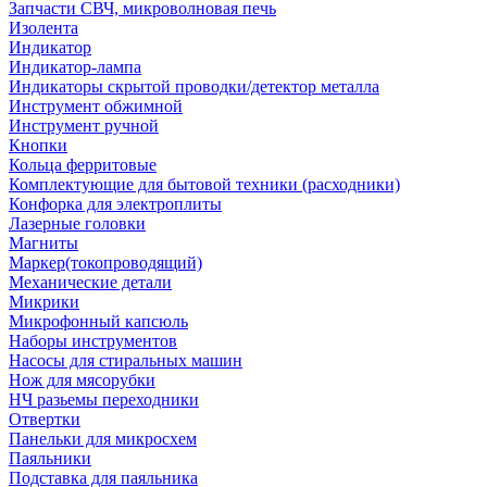
Запчасти СВЧ, микроволновая печь
Изолента
Индикатор
Индикатор-лампа
Индикаторы скрытой проводки/детектор металла
Инструмент обжимной
Инструмент ручной
Кнопки
Кольца ферритовые
Комплектующие для бытовой техники (расходники)
Конфорка для электроплиты
Лазерные головки
Магниты
Маркер(токопроводящий)
Механические детали
Микрики
Микрофонный капсюль
Наборы инструментов
Насосы для стиральных машин
Нож для мясорубки
НЧ разьемы переходники
Отвертки
Панельки для микросхем
Паяльники
Подставка для паяльника