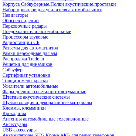
Корпуса Сабвуферные,Полки акустические,проставки
Набор проводов для усилителя автомобильного
Навигаторы
Обогрев сидений
Парковочные радары
Предохранители автомобильные
Процессоры звуковые
Радиостанции СБ
Разъемы для автомагнитол
Рамки переходные для а/м
Распродажа Trade in
Решетки для динамиков
Сабвуфер
Сертификат установки
Толщиномеры краски
Усилители автомобильные
Фары дневного света,противотуманные
Штатные акустические системы
Шумоизоляция и декоративные материалы
Клеммы, клеммники
Крокодилы
Антенны автомобильные телевизионные
Аксессуары
USB аксессуары
Аккумуляторы 6F22 Крона АКБ для радио телефонов