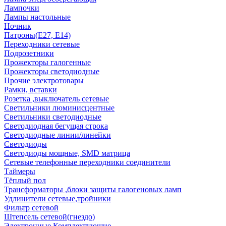
Лампочки
Лампы настольные
Ночник
Патроны(Е27, Е14)
Переходники сетевые
Подрозетники
Прожекторы галогенные
Прожекторы светодиодные
Прочие электротовары
Рамки, вставки
Розетка ,выключатель сетевые
Светильники люминисцентные
Светильники светодиодные
Светодиодная бегущая строка
Светодиодные линии/линейки
Светодиоды
Светодиоды мощные, SMD матрица
Сетевые телефонные переходники соединители
Таймеры
Тёплый пол
Трансформаторы ,блоки защиты галогеновых ламп
Удлинители сетевые,тройники
Фильтр сетевой
Штепсель сетевой(гнездо)
Электронные Комплектующие