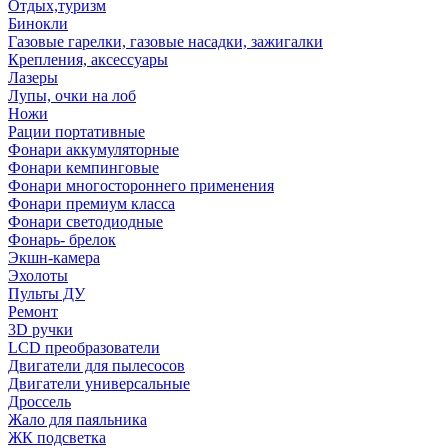
Отдых,туризм
Бинокли
Газовые гарелки, газовые насадки, зажигалки
Крепления, аксессуары
Лазеры
Лупы, очки на лоб
Ножи
Рации портативные
Фонари аккумуляторные
Фонари кемпинговые
Фонари многостороннего применения
Фонари премиум класса
Фонари светодиодные
Фонарь- брелок
Экшн-камера
Эхолоты
Пульты ДУ
Ремонт
3D ручки
LCD преобразователи
Двигатели для пылесосов
Двигатели универсальные
Дроссель
Жало для паяльника
ЖК подсветка