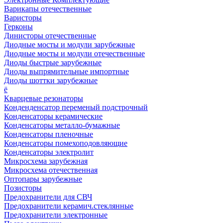
Варикапы отечественные
Варисторы
Герконы
Динисторы отечественные
Диодные мосты и модули зарубежные
Диодные мосты и модули отечественные
Диоды быстрые зарубежные
Диоды выпрямительные импортные
Диоды шоттки зарубежные
ё
Кварцевые резонаторы
Конденденсатор переменый подстрочный
Конденсаторы керамические
Конденсаторы металло-бумажные
Конденсаторы пленочные
Конденсаторы помехоподовляющие
Конденсаторы электролит
Микросхема зарубежная
Микросхема отечественная
Оптопары зарубежные
Позисторы
Предохранители для СВЧ
Предохранители керамич.стеклянные
Предохранители электронные