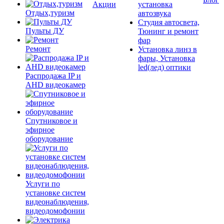
Акции
установка
Отдых,туризм
автозвука
Студия автосвета,
Пульты ДУ
Тюнинг и ремонт
фар
Ремонт
Установка линз в
фары, Установка
led(лед) оптики
Распродажа IP и
AHD видеокамер
Спутниковое и
эфирное
оборудование
Услуги по
установке систем
видеонаблюдения,
видеодомофонии