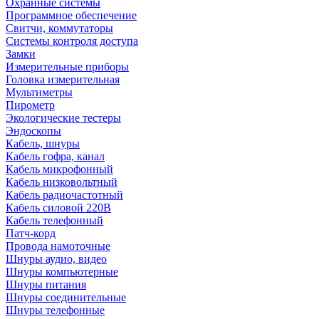
Охранные системы
Программное обеспечение
Свитчи, коммутаторы
Системы контроля доступа
Замки
Измерительные приборы
Головка измерительная
Мультиметры
Пирометр
Экологические тестеры
Эндоскопы
Кабель, шнуры
Кабель гофра, канал
Кабель микрофонный
Кабель низковольтный
Кабель радиочастотный
Кабель силовой 220В
Кабель телефонный
Патч-корд
Провода намоточные
Шнуры аудио, видео
Шнуры компьютерные
Шнуры питания
Шнуры соединительные
Шнуры телефонные