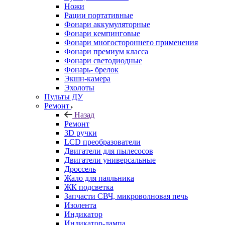
Ножи
Рации портативные
Фонари аккумуляторные
Фонари кемпинговые
Фонари многостороннего применения
Фонари премиум класса
Фонари светодиодные
Фонарь- брелок
Экшн-камера
Эхолоты
Пульты ДУ
Ремонт
Назад
Ремонт
3D ручки
LCD преобразователи
Двигатели для пылесосов
Двигатели универсальные
Дроссель
Жало для паяльника
ЖК подсветка
Запчасти СВЧ, микроволновая печь
Изолента
Индикатор
Индикатор-лампа