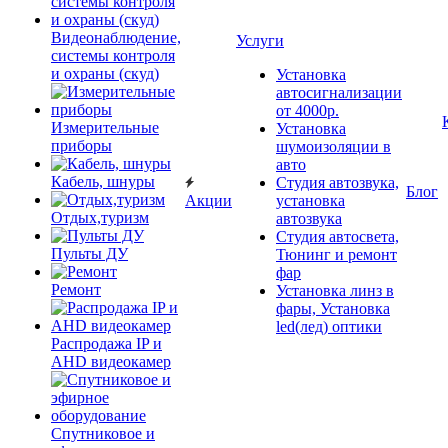
Видеонаблюдение,
Услуги
системы контроля
и охраны (скуд)
Установка
автосигнализации
от 4000р.
Измерительные
Установка
приборы
шумоизоляции в
авто
Кабель, шнуры
Студия автозвука,
Блог
Акции
установка
Отдых,туризм
автозвука
Студия автосвета,
Пульты ДУ
Тюнинг и ремонт
фар
Ремонт
Установка линз в
фары, Установка
led(лед) оптики
Распродажа IP и
AHD видеокамер
Спутниковое и