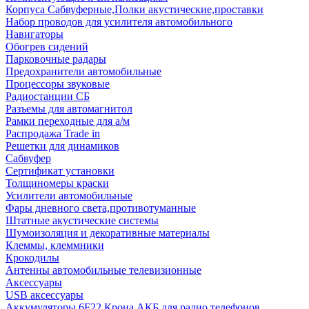
Корпуса Сабвуферные,Полки акустические,проставки
Набор проводов для усилителя автомобильного
Навигаторы
Обогрев сидений
Парковочные радары
Предохранители автомобильные
Процессоры звуковые
Радиостанции СБ
Разъемы для автомагнитол
Рамки переходные для а/м
Распродажа Trade in
Решетки для динамиков
Сабвуфер
Сертификат установки
Толщиномеры краски
Усилители автомобильные
Фары дневного света,противотуманные
Штатные акустические системы
Шумоизоляция и декоративные материалы
Клеммы, клеммники
Крокодилы
Антенны автомобильные телевизионные
Аксессуары
USB аксессуары
Аккумуляторы 6F22 Крона АКБ для радио телефонов