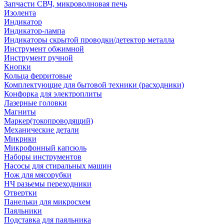
Запчасти СВЧ, микроволновая печь
Изолента
Индикатор
Индикатор-лампа
Индикаторы скрытой проводки/детектор металла
Инструмент обжимной
Инструмент ручной
Кнопки
Кольца ферритовые
Комплектующие для бытовой техники (расходники)
Конфорка для электроплиты
Лазерные головки
Магниты
Маркер(токопроводящий)
Механические детали
Микрики
Микрофонный капсюль
Наборы инструментов
Насосы для стиральных машин
Нож для мясорубки
НЧ разьемы переходники
Отвертки
Панельки для микросхем
Паяльники
Подставка для паяльника