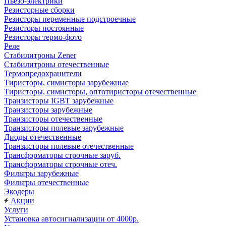
Пьезо-электрики
Резисторные сборки
Резисторы переменные подстроечные
Резисторы постоянные
Резисторы термо-фото
Реле
Стабилитроны Zener
Стабилитроны отечественные
Термопредохранители
Тиристоры, симисторы зарубежные
Тиристоры, симисторы, оптотиристоры отечественные
Транзисторы IGBT зарубежные
Транзисторы зарубежные
Транзисторы отечественные
Транзисторы полевые зарубежные
Диоды отечественные
Транзисторы полевые отечественные
Трансформаторы строчные заруб.
Трансформаторы строчные отеч.
Фильтры зарубежные
Фильтры отечественные
Экодеры
Акции
Услуги
Установка автосигнализации от 4000р.