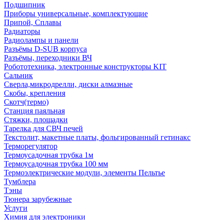
Подшипник
Приборы универсальные, комплектующие
Припой, Сплавы
Радиаторы
Радиолампы и панели
Разъёмы D-SUB корпуса
Разъёмы, переходники ВЧ
Робототехника, электронные конструкторы KIT
Сальник
Сверла,микродрелли, диски алмазные
Скобы, крепления
Скотч(термо)
Станция паяльная
Стяжки, площадки
Тарелка для СВЧ печей
Текстолит, макетные платы, фольгированный гетинакс
Терморегулятор
Термоусадочная трубка 1м
Термоусадочная трубка 100 мм
Термоэлектрические модули, элементы Пельтье
Тумблера
Тэны
Тюнера зарубежные
Услуги
Химия для электроники