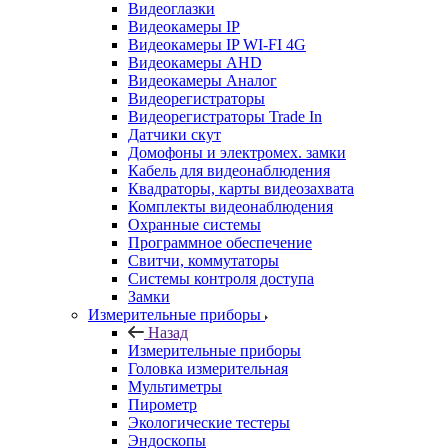
Видеоглазки
Видеокамеры IP
Видеокамеры IP WI-FI 4G
Видеокамеры AHD
Видеокамеры Аналог
Видеорегистраторы
Видеорегистраторы Trade In
Датчики скут
Домофоны и электромех. замки
Кабель для видеонаблюдения
Квадраторы, карты видеозахвата
Комплекты видеонаблюдения
Охранные системы
Программное обеспечение
Свитчи, коммутаторы
Системы контроля доступа
Замки
Измерительные приборы
Назад
Измерительные приборы
Головка измерительная
Мультиметры
Пирометр
Экологические тестеры
Эндоскопы