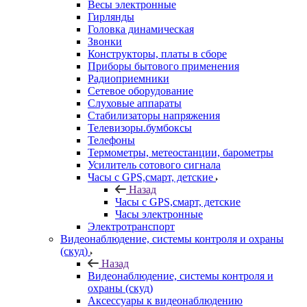
Весы электронные
Гирлянды
Головка динамическая
Звонки
Конструкторы, платы в сборе
Приборы бытового применения
Радиоприемники
Сетевое оборудование
Слуховые аппараты
Стабилизаторы напряжения
Телевизоры.бумбоксы
Телефоны
Термометры, метеостанции, барометры
Усилитель сотового сигнала
Часы с GPS,смарт, детские
Назад
Часы с GPS,смарт, детские
Часы электронные
Электротранспорт
Видеонаблюдение, системы контроля и охраны
(скуд)
Назад
Видеонаблюдение, системы контроля и
охраны (скуд)
Аксессуары к видеонаблюдению