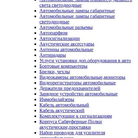
света светодиодные
Автомобильные лампы габаритные
Автомобильные лампы габаритные
светодиодные
Автомобильные разъемы
Автопарфюм
Автосигнализации
Акустические аксессуары
Антенны автомобильные
Антирадары
Услуги установки доп.оборудования в авто
Бортовые компьютеры
Брелки, чехлы
Видеокамеры автомобильные,мониторы
Видеорегистраторы автомобильные
Держатели предохранителей
Зарядное устройство автомобильные
Иммобилайзеры
Кабель автомобильный
Кабель акустический
Комплектующие к сигнализациям
Корпуса Сабвуферные,Полки
акустические,проставки
Набор проводов для усилителя