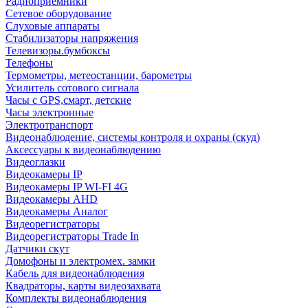
Радиоприемники
Сетевое оборудование
Слуховые аппараты
Стабилизаторы напряжения
Телевизоры.бумбоксы
Телефоны
Термометры, метеостанции, барометры
Усилитель сотового сигнала
Часы с GPS,смарт, детские
Часы электронные
Электротранспорт
Видеонаблюдение, системы контроля и охраны (скуд)
Аксессуары к видеонаблюдению
Видеоглазки
Видеокамеры IP
Видеокамеры IP WI-FI 4G
Видеокамеры AHD
Видеокамеры Аналог
Видеорегистраторы
Видеорегистраторы Trade In
Датчики скут
Домофоны и электромех. замки
Кабель для видеонаблюдения
Квадраторы, карты видеозахвата
Комплекты видеонаблюдения