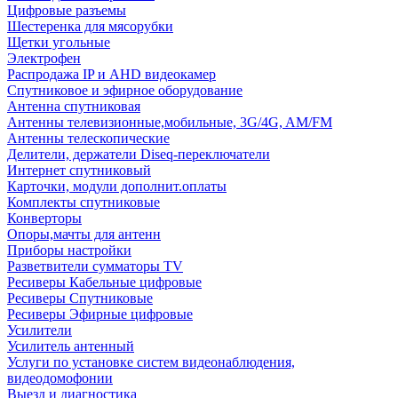
Цифровые разъемы
Шестеренка для мясорубки
Щетки угольные
Электрофен
Распродажа IP и AHD видеокамер
Спутниковое и эфирное оборудование
Антенна спутниковая
Антенны телевизионные,мобильные, 3G/4G, AM/FM
Антенны телескопические
Делители, держатели Diseq-переключатели
Интернет спутниковый
Карточки, модули дополнит.оплаты
Комплекты спутниковые
Конверторы
Опоры,мачты для антенн
Приборы настройки
Разветвители сумматоры TV
Ресиверы Кабельные цифровые
Ресиверы Спутниковые
Ресиверы Эфирные цифровые
Усилители
Усилитель антенный
Услуги по установке систем видеонаблюдения,
видеодомофонии
Выезд и диагностика