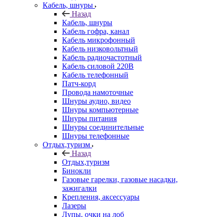
Кабель, шнуры
Назад
Кабель, шнуры
Кабель гофра, канал
Кабель микрофонный
Кабель низковольтный
Кабель радиочастотный
Кабель силовой 220В
Кабель телефонный
Патч-корд
Провода намоточные
Шнуры аудио, видео
Шнуры компьютерные
Шнуры питания
Шнуры соединительные
Шнуры телефонные
Отдых,туризм
Назад
Отдых,туризм
Бинокли
Газовые гарелки, газовые насадки,
зажигалки
Крепления, аксессуары
Лазеры
Лупы, очки на лоб