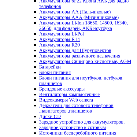
Аккумуляторы 6F22 Крона АКБ для радио
телефонов
Аккумуляторы AA (Пальчиковые)
Аккумуляторы AAA (Мизинчиковые)
Аккумуляторы Li-Ion 18650, 14500, 16340,
26650, для фонарей, АКБ ноутбука
Аккумуляторы Li-Pol
Аккумуляторы R14
Аккумуляторы R20
Аккумуляторы для Шуруповертов
Аккумуляторы различного назначения
Аккумуляторы Свинцово-кислотные, AGM
Батарейки
Блоки питания
Блоки питания для ноутбуков, нетбуков,
планшетов
Брендовые аксесуары
Вентиляторы компьютерные
Видеокамеры Web camera
Держатели для сотового телефонов
,навигаторов ,планшетов
Диски CD
Зарядное устройство для аккумуляторов.
Зарядное устройство к сотовым
Источники бесперебойного питания