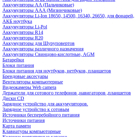
Аккумуляторы AA (Пальчиковые)
Аккумуляторы AAA (Мизинчиковые)
Аккумуляторы Li-Ion 18650, 14500, 16340, 26650, для фонарей,
АКБ ноутбука
Аккумуляторы Li-Pol
Аккумуляторы R14
Аккумуляторы R20
Аккумуляторы для Шуруповертов
Аккумуляторы различного назначения
Аккумуляторы Свинцово-кислотные, AGM
Батарейки
Блоки питания
Блоки питания для ноутбуков, нетбуков, планшетов
Брендовые аксесуары
Вентиляторы компьютерные
Видеокамеры Web camera
Держатели для сотового телефонов ,навигаторов ,планшетов
Диски CD
Зарядное устройство для аккумуляторов.
Зарядное устройство к сотовым
Источники бесперебойного питания
Источники питания
Карта памяти
Клавиатуры компьюторные
Колонки портативные караоке