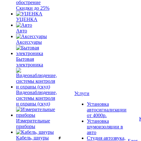
обострение
Скидки до 25%
УЦЕНКА
Авто
Аксессуары
Бытовая
электроника
Видеонаблюдение,
Услуги
системы контроля
и охраны (скуд)
Установка
автосигнализации
от 4000р.
Измерительные
Установка
приборы
шумоизоляции в
авто
Кабель, шнуры
Студия автозвука,
Блог