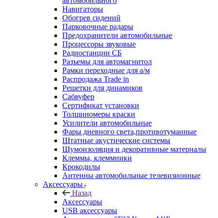
автомобильного
Навигаторы
Обогрев сидений
Парковочные радары
Предохранители автомобильные
Процессоры звуковые
Радиостанции СБ
Разъемы для автомагнитол
Рамки переходные для а/м
Распродажа Trade in
Решетки для динамиков
Сабвуфер
Сертификат установки
Толщиномеры краски
Усилители автомобильные
Фары дневного света,противотуманные
Штатные акустические системы
Шумоизоляция и декоративные материалы
Клеммы, клеммники
Крокодилы
Антенны автомобильные телевизионные
Аксессуары
Назад
Аксессуары
USB аксессуары