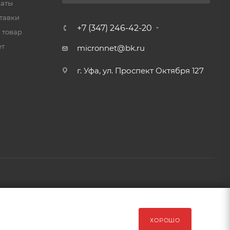
латы
тавки
+7 (347) 246-42-20
 товар
ет
micronnet@bk.ru
г. Уфа, ул. Проспект Октября 127
рава защищены Обращаем Ваше внимание на то, что данный
ХОРОШО