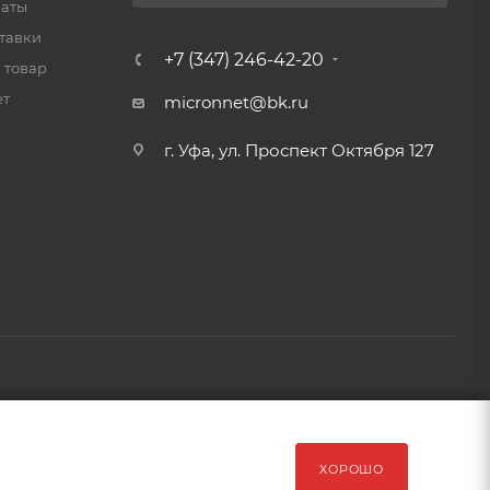
латы
тавки
+7 (347) 246-42-20
 товар
ет
micronnet@bk.ru
г. Уфа, ул. Проспект Октября 127
рава защищены Обращаем Ваше внимание на то, что данный
ХОРОШО