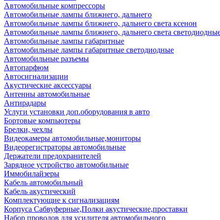
Автомобильные компрессоры
Автомобильные лампы ближнего, дальнего
Автомобильные лампы ближнего, дальнего света ксенон
Автомобильные лампы ближнего, дальнего света светодиодны
Автомобильные лампы габаритные
Автомобильные лампы габаритные светодиодные
Автомобильные разъемы
Автопарфюм
Автосигнализации
Акустические аксессуары
Антенны автомобильные
Антирадары
Услуги установки доп.оборудования в авто
Бортовые компьютеры
Брелки, чехлы
Видеокамеры автомобильные,мониторы
Видеорегистраторы автомобильные
Держатели предохранителей
Зарядное устройство автомобильные
Иммобилайзеры
Кабель автомобильный
Кабель акустический
Комплектующие к сигнализациям
Корпуса Сабвуферные,Полки акустические,проставки
Набор проводов для усилителя автомобильного