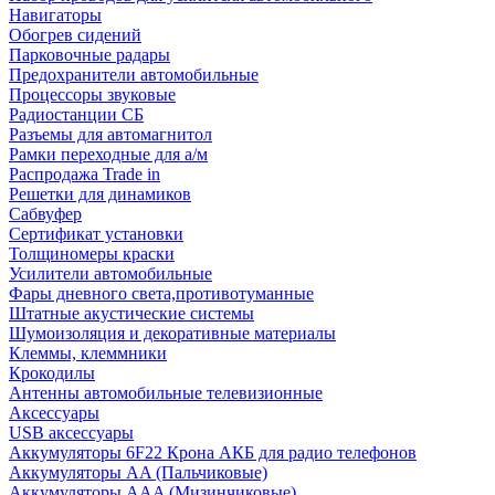
Навигаторы
Обогрев сидений
Парковочные радары
Предохранители автомобильные
Процессоры звуковые
Радиостанции СБ
Разъемы для автомагнитол
Рамки переходные для а/м
Распродажа Trade in
Решетки для динамиков
Сабвуфер
Сертификат установки
Толщиномеры краски
Усилители автомобильные
Фары дневного света,противотуманные
Штатные акустические системы
Шумоизоляция и декоративные материалы
Клеммы, клеммники
Крокодилы
Антенны автомобильные телевизионные
Аксессуары
USB аксессуары
Аккумуляторы 6F22 Крона АКБ для радио телефонов
Аккумуляторы AA (Пальчиковые)
Аккумуляторы AAA (Мизинчиковые)