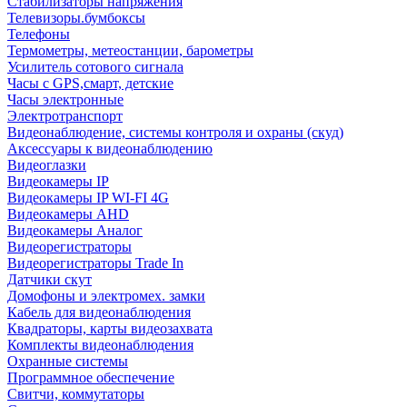
Стабилизаторы напряжения
Телевизоры.бумбоксы
Телефоны
Термометры, метеостанции, барометры
Усилитель сотового сигнала
Часы с GPS,смарт, детские
Часы электронные
Электротранспорт
Видеонаблюдение, системы контроля и охраны (скуд)
Аксессуары к видеонаблюдению
Видеоглазки
Видеокамеры IP
Видеокамеры IP WI-FI 4G
Видеокамеры AHD
Видеокамеры Аналог
Видеорегистраторы
Видеорегистраторы Trade In
Датчики скут
Домофоны и электромех. замки
Кабель для видеонаблюдения
Квадраторы, карты видеозахвата
Комплекты видеонаблюдения
Охранные системы
Программное обеспечение
Свитчи, коммутаторы