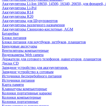
Аккумуляторы Li-Ion 18650, 14500, 16340, 26650, для фонарей,
Аккумуляторы Li-Pol
Аккумуляторы R14
Аккумуляторы R20
Аккумуляторы для Шуруповертов
Аккумуляторы различного назначения
Аккумуляторы Свинцово-кислотные, AGM
Батарейки
Блоки питания
Блоки питания для ноутбуков, нетбуков, планшетов
Брендовые аксесуары
Вентиляторы компьютерные
Видеокамеры Web camera
Держатели для сотового телефонов ,навигаторов ,планшетов
Диски CD
Зарядное устройство для аккумуляторов.
Зарядное устройство к сотовым
Источники бесперебойного питания
Источники питания
Карта памяти
Клавиатуры компьюторные
Колонки портативные караоке
Колонки компьютерные
Колонки портативные
Компьютерные переходники