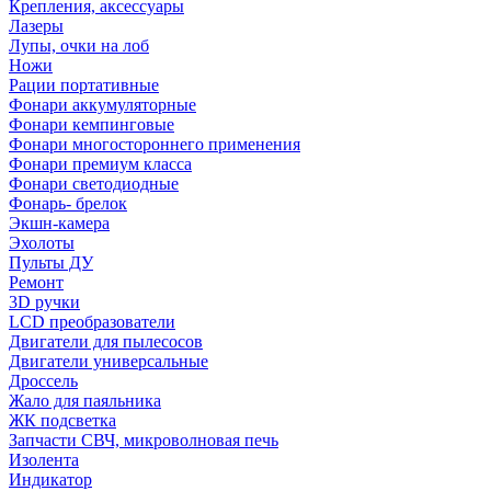
Крепления, аксессуары
Лазеры
Лупы, очки на лоб
Ножи
Рации портативные
Фонари аккумуляторные
Фонари кемпинговые
Фонари многостороннего применения
Фонари премиум класса
Фонари светодиодные
Фонарь- брелок
Экшн-камера
Эхолоты
Пульты ДУ
Ремонт
3D ручки
LCD преобразователи
Двигатели для пылесосов
Двигатели универсальные
Дроссель
Жало для паяльника
ЖК подсветка
Запчасти СВЧ, микроволновая печь
Изолента
Индикатор