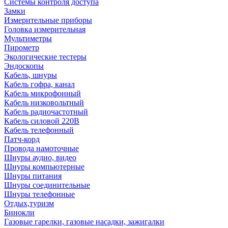
Системы контроля доступа
Замки
Измерительные приборы
Головка измерительная
Мультиметры
Пирометр
Экологические тестеры
Эндоскопы
Кабель, шнуры
Кабель гофра, канал
Кабель микрофонный
Кабель низковольтный
Кабель радиочастотный
Кабель силовой 220В
Кабель телефонный
Патч-корд
Провода намоточные
Шнуры аудио, видео
Шнуры компьютерные
Шнуры питания
Шнуры соединительные
Шнуры телефонные
Отдых,туризм
Бинокли
Газовые гарелки, газовые насадки, зажигалки