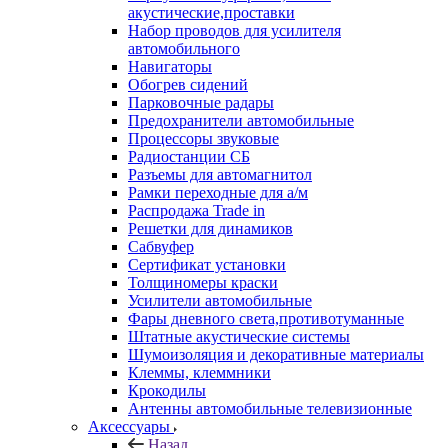
акустические,проставки
Набор проводов для усилителя
автомобильного
Навигаторы
Обогрев сидений
Парковочные радары
Предохранители автомобильные
Процессоры звуковые
Радиостанции СБ
Разъемы для автомагнитол
Рамки переходные для а/м
Распродажа Trade in
Решетки для динамиков
Сабвуфер
Сертификат установки
Толщиномеры краски
Усилители автомобильные
Фары дневного света,противотуманные
Штатные акустические системы
Шумоизоляция и декоративные материалы
Клеммы, клеммники
Крокодилы
Антенны автомобильные телевизионные
Аксессуары
Назад