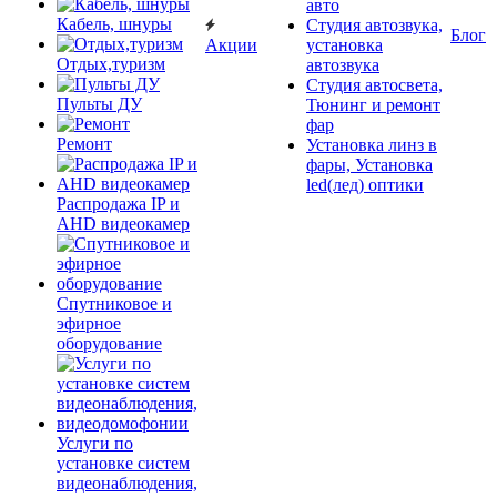
авто
Кабель, шнуры
Студия автозвука,
Блог
Акции
установка
Отдых,туризм
автозвука
Студия автосвета,
Пульты ДУ
Тюнинг и ремонт
фар
Ремонт
Установка линз в
фары, Установка
led(лед) оптики
Распродажа IP и
AHD видеокамер
Спутниковое и
эфирное
оборудование
Услуги по
установке систем
видеонаблюдения,