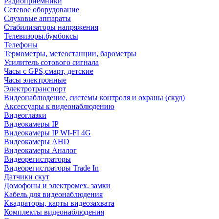
Радиоприемники
Сетевое оборудование
Слуховые аппараты
Стабилизаторы напряжения
Телевизоры.бумбоксы
Телефоны
Термометры, метеостанции, барометры
Усилитель сотового сигнала
Часы с GPS,смарт, детские
Часы электронные
Электротранспорт
Видеонаблюдение, системы контроля и охраны (скуд)
Аксессуары к видеонаблюдению
Видеоглазки
Видеокамеры IP
Видеокамеры IP WI-FI 4G
Видеокамеры AHD
Видеокамеры Аналог
Видеорегистраторы
Видеорегистраторы Trade In
Датчики скут
Домофоны и электромех. замки
Кабель для видеонаблюдения
Квадраторы, карты видеозахвата
Комплекты видеонаблюдения