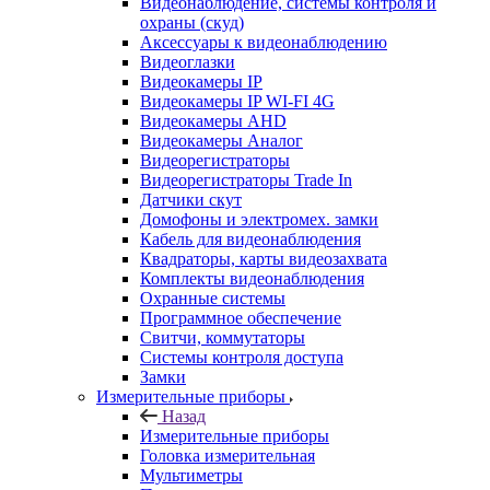
Видеонаблюдение, системы контроля и
охраны (скуд)
Аксессуары к видеонаблюдению
Видеоглазки
Видеокамеры IP
Видеокамеры IP WI-FI 4G
Видеокамеры AHD
Видеокамеры Аналог
Видеорегистраторы
Видеорегистраторы Trade In
Датчики скут
Домофоны и электромех. замки
Кабель для видеонаблюдения
Квадраторы, карты видеозахвата
Комплекты видеонаблюдения
Охранные системы
Программное обеспечение
Свитчи, коммутаторы
Системы контроля доступа
Замки
Измерительные приборы
Назад
Измерительные приборы
Головка измерительная
Мультиметры