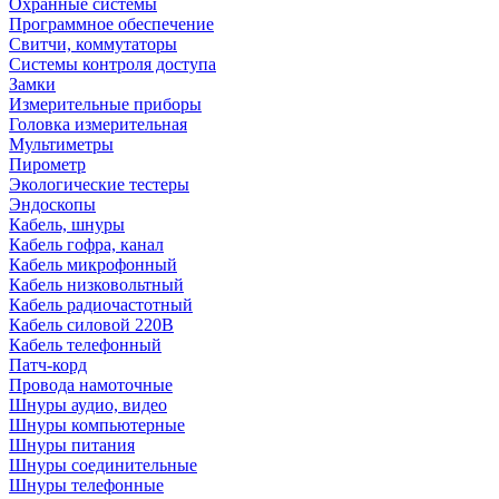
Охранные системы
Программное обеспечение
Свитчи, коммутаторы
Системы контроля доступа
Замки
Измерительные приборы
Головка измерительная
Мультиметры
Пирометр
Экологические тестеры
Эндоскопы
Кабель, шнуры
Кабель гофра, канал
Кабель микрофонный
Кабель низковольтный
Кабель радиочастотный
Кабель силовой 220В
Кабель телефонный
Патч-корд
Провода намоточные
Шнуры аудио, видео
Шнуры компьютерные
Шнуры питания
Шнуры соединительные
Шнуры телефонные