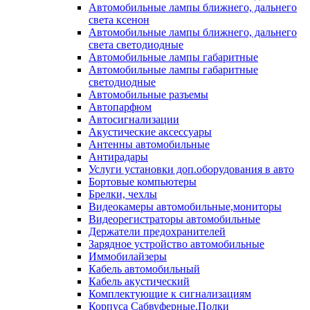
Автомобильные лампы ближнего, дальнего
света ксенон
Автомобильные лампы ближнего, дальнего
света светодиодные
Автомобильные лампы габаритные
Автомобильные лампы габаритные
светодиодные
Автомобильные разъемы
Автопарфюм
Автосигнализации
Акустические аксессуары
Антенны автомобильные
Антирадары
Услуги установки доп.оборудования в авто
Бортовые компьютеры
Брелки, чехлы
Видеокамеры автомобильные,мониторы
Видеорегистраторы автомобильные
Держатели предохранителей
Зарядное устройство автомобильные
Иммобилайзеры
Кабель автомобильный
Кабель акустический
Комплектующие к сигнализациям
Корпуса Сабвуферные,Полки