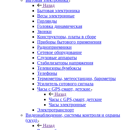
Бытовая электроника
Назад
Бытовая электроника
Весы электронные
Гирлянды
Головка динамическая
Звонки
Конструкторы, платы в сборе
Приборы бытового применения
Радиоприемники
Сетевое оборудование
Слуховые аппараты
Стабилизаторы напряжения
Телевизоры.бумбоксы
Телефоны
Термометры, метеостанции, барометры
Усилитель сотового сигнала
Часы с GPS,смарт, детские
Назад
Часы с GPS,смарт, детские
Часы электронные
Электротранспорт
Видеонаблюдение, системы контроля и охраны
(скуд)
Назад