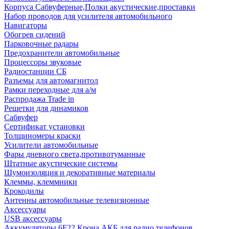
Корпуса Сабвуферные,Полки акустические,проставки
Набор проводов для усилителя автомобильного
Навигаторы
Обогрев сидений
Парковочные радары
Предохранители автомобильные
Процессоры звуковые
Радиостанции СБ
Разъемы для автомагнитол
Рамки переходные для а/м
Распродажа Trade in
Решетки для динамиков
Сабвуфер
Сертификат установки
Толщиномеры краски
Усилители автомобильные
Фары дневного света,противотуманные
Штатные акустические системы
Шумоизоляция и декоративные материалы
Клеммы, клеммники
Крокодилы
Антенны автомобильные телевизионные
Аксессуары
USB аксессуары
Аккумуляторы 6F22 Крона АКБ для радио телефонов