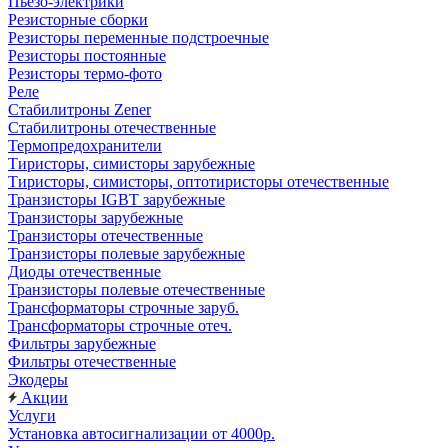
Пьезо-электрики
Резисторные сборки
Резисторы переменные подстроечные
Резисторы постоянные
Резисторы термо-фото
Реле
Стабилитроны Zener
Стабилитроны отечественные
Термопредохранители
Тиристоры, симисторы зарубежные
Тиристоры, симисторы, оптотиристоры отечественные
Транзисторы IGBT зарубежные
Транзисторы зарубежные
Транзисторы отечественные
Транзисторы полевые зарубежные
Диоды отечественные
Транзисторы полевые отечественные
Трансформаторы строчные заруб.
Трансформаторы строчные отеч.
Фильтры зарубежные
Фильтры отечественные
Экодеры
Акции
Услуги
Установка автосигнализации от 4000р.