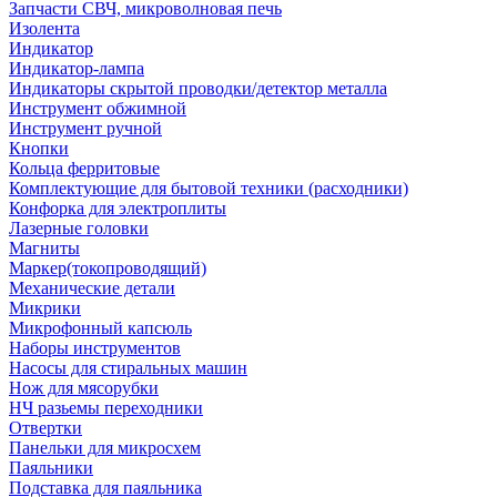
Запчасти СВЧ, микроволновая печь
Изолента
Индикатор
Индикатор-лампа
Индикаторы скрытой проводки/детектор металла
Инструмент обжимной
Инструмент ручной
Кнопки
Кольца ферритовые
Комплектующие для бытовой техники (расходники)
Конфорка для электроплиты
Лазерные головки
Магниты
Маркер(токопроводящий)
Механические детали
Микрики
Микрофонный капсюль
Наборы инструментов
Насосы для стиральных машин
Нож для мясорубки
НЧ разьемы переходники
Отвертки
Панельки для микросхем
Паяльники
Подставка для паяльника