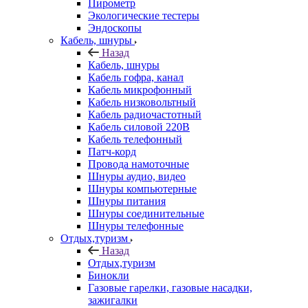
Пирометр
Экологические тестеры
Эндоскопы
Кабель, шнуры
Назад
Кабель, шнуры
Кабель гофра, канал
Кабель микрофонный
Кабель низковольтный
Кабель радиочастотный
Кабель силовой 220В
Кабель телефонный
Патч-корд
Провода намоточные
Шнуры аудио, видео
Шнуры компьютерные
Шнуры питания
Шнуры соединительные
Шнуры телефонные
Отдых,туризм
Назад
Отдых,туризм
Бинокли
Газовые гарелки, газовые насадки,
зажигалки