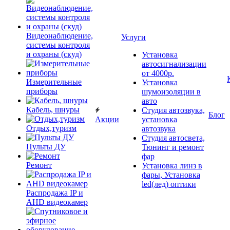
Видеонаблюдение,
Услуги
системы контроля
и охраны (скуд)
Установка
автосигнализации
от 4000р.
Измерительные
Установка
приборы
шумоизоляции в
авто
Кабель, шнуры
Студия автозвука,
Блог
Акции
установка
Отдых,туризм
автозвука
Студия автосвета,
Пульты ДУ
Тюнинг и ремонт
фар
Ремонт
Установка линз в
фары, Установка
led(лед) оптики
Распродажа IP и
AHD видеокамер