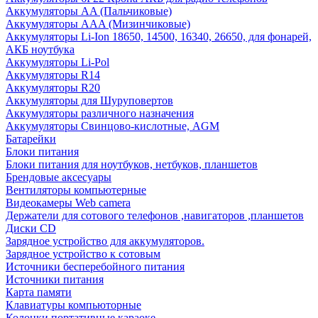
Аккумуляторы AA (Пальчиковые)
Аккумуляторы AAA (Мизинчиковые)
Аккумуляторы Li-Ion 18650, 14500, 16340, 26650, для фонарей,
АКБ ноутбука
Аккумуляторы Li-Pol
Аккумуляторы R14
Аккумуляторы R20
Аккумуляторы для Шуруповертов
Аккумуляторы различного назначения
Аккумуляторы Свинцово-кислотные, AGM
Батарейки
Блоки питания
Блоки питания для ноутбуков, нетбуков, планшетов
Брендовые аксесуары
Вентиляторы компьютерные
Видеокамеры Web camera
Держатели для сотового телефонов ,навигаторов ,планшетов
Диски CD
Зарядное устройство для аккумуляторов.
Зарядное устройство к сотовым
Источники бесперебойного питания
Источники питания
Карта памяти
Клавиатуры компьюторные
Колонки портативные караоке