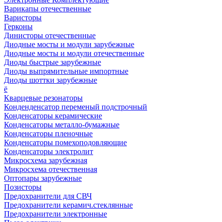
Варикапы отечественные
Варисторы
Герконы
Динисторы отечественные
Диодные мосты и модули зарубежные
Диодные мосты и модули отечественные
Диоды быстрые зарубежные
Диоды выпрямительные импортные
Диоды шоттки зарубежные
ё
Кварцевые резонаторы
Конденденсатор переменый подстрочный
Конденсаторы керамические
Конденсаторы металло-бумажные
Конденсаторы пленочные
Конденсаторы помехоподовляющие
Конденсаторы электролит
Микросхема зарубежная
Микросхема отечественная
Оптопары зарубежные
Позисторы
Предохранители для СВЧ
Предохранители керамич.стеклянные
Предохранители электронные