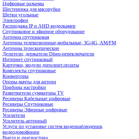
Цифровые разъемы
Шестеренка для мясорубки
Щетки угольные
Электрофен
Распродажа IP и AHD видеокамер
Спутниковое и эфирное оборудование
Антенна спутниковая
Антенны телевизионные,мобильные, 3G/4G, AM/FM
Антенны телескопические
Делители, держатели Diseq-переключатели
Интернет спутниковый
Карточки, модули дополнит.оплаты
Комплекты спутниковые
Конверторы
Опоры,мачты для антенн
Приборы настройки
Разветвители сумматоры TV
Ресиверы Кабельные цифровые
Ресиверы Спутниковые
Ресиверы Эфирные цифровые
Усилители
Усилитель антенный
Услуги по установке систем видеонаблюдения,
видеодомофонии
Выезд и диагностика