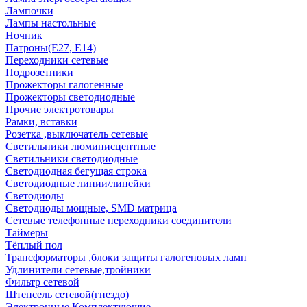
Лампочки
Лампы настольные
Ночник
Патроны(Е27, Е14)
Переходники сетевые
Подрозетники
Прожекторы галогенные
Прожекторы светодиодные
Прочие электротовары
Рамки, вставки
Розетка ,выключатель сетевые
Светильники люминисцентные
Светильники светодиодные
Светодиодная бегущая строка
Светодиодные линии/линейки
Светодиоды
Светодиоды мощные, SMD матрица
Сетевые телефонные переходники соединители
Таймеры
Тёплый пол
Трансформаторы ,блоки защиты галогеновых ламп
Удлинители сетевые,тройники
Фильтр сетевой
Штепсель сетевой(гнездо)
Электронные Комплектующие