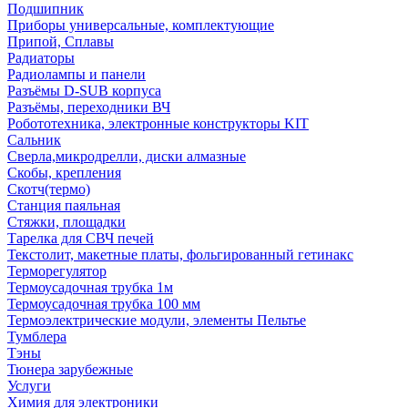
Подшипник
Приборы универсальные, комплектующие
Припой, Сплавы
Радиаторы
Радиолампы и панели
Разъёмы D-SUB корпуса
Разъёмы, переходники ВЧ
Робототехника, электронные конструкторы KIT
Сальник
Сверла,микродрелли, диски алмазные
Скобы, крепления
Скотч(термо)
Станция паяльная
Стяжки, площадки
Тарелка для СВЧ печей
Текстолит, макетные платы, фольгированный гетинакс
Терморегулятор
Термоусадочная трубка 1м
Термоусадочная трубка 100 мм
Термоэлектрические модули, элементы Пельтье
Тумблера
Тэны
Тюнера зарубежные
Услуги
Химия для электроники