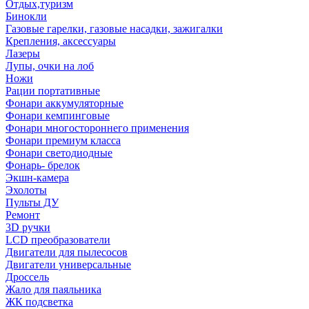
Отдых,туризм
Бинокли
Газовые гарелки, газовые насадки, зажигалки
Крепления, аксессуары
Лазеры
Лупы, очки на лоб
Ножи
Рации портативные
Фонари аккумуляторные
Фонари кемпинговые
Фонари многостороннего применения
Фонари премиум класса
Фонари светодиодные
Фонарь- брелок
Экшн-камера
Эхолоты
Пульты ДУ
Ремонт
3D ручки
LCD преобразователи
Двигатели для пылесосов
Двигатели универсальные
Дроссель
Жало для паяльника
ЖК подсветка