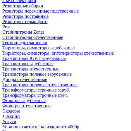
Пьезо-электрики
Резисторные сборки
Резисторы переменные подстроечные
Резисторы постоянные
Резисторы термо-фото
Реле
Стабилитроны Zener
Стабилитроны отечественные
Термопредохранители
Тиристоры, симисторы зарубежные
Тиристоры, симисторы, оптотиристоры отечественные
Транзисторы IGBT зарубежные
Транзисторы зарубежные
Транзисторы отечественные
Транзисторы полевые зарубежные
Диоды отечественные
Транзисторы полевые отечественные
Трансформаторы строчные заруб.
Трансформаторы строчные отеч.
Фильтры зарубежные
Фильтры отечественные
Экодеры
Акции
Услуги
Установка автосигнализации от 4000р.