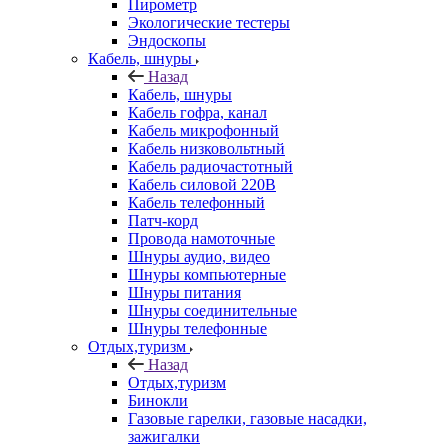
Пирометр
Экологические тестеры
Эндоскопы
Кабель, шнуры
Назад
Кабель, шнуры
Кабель гофра, канал
Кабель микрофонный
Кабель низковольтный
Кабель радиочастотный
Кабель силовой 220В
Кабель телефонный
Патч-корд
Провода намоточные
Шнуры аудио, видео
Шнуры компьютерные
Шнуры питания
Шнуры соединительные
Шнуры телефонные
Отдых,туризм
Назад
Отдых,туризм
Бинокли
Газовые гарелки, газовые насадки,
зажигалки