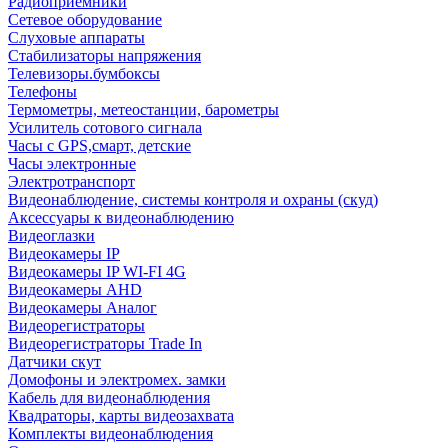
Радиоприемники
Сетевое оборудование
Слуховые аппараты
Стабилизаторы напряжения
Телевизоры.бумбоксы
Телефоны
Термометры, метеостанции, барометры
Усилитель сотового сигнала
Часы с GPS,смарт, детские
Часы электронные
Электротранспорт
Видеонаблюдение, системы контроля и охраны (скуд)
Аксессуары к видеонаблюдению
Видеоглазки
Видеокамеры IP
Видеокамеры IP WI-FI 4G
Видеокамеры AHD
Видеокамеры Аналог
Видеорегистраторы
Видеорегистраторы Trade In
Датчики скут
Домофоны и электромех. замки
Кабель для видеонаблюдения
Квадраторы, карты видеозахвата
Комплекты видеонаблюдения