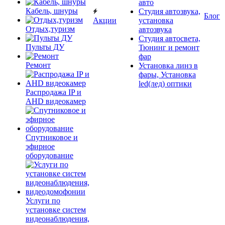
авто
Кабель, шнуры
Студия автозвука,
Блог
Акции
установка
Отдых,туризм
автозвука
Студия автосвета,
Пульты ДУ
Тюнинг и ремонт
фар
Ремонт
Установка линз в
фары, Установка
led(лед) оптики
Распродажа IP и
AHD видеокамер
Спутниковое и
эфирное
оборудование
Услуги по
установке систем
видеонаблюдения,