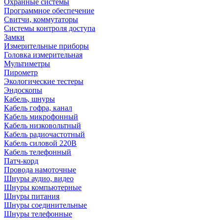
Охранные системы
Программное обеспечение
Свитчи, коммутаторы
Системы контроля доступа
Замки
Измерительные приборы
Головка измерительная
Мультиметры
Пирометр
Экологические тестеры
Эндоскопы
Кабель, шнуры
Кабель гофра, канал
Кабель микрофонный
Кабель низковольтный
Кабель радиочастотный
Кабель силовой 220В
Кабель телефонный
Патч-корд
Провода намоточные
Шнуры аудио, видео
Шнуры компьютерные
Шнуры питания
Шнуры соединительные
Шнуры телефонные