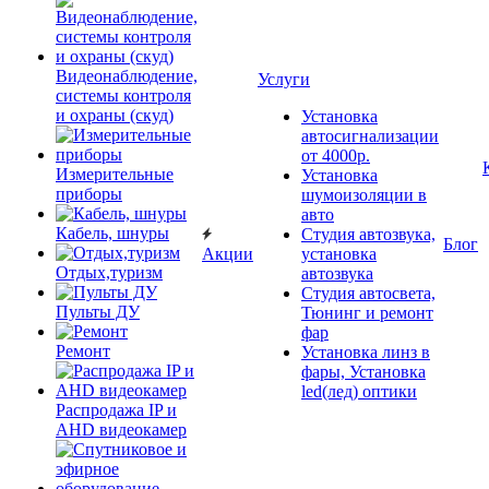
Видеонаблюдение,
Услуги
системы контроля
и охраны (скуд)
Установка
автосигнализации
от 4000р.
Измерительные
Установка
приборы
шумоизоляции в
авто
Кабель, шнуры
Студия автозвука,
Блог
Акции
установка
Отдых,туризм
автозвука
Студия автосвета,
Пульты ДУ
Тюнинг и ремонт
фар
Ремонт
Установка линз в
фары, Установка
led(лед) оптики
Распродажа IP и
AHD видеокамер