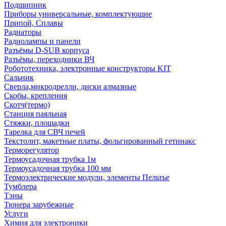
Подшипник
Приборы универсальные, комплектующие
Припой, Сплавы
Радиаторы
Радиолампы и панели
Разъёмы D-SUB корпуса
Разъёмы, переходники ВЧ
Робототехника, электронные конструкторы KIT
Сальник
Сверла,микродрелли, диски алмазные
Скобы, крепления
Скотч(термо)
Станция паяльная
Стяжки, площадки
Тарелка для СВЧ печей
Текстолит, макетные платы, фольгированный гетинакс
Терморегулятор
Термоусадочная трубка 1м
Термоусадочная трубка 100 мм
Термоэлектрические модули, элементы Пельтье
Тумблера
Тэны
Тюнера зарубежные
Услуги
Химия для электроники