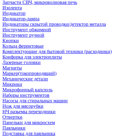
Запчасти СВЧ, микроволновая печь
Изолента
Индикатор
Индикатор-лампа
Индикаторы скрытой проводки/детектор металла
Инструмент обжимной
Инструмент ручной
Кнопки
Кольца ферритовые
Комплектующие для бытовой техники (расходники)
Конфорка для электроплиты
Лазерные головки
Магниты
Маркер(токопроводящий)
Механические детали
Микрики
Микрофонный капсюль
Наборы инструментов
Насосы для стиральных машин
Нож для мясорубки
НЧ разьемы переходники
Отвертки
Панельки для микросхем
Паяльники
Подставка для паяльника