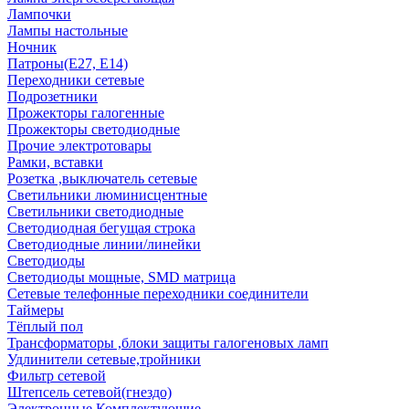
Лампочки
Лампы настольные
Ночник
Патроны(Е27, Е14)
Переходники сетевые
Подрозетники
Прожекторы галогенные
Прожекторы светодиодные
Прочие электротовары
Рамки, вставки
Розетка ,выключатель сетевые
Светильники люминисцентные
Светильники светодиодные
Светодиодная бегущая строка
Светодиодные линии/линейки
Светодиоды
Светодиоды мощные, SMD матрица
Сетевые телефонные переходники соединители
Таймеры
Тёплый пол
Трансформаторы ,блоки защиты галогеновых ламп
Удлинители сетевые,тройники
Фильтр сетевой
Штепсель сетевой(гнездо)
Электронные Комплектующие