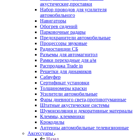
акустические,проставки
Набор проводов для усилителя
автомобильного
Навигаторы
Обогрев сидений
Парковочные радары
Предохранители автомобильные
Процессоры звуковые
Радиостанции СБ
Разъемы для автомагнитол
Рамки переходные для а/м
Распродажа Trade in
Решетки для динамиков
Сабвуфер
Сертификат установки
Толщиномеры краски
Усилители автомобильные
Фары дневного света,противотуманные
Штатные акустические системы
Шумоизоляция и декоративные материалы
Клеммы, клеммники
Крокодилы
Антенны автомобильные телевизионные
Аксессуары
Назад