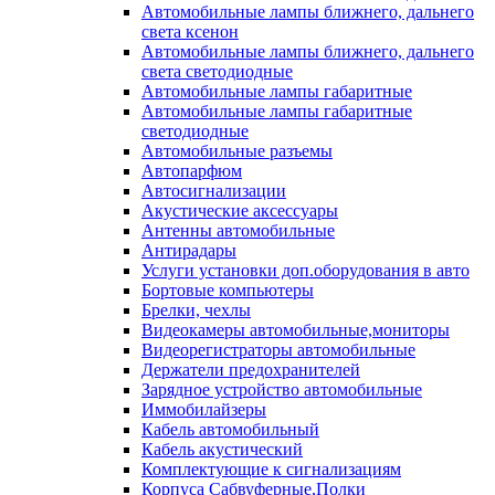
Автомобильные лампы ближнего, дальнего
света ксенон
Автомобильные лампы ближнего, дальнего
света светодиодные
Автомобильные лампы габаритные
Автомобильные лампы габаритные
светодиодные
Автомобильные разъемы
Автопарфюм
Автосигнализации
Акустические аксессуары
Антенны автомобильные
Антирадары
Услуги установки доп.оборудования в авто
Бортовые компьютеры
Брелки, чехлы
Видеокамеры автомобильные,мониторы
Видеорегистраторы автомобильные
Держатели предохранителей
Зарядное устройство автомобильные
Иммобилайзеры
Кабель автомобильный
Кабель акустический
Комплектующие к сигнализациям
Корпуса Сабвуферные,Полки