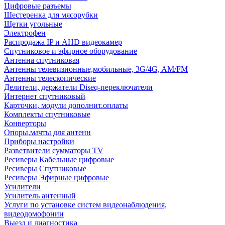
Цифровые разъемы
Шестеренка для мясорубки
Щетки угольные
Электрофен
Распродажа IP и AHD видеокамер
Спутниковое и эфирное оборудование
Антенна спутниковая
Антенны телевизионные,мобильные, 3G/4G, AM/FM
Антенны телескопические
Делители, держатели Diseq-переключатели
Интернет спутниковый
Карточки, модули дополнит.оплаты
Комплекты спутниковые
Конверторы
Опоры,мачты для антенн
Приборы настройки
Разветвители сумматоры TV
Ресиверы Кабельные цифровые
Ресиверы Спутниковые
Ресиверы Эфирные цифровые
Усилители
Усилитель антенный
Услуги по установке систем видеонаблюдения,
видеодомофонии
Выезд и диагностика