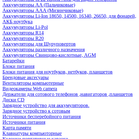
Аккумуляторы AA (Пальчиковые)
Аккумуляторы AAA (Мизинчиковые)
Аккумуляторы Li-Ion 18650, 14500, 16340, 26650, для фонарей,
АКБ ноутбука
Аккумуляторы Li-Pol
Аккумуляторы R14
Аккумуляторы R20
Аккумуляторы для Шуруповертов
Аккумуляторы различного назначения
Аккумуляторы Свинцово-кислотные, AGM
Батарейки
Блоки питания
Блоки питания для ноутбуков, нетбуков, планшетов
Брендовые аксесуары
Вентиляторы компьютерные
Видеокамеры Web camera
Держатели для сотового телефонов ,навигаторов ,планшетов
Диски CD
Зарядное устройство для аккумуляторов.
Зарядное устройство к сотовым
Источники бесперебойного питания
Источники питания
Карта памяти
Клавиатуры компьюторные
Колонки портативные караоке