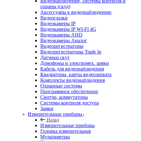
Видеонаблюдение, системы контроля и
охраны (скуд)
Аксессуары к видеонаблюдению
Видеоглазки
Видеокамеры IP
Видеокамеры IP WI-FI 4G
Видеокамеры AHD
Видеокамеры Аналог
Видеорегистраторы
Видеорегистраторы Trade In
Датчики скут
Домофоны и электромех. замки
Кабель для видеонаблюдения
Квадраторы, карты видеозахвата
Комплекты видеонаблюдения
Охранные системы
Программное обеспечение
Свитчи, коммутаторы
Системы контроля доступа
Замки
Измерительные приборы
Назад
Измерительные приборы
Головка измерительная
Мультиметры