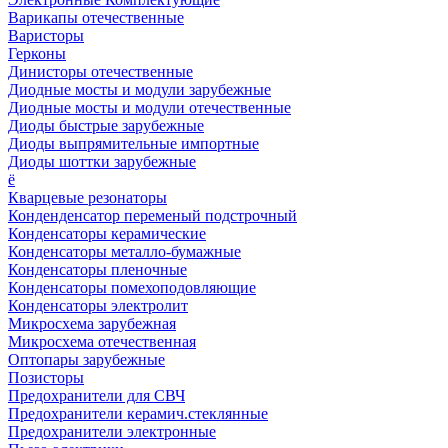
Варикапы отечественные
Варисторы
Герконы
Динисторы отечественные
Диодные мосты и модули зарубежные
Диодные мосты и модули отечественные
Диоды быстрые зарубежные
Диоды выпрямительные импортные
Диоды шоттки зарубежные
ё
Кварцевые резонаторы
Конденденсатор переменый подстрочный
Конденсаторы керамические
Конденсаторы металло-бумажные
Конденсаторы пленочные
Конденсаторы помехоподовляющие
Конденсаторы электролит
Микросхема зарубежная
Микросхема отечественная
Оптопары зарубежные
Позисторы
Предохранители для СВЧ
Предохранители керамич.стеклянные
Предохранители электронные