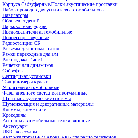
Корпуса Сабвуферные,Полки акустические,проставки
Набор проводов для усилителя автомобильного
Навигаторы
Обогрев сидений
Парковочные радары
Предохранители автомобильные
Процессоры звуковые
Радиостанции СБ
Разъемы для автомагнитол
Рамки переходные для а/м
Распродажа Trade in
Решетки для динамиков
Сабвуфер
Сертификат установки
Толщиномеры краски
Усилители автомобильные
Фары дневного света,противотуманные
Штатные акустические системы
Шумоизоляция и декоративные материалы
Клеммы, клеммники
Крокодилы
Антенны автомобильные телевизионные
Аксессуары
USB аксессуары
Аккумуляторы 6F22 Крона АКБ для радио телефонов