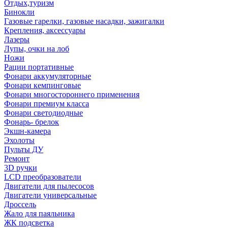
Отдых,туризм
Бинокли
Газовые гарелки, газовые насадки, зажигалки
Крепления, аксессуары
Лазеры
Лупы, очки на лоб
Ножи
Рации портативные
Фонари аккумуляторные
Фонари кемпинговые
Фонари многостороннего применения
Фонари премиум класса
Фонари светодиодные
Фонарь- брелок
Экшн-камера
Эхолоты
Пульты ДУ
Ремонт
3D ручки
LCD преобразователи
Двигатели для пылесосов
Двигатели универсальные
Дроссель
Жало для паяльника
ЖК подсветка