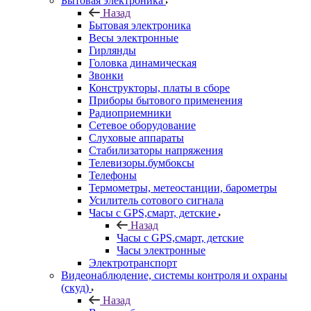
Бытовая электроника
Назад
Бытовая электроника
Весы электронные
Гирлянды
Головка динамическая
Звонки
Конструкторы, платы в сборе
Приборы бытового применения
Радиоприемники
Сетевое оборудование
Слуховые аппараты
Стабилизаторы напряжения
Телевизоры.бумбоксы
Телефоны
Термометры, метеостанции, барометры
Усилитель сотового сигнала
Часы с GPS,смарт, детские
Назад
Часы с GPS,смарт, детские
Часы электронные
Электротранспорт
Видеонаблюдение, системы контроля и охраны
(скуд)
Назад