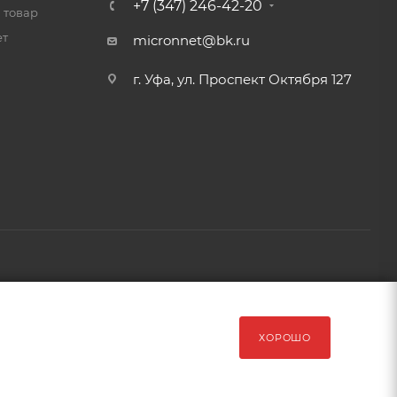
+7 (347) 246-42-20
 товар
ет
micronnet@bk.ru
г. Уфа, ул. Проспект Октября 127
рава защищены Обращаем Ваше внимание на то, что данный
ХОРОШО