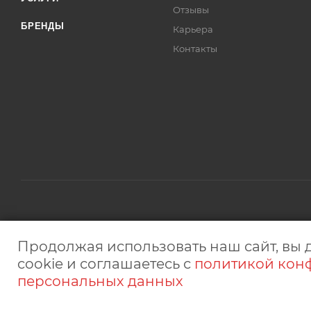
Отзывы
БРЕНДЫ
Карьера
Контакты
2026 © © "Микрон" сеть магазинов электроники. ИП Белоб
Продолжая использовать наш сайт, вы 
интернет-сайт носит исключительно информационный характ
cookie и соглашаетесь с
политикой кон
персональных данных