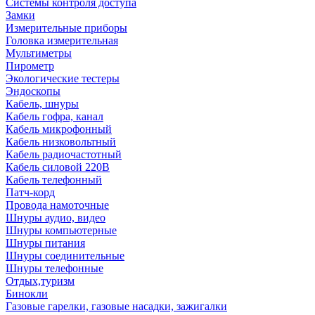
Системы контроля доступа
Замки
Измерительные приборы
Головка измерительная
Мультиметры
Пирометр
Экологические тестеры
Эндоскопы
Кабель, шнуры
Кабель гофра, канал
Кабель микрофонный
Кабель низковольтный
Кабель радиочастотный
Кабель силовой 220В
Кабель телефонный
Патч-корд
Провода намоточные
Шнуры аудио, видео
Шнуры компьютерные
Шнуры питания
Шнуры соединительные
Шнуры телефонные
Отдых,туризм
Бинокли
Газовые гарелки, газовые насадки, зажигалки