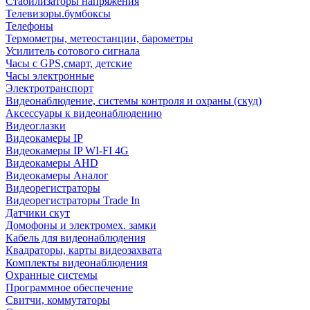
Стабилизаторы напряжения
Телевизоры.бумбоксы
Телефоны
Термометры, метеостанции, барометры
Усилитель сотового сигнала
Часы с GPS,смарт, детские
Часы электронные
Электротранспорт
Видеонаблюдение, системы контроля и охраны (скуд)
Аксессуары к видеонаблюдению
Видеоглазки
Видеокамеры IP
Видеокамеры IP WI-FI 4G
Видеокамеры AHD
Видеокамеры Аналог
Видеорегистраторы
Видеорегистраторы Trade In
Датчики скут
Домофоны и электромех. замки
Кабель для видеонаблюдения
Квадраторы, карты видеозахвата
Комплекты видеонаблюдения
Охранные системы
Программное обеспечение
Свитчи, коммутаторы