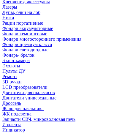
Крепления, аксессуары
Лазеры
Лупы, очки на лоб
Ножи
Рации портативные
Фонари аккумуляторные
Фонари кемпинговые
Фонари многостороннего применения
Фонари премиум класса
Фонари светодиодные
Фонарь- брелок
Экшн-камера
Эхолоты
Пульты ДУ
Ремонт
3D ручки
LCD преобразователи
Двигатели для пылесосов
Двигатели универсальные
Дроссель
Жало для паяльника
ЖК подсветка
Запчасти СВЧ, микроволновая печь
Изолента
Индикатор