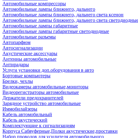
Автомобильные компрессоры
Автомобильные лампы ближнего, дальнего
Автомобильные лампы ближнего, дальнего света ксенон
Автомобильные лампы ближнего, дальнего света светодиодны
Автомобильные лампы габаритные
Автомобильные лампы габаритные светодиодные
Автомобильные разъемы
Автопарфюм
Автосигнализации
Акустические аксессуары
Антенны автомобильные
Антирадары
Услуги установки доп.оборудования в авто
Бортовые компьютеры
Брелки, чехлы
Видеокамеры автомобильные,мониторы
Видеорегистраторы автомобильные
Держатели предохранителей
Зарядное устройство автомобильные
Иммобилайзеры
Кабель автомобильный
Кабель акустический
Комплектующие к сигнализациям
Корпуса Сабвуферные,Полки акустические,проставки
Набор проводов для усилителя автомобильного