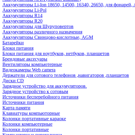
Аккумуляторы Li-Ion 18650, 14500, 16340, 26650, для фонарей,
Аккумуляторы Li-Pol
Аккумуляторы R14
Аккумуляторы R20
Аккумуляторы для Шуруповертов
Аккумуляторы различного назначения
Аккумуляторы Свинцово-кислотные, AGM
Батарейки
Блоки питания
Блоки питания для ноутбуков, нетбуков, планшетов
Брендовые аксесуары
Вентиляторы компьютерные
Видеокамеры Web camera
Держатели для сотового телефонов ,навигаторов ,планшетов
Диски CD
Зарядное устройство для аккумуляторов.
Зарядное устройство к сотовым
Источники бесперебойного питания
Источники питания
Карта памяти
Клавиатуры компьюторные
Колонки портативные караоке
Колонки компьютерные
Колонки портативные
Компьютерные переходники