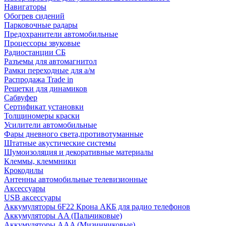
Навигаторы
Обогрев сидений
Парковочные радары
Предохранители автомобильные
Процессоры звуковые
Радиостанции СБ
Разъемы для автомагнитол
Рамки переходные для а/м
Распродажа Trade in
Решетки для динамиков
Сабвуфер
Сертификат установки
Толщиномеры краски
Усилители автомобильные
Фары дневного света,противотуманные
Штатные акустические системы
Шумоизоляция и декоративные материалы
Клеммы, клеммники
Крокодилы
Антенны автомобильные телевизионные
Аксессуары
USB аксессуары
Аккумуляторы 6F22 Крона АКБ для радио телефонов
Аккумуляторы AA (Пальчиковые)
Аккумуляторы AAA (Мизинчиковые)