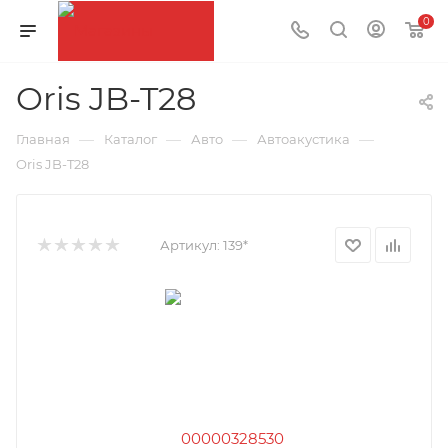
0
Oris JB-T28
—
—
—
—
Главная
Каталог
Авто
Автоакустика
Oris JB-T28
Артикул:
139*