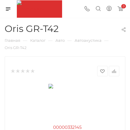
0
Oris GR-T42
—
—
—
—
Главная
Каталог
Авто
Автоакустика
Oris GR-T42