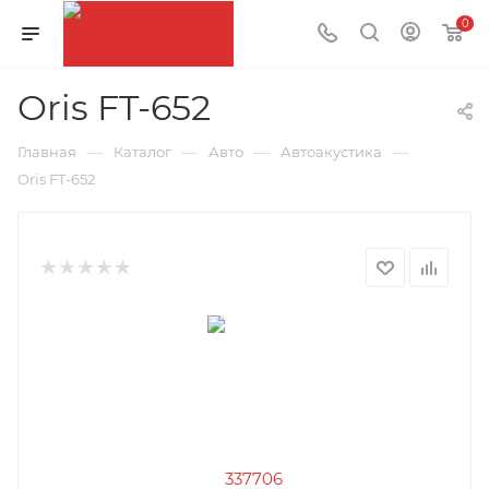
0
Oris FT-652
—
—
—
—
Главная
Каталог
Авто
Автоакустика
Oris FT-652