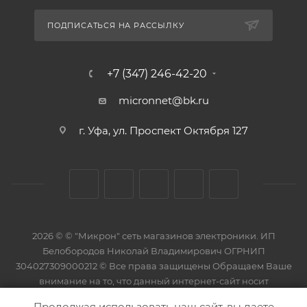
ПОДПИСАТЬСЯ НА РАССЫЛКУ
+7 (347) 246-42-20
micronnet@bk.ru
г. Уфа, ул. Проспект Октября 127
2026 © © "Микрон" сеть магазинов электроники. ИП
Белобородов Николай Владимирович ОГРНИП
304027309000212 © Все права защищены Обращаем Ваше
внимание на то, что данный интернет-сайт носит
исключительно информационный характер и ни при каких
Продолжая использовать наш сайт, вы даете