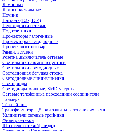
Лампочки
Лампы настольные
Ночник
Патроны(Е27, Е14)
Переходники сетевые
Подрозетники
Прожекторы галогенные
Прожекторы светодиодные
Прочие электротовары
Рамки, вставки
Розетка ,выключатель сетевые
Светильники люминисцентные
Светильники светодиодные
Светодиодная бегущая строка
Светодиодные линии/линейки
Светодиоды
Светодиоды мощные, SMD матрица
Сетевые телефонные переходники соединители
Таймеры
Тёплый пол
Трансформаторы ,блоки защиты галогеновых ламп
Удлинители сетевые,тройники
Фильтр сетевой
Штепсель сетевой(гнездо)
Электронные Комплектующие