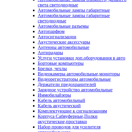
света светодиодные
Автомобильные лампы габаритные
Автомобильные лампы габаритные
светодиодные
Автомобильные разъемы
Автопарфюм
Автосигнализации
Акустические аксессуары
Антенны автомобильные
Антирадары
Услуги установки доп.оборудования в авто
Бортовые компьютеры
Брелки, чехлы
Видеокамеры автомобильные,мониторы
Видеорегистраторы автомобильные
Держатели предохранителей
Зарядное устройство автомобильные
Иммобилайзеры
Кабель автомобильный
Кабель акустический
Комплектующие к сигнализациям
Корпуса Сабвуферные,Полки
акустические,проставки
Набор проводов для усилителя