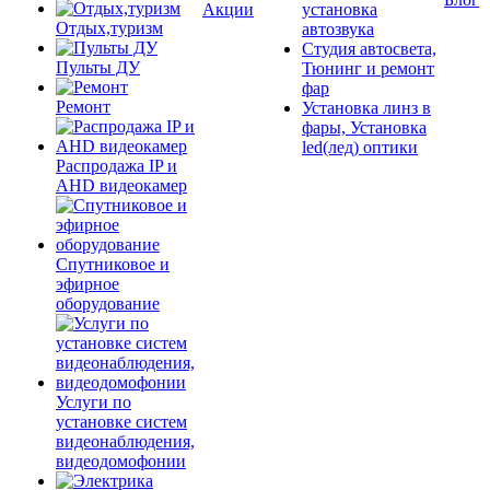
Акции
установка
Отдых,туризм
автозвука
Студия автосвета,
Пульты ДУ
Тюнинг и ремонт
фар
Ремонт
Установка линз в
фары, Установка
led(лед) оптики
Распродажа IP и
AHD видеокамер
Спутниковое и
эфирное
оборудование
Услуги по
установке систем
видеонаблюдения,
видеодомофонии