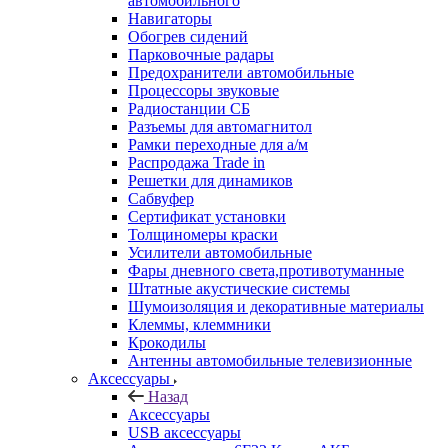
автомобильного
Навигаторы
Обогрев сидений
Парковочные радары
Предохранители автомобильные
Процессоры звуковые
Радиостанции СБ
Разъемы для автомагнитол
Рамки переходные для а/м
Распродажа Trade in
Решетки для динамиков
Сабвуфер
Сертификат установки
Толщиномеры краски
Усилители автомобильные
Фары дневного света,противотуманные
Штатные акустические системы
Шумоизоляция и декоративные материалы
Клеммы, клеммники
Крокодилы
Антенны автомобильные телевизионные
Аксессуары
Назад
Аксессуары
USB аксессуары