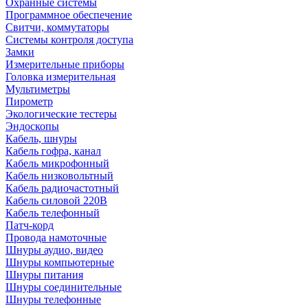
Охранные системы
Программное обеспечение
Свитчи, коммутаторы
Системы контроля доступа
Замки
Измерительные приборы
Головка измерительная
Мультиметры
Пирометр
Экологические тестеры
Эндоскопы
Кабель, шнуры
Кабель гофра, канал
Кабель микрофонный
Кабель низковольтный
Кабель радиочастотный
Кабель силовой 220В
Кабель телефонный
Патч-корд
Провода намоточные
Шнуры аудио, видео
Шнуры компьютерные
Шнуры питания
Шнуры соединительные
Шнуры телефонные