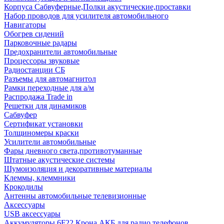
Корпуса Сабвуферные,Полки акустические,проставки
Набор проводов для усилителя автомобильного
Навигаторы
Обогрев сидений
Парковочные радары
Предохранители автомобильные
Процессоры звуковые
Радиостанции СБ
Разъемы для автомагнитол
Рамки переходные для а/м
Распродажа Trade in
Решетки для динамиков
Сабвуфер
Сертификат установки
Толщиномеры краски
Усилители автомобильные
Фары дневного света,противотуманные
Штатные акустические системы
Шумоизоляция и декоративные материалы
Клеммы, клеммники
Крокодилы
Антенны автомобильные телевизионные
Аксессуары
USB аксессуары
Аккумуляторы 6F22 Крона АКБ для радио телефонов