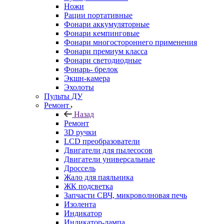
Ножи
Рации портативные
Фонари аккумуляторные
Фонари кемпинговые
Фонари многостороннего применения
Фонари премиум класса
Фонари светодиодные
Фонарь- брелок
Экшн-камера
Эхолоты
Пульты ДУ
Ремонт
Назад
Ремонт
3D ручки
LCD преобразователи
Двигатели для пылесосов
Двигатели универсальные
Дроссель
Жало для паяльника
ЖК подсветка
Запчасти СВЧ, микроволновая печь
Изолента
Индикатор
Индикатор-лампа