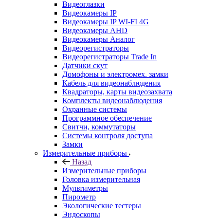
Видеоглазки
Видеокамеры IP
Видеокамеры IP WI-FI 4G
Видеокамеры AHD
Видеокамеры Аналог
Видеорегистраторы
Видеорегистраторы Trade In
Датчики скут
Домофоны и электромех. замки
Кабель для видеонаблюдения
Квадраторы, карты видеозахвата
Комплекты видеонаблюдения
Охранные системы
Программное обеспечение
Свитчи, коммутаторы
Системы контроля доступа
Замки
Измерительные приборы
Назад
Измерительные приборы
Головка измерительная
Мультиметры
Пирометр
Экологические тестеры
Эндоскопы