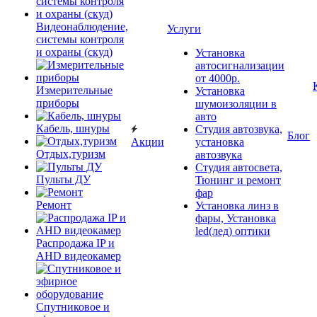
Видеонаблюдение,
Услуги
системы контроля
и охраны (скуд)
Установка
автосигнализации
от 4000р.
Измерительные
Установка
приборы
шумоизоляции в
авто
Кабель, шнуры
Студия автозвука,
Блог
Акции
установка
Отдых,туризм
автозвука
Студия автосвета,
Пульты ДУ
Тюнинг и ремонт
фар
Ремонт
Установка линз в
фары, Установка
led(лед) оптики
Распродажа IP и
AHD видеокамер
Спутниковое и