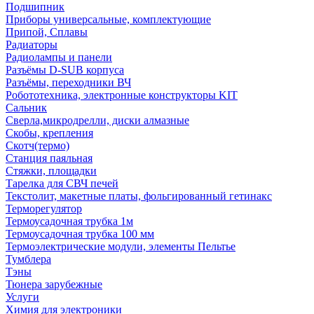
Подшипник
Приборы универсальные, комплектующие
Припой, Сплавы
Радиаторы
Радиолампы и панели
Разъёмы D-SUB корпуса
Разъёмы, переходники ВЧ
Робототехника, электронные конструкторы KIT
Сальник
Сверла,микродрелли, диски алмазные
Скобы, крепления
Скотч(термо)
Станция паяльная
Стяжки, площадки
Тарелка для СВЧ печей
Текстолит, макетные платы, фольгированный гетинакс
Терморегулятор
Термоусадочная трубка 1м
Термоусадочная трубка 100 мм
Термоэлектрические модули, элементы Пельтье
Тумблера
Тэны
Тюнера зарубежные
Услуги
Химия для электроники