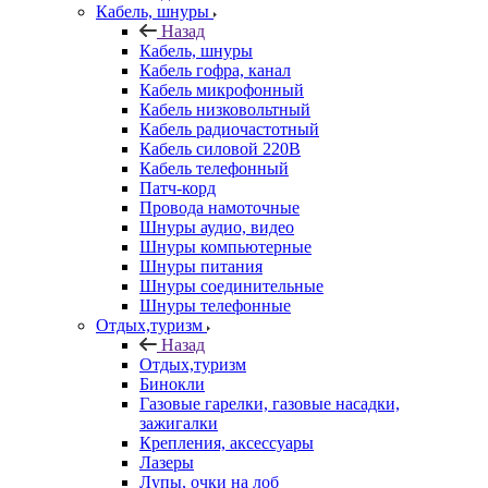
Кабель, шнуры
Назад
Кабель, шнуры
Кабель гофра, канал
Кабель микрофонный
Кабель низковольтный
Кабель радиочастотный
Кабель силовой 220В
Кабель телефонный
Патч-корд
Провода намоточные
Шнуры аудио, видео
Шнуры компьютерные
Шнуры питания
Шнуры соединительные
Шнуры телефонные
Отдых,туризм
Назад
Отдых,туризм
Бинокли
Газовые гарелки, газовые насадки,
зажигалки
Крепления, аксессуары
Лазеры
Лупы, очки на лоб