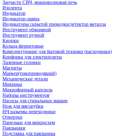
Запчасти СВЧ, микроволновая печь
Изолента
Индикатор
Индикатор-лампа
Индикаторы скрытой проводки/детектор металла
Инструмент обжимной
Инструмент ручной
Кнопки
Кольца ферритовые
Комплектующие для бытовой техники (расходники)
Конфорка для электроплиты
Лазерные головки
Магниты
Маркер(токопроводящий)
Механические детали
Микрики
Микрофонный капсюль
Наборы инструментов
Насосы для стиральных машин
Нож для мясорубки
НЧ разьемы переходники
Отвертки
Панельки для микросхем
Паяльники
Подставка для паяльника