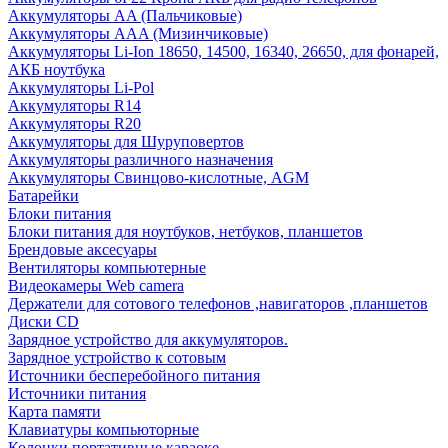
Аккумуляторы AA (Пальчиковые)
Аккумуляторы AAA (Мизинчиковые)
Аккумуляторы Li-Ion 18650, 14500, 16340, 26650, для фонарей,
АКБ ноутбука
Аккумуляторы Li-Pol
Аккумуляторы R14
Аккумуляторы R20
Аккумуляторы для Шуруповертов
Аккумуляторы различного назначения
Аккумуляторы Свинцово-кислотные, AGM
Батарейки
Блоки питания
Блоки питания для ноутбуков, нетбуков, планшетов
Брендовые аксесуары
Вентиляторы компьютерные
Видеокамеры Web camera
Держатели для сотового телефонов ,навигаторов ,планшетов
Диски CD
Зарядное устройство для аккумуляторов.
Зарядное устройство к сотовым
Источники бесперебойного питания
Источники питания
Карта памяти
Клавиатуры компьюторные
Колонки портативные караоке