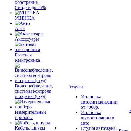
обострение
Скидки до 25%
УЦЕНКА
Авто
Аксессуары
Бытовая
электроника
Видеонаблюдение,
Услуги
системы контроля
и охраны (скуд)
Установка
автосигнализации
от 4000р.
Измерительные
Установка
приборы
шумоизоляции в
авто
Кабель, шнуры
Студия автозвука,
Блог