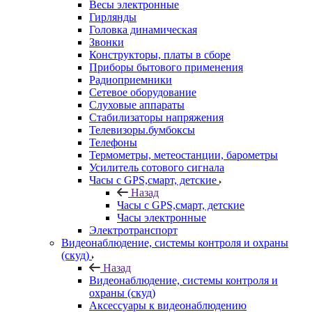
Весы электронные
Гирлянды
Головка динамическая
Звонки
Конструкторы, платы в сборе
Приборы бытового применения
Радиоприемники
Сетевое оборудование
Слуховые аппараты
Стабилизаторы напряжения
Телевизоры.бумбоксы
Телефоны
Термометры, метеостанции, барометры
Усилитель сотового сигнала
Часы с GPS,смарт, детские
Назад
Часы с GPS,смарт, детские
Часы электронные
Электротранспорт
Видеонаблюдение, системы контроля и охраны
(скуд)
Назад
Видеонаблюдение, системы контроля и
охраны (скуд)
Аксессуары к видеонаблюдению