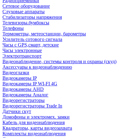
Радиоприемники
Сетевое оборудование
Слуховые аппараты
Стабилизаторы напряжения
Телевизоры.бумбоксы
Телефоны
Термометры, метеостанции, барометры
Усилитель сотового сигнала
Часы с GPS,смарт, детские
Часы электронные
Электротранспорт
Видеонаблюдение, системы контроля и охраны (скуд)
Аксессуары к видеонаблюдению
Видеоглазки
Видеокамеры IP
Видеокамеры IP WI-FI 4G
Видеокамеры AHD
Видеокамеры Аналог
Видеорегистраторы
Видеорегистраторы Trade In
Датчики скут
Домофоны и электромех. замки
Кабель для видеонаблюдения
Квадраторы, карты видеозахвата
Комплекты видеонаблюдения