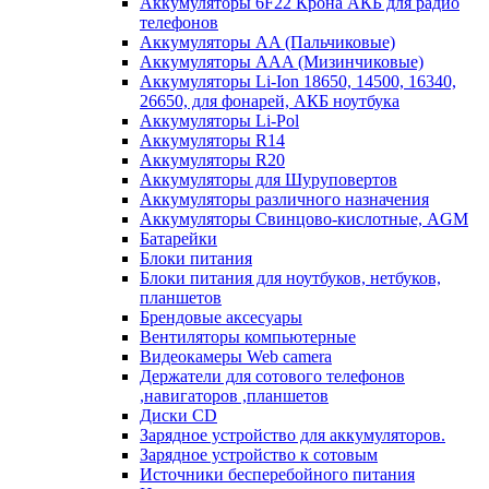
Аккумуляторы 6F22 Крона АКБ для радио
телефонов
Аккумуляторы AA (Пальчиковые)
Аккумуляторы AAA (Мизинчиковые)
Аккумуляторы Li-Ion 18650, 14500, 16340,
26650, для фонарей, АКБ ноутбука
Аккумуляторы Li-Pol
Аккумуляторы R14
Аккумуляторы R20
Аккумуляторы для Шуруповертов
Аккумуляторы различного назначения
Аккумуляторы Свинцово-кислотные, AGM
Батарейки
Блоки питания
Блоки питания для ноутбуков, нетбуков,
планшетов
Брендовые аксесуары
Вентиляторы компьютерные
Видеокамеры Web camera
Держатели для сотового телефонов
,навигаторов ,планшетов
Диски CD
Зарядное устройство для аккумуляторов.
Зарядное устройство к сотовым
Источники бесперебойного питания