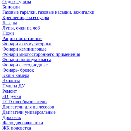
Отдых,туризм
Бинокли
Газовые гарелки, газовые насадки, зажигалки
Крепления, аксессуары
Лазеры
Лупы, очки на лоб
Ножи
Рации портативные
Фонари аккумуляторные
Фонари кемпинговые
Фонари многостороннего применения
Фонари премиум класса
Фонари светодиодные
Фонарь- брелок
Экшн-камера
Эхолоты
Пульты ДУ
Ремонт
3D ручки
LCD преобразователи
Двигатели для пылесосов
Двигатели универсальные
Дроссель
Жало для паяльника
ЖК подсветка