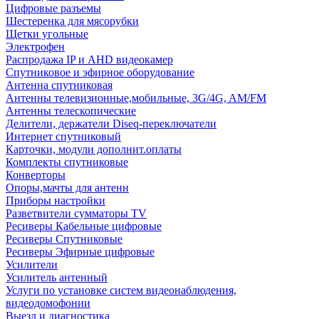
Цифровые разъемы
Шестеренка для мясорубки
Щетки угольные
Электрофен
Распродажа IP и AHD видеокамер
Спутниковое и эфирное оборудование
Антенна спутниковая
Антенны телевизионные,мобильные, 3G/4G, AM/FM
Антенны телескопические
Делители, держатели Diseq-переключатели
Интернет спутниковый
Карточки, модули дополнит.оплаты
Комплекты спутниковые
Конверторы
Опоры,мачты для антенн
Приборы настройки
Разветвители сумматоры TV
Ресиверы Кабельные цифровые
Ресиверы Спутниковые
Ресиверы Эфирные цифровые
Усилители
Усилитель антенный
Услуги по установке систем видеонаблюдения,
видеодомофонии
Выезд и диагностика