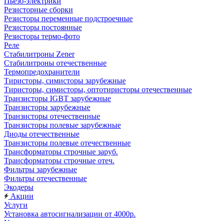
Пьезо-электрики
Резисторные сборки
Резисторы переменные подстроечные
Резисторы постоянные
Резисторы термо-фото
Реле
Стабилитроны Zener
Стабилитроны отечественные
Термопредохранители
Тиристоры, симисторы зарубежные
Тиристоры, симисторы, оптотиристоры отечественные
Транзисторы IGBT зарубежные
Транзисторы зарубежные
Транзисторы отечественные
Транзисторы полевые зарубежные
Диоды отечественные
Транзисторы полевые отечественные
Трансформаторы строчные заруб.
Трансформаторы строчные отеч.
Фильтры зарубежные
Фильтры отечественные
Экодеры
Акции
Услуги
Установка автосигнализации от 4000р.