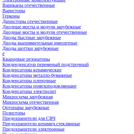
Варикапы отечественные
Варисторы
Герконы
Динисторы отечественные
Диодные мосты и модули зарубежные
Диодные мосты и модули отечественные
Диоды быстрые зарубежные
Диоды выпрямительные импортные
Диоды шоттки зарубежные
ё
Кварцевые резонаторы
Конденденсатор переменый подстрочный
Конденсаторы керамические
Конденсаторы металло-бумажные
Конденсаторы пленочные
Конденсаторы помехоподовляющие
Конденсаторы электролит
Микросхема зарубежная
Микросхема отечественная
Оптопары зарубежные
Позисторы
Предохранители для СВЧ
Предохранители керамич.стеклянные
Предохранители электронные