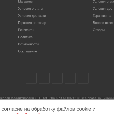
Магазины
Условия опл
Условия оплаты
Условия дост
Условия доставки
Гарантия на 
Гарантия на товар
Вопрос-ответ
Реквизиты
Обзоры
Политика
Возможности
Соглашение
Николай Владимирович ОГРНИП 304027309000212 © Все права защищены 
 не является публичной офертой
 согласие на обработку файлов cookie и