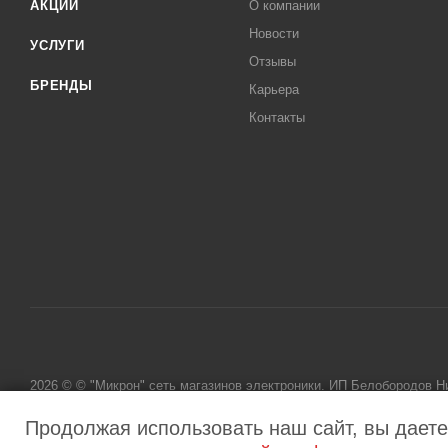
АКЦИИ
О компании
Новости
УСЛУГИ
Отзывы
БРЕНДЫ
Карьера
Контакты
2026 © © "Микрон" сеть магазинов электроники. ИП Белобородов 
исключительно информационный характер и ни при каких условиях
Продолжая использовать наш сайт, вы даете